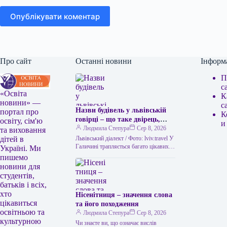
Опублікувати коментар
Про сайт
Останні новини
Інформ
П
с
«Освіта
К
новини» —
с
Назви будівель у львівській
портал про
К
говірці – що таке двірець,
освіту, сім'ю
и
креденс, кнайпа
Людмила Степура
Сер 8, 2026
та виховання
Львівський діалект / Фото: lviv.travel У
дітей в
Галичині трапляється багато цікавих
Україні. Ми
висловів. Деякі можуть спантеличити
пишемо
навіть досвідченого мандрівника. Тож
новини для
не дивно,…
студентів,
батьків і всіх,
хто
Нісенітниця – значення слова
цікавиться
та його походження
освітньою та
Людмила Степура
Сер 8, 2026
культурною
Чи знаєте ви, що означає вислів