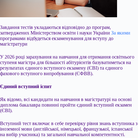
Завдання тестів укладаються відповідно до програм,
затверджених Міністерством освіти і науки України
За якими
програмами відбудеться екзаменування для вступу до
магістратури
У 2026 році зарахування на навчання для отримання освітнього
ступеня магістра для більшості абітурієнтів базуватиметься на
результатах єдиного вступного екзамену (ЄВІ) та єдиного
фахового вступного випробування (ЄФВВ).
Єдиний вступний іспит
Як відомо, всі кандидати на навчання в магістратурі на основі
диплома бакалавра
повинні пройти єдиний вступний екзамен
(ЄВІ).
Вступний тест включає в себе перевірку рівня знань вступника з
іноземної мови (англійської, німецької, французької, іспанської
на вибір учасника) та загальної навчальної компетентності.