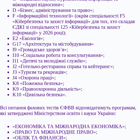
міжнародні відносини»;
D «Бізнес, адміністрування та право»;
F «Інформаційні технології» (окрім спеціальності F5
«Кібербезпека та захист інформації» для тих, хто складав
ЄДКІ зі спеціальності 125 «Кібербезпека та захист
інформації» у 2026 році);
E2 «Екологія»;
G17 «Архітектура та містобудування»
I9 «Громадське здоров’я»;
I10 «Соціальна робота та консультування»;
I11 «Дитячі та молодіжні служби»;
J2 «Готельно-ресторанна справа та кейтеринг»;
J3 «Туризм та рекреація»;
J4 «Охорона праці»;
K8 «Пожежна безпека»;
K9 «Правоохоронна діяльність»;
K10 «Цивільна безпека».
Всі питання фахових тестів ЄФВВ відповідатимуть програмам,
які затверджені Міністерством освіти і науки України:
«ЕКОНОМІКА ТА МІЖНАРОДНА ЕКОНОМІКА»;
«ПРАВО ТА МІЖНАРОДНЕ ПРАВО»;
«ОБЛІК ТА ФІНАНСИ»;