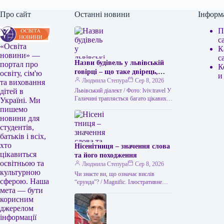
Про сайт
Останні новини
Інформ
П
с
«Освіта
К
новини» —
с
Назви будівель у львівській
портал про
К
говірці – що таке двірець,
освіту, сім'ю
и
креденс, кнайпа
Людмила Степура
Сер 8, 2026
та виховання
Львівський діалект / Фото: lviv.travel У
дітей в
Галичині трапляється багато цікавих
Україні. Ми
висловів. Деякі можуть спантеличити
пишемо
навіть досвідченого мандрівника. Тож
новини для
не дивно,…
студентів,
батьків і всіх,
хто
Нісенітниця – значення слова
цікавиться
та його походження
освітньою та
Людмила Степура
Сер 8, 2026
культурною
Чи знаєте ви, що означає вислів
сферою. Наша
“єрунда”? / Magnific. Ілюстративне
мета — бути
фото Часом історія виникнення слова
виявляється цікавішою за його
корисним
пряме…
джерелом
інформації