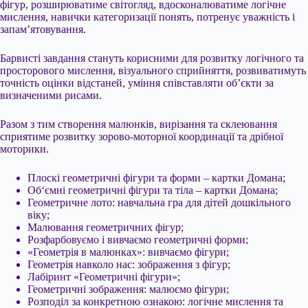
фігур, розширюватиме світогляд, вдосконалюватиме логічне
мислення, навички категоризації понять, потренує уважність і
запам’ятовування.
Барвисті завдання стануть корисними для розвитку логічного та
просторового мислення, візуального сприйняття, розвиватимуть
точність оцінки відстаней, уміння співставляти об’єкти за
визначеними рисами.
Разом з тим створення малюнків, вирізання та склеювання
сприятиме розвитку зорово-моторної координації та дрібної
моторики.
Плоскі геометричні фігури та форми – картки Домана;
Об‘ємні геометричні фігури та тіла – картки Домана;
Геометричне лото: навчальна гра для дітей дошкільного
віку;
Малювання геометричних фігур;
Розфарбовуємо і вивчаємо геометричні форми;
«Геометрія в малюнках»: вивчаємо фігури;
Геометрія навколо нас: зображення з фігур;
Лабіринт «Геометричні фігури»;
Геометричні зображення: малюємо фігури;
Розподіл за конкретною ознакою: логічне мислення та