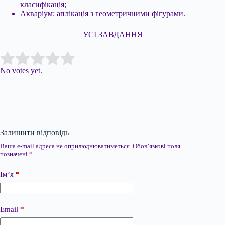
класифікація;
Акваріум: аплікація з геометричними фігурами.
УСІ ЗАВДАННЯ
Submit Rating
Rate this item:
No votes yet.
Залишити відповідь
Ваша e-mail адреса не оприлюднюватиметься.
Обов’язкові поля
позначені
*
Ім’я
*
Email
*