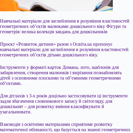
Навчальні матеріали для заглиблення в розуміння властивостей
геометричних об’єктів малюками дошкільного віку Фігури та
геометрія: велика колекція завдань для дошкільників
Проєкт «Розвиток дитини» разом з Освіта.ua пропонує
навчальні матеріали для заглиблення в розуміння властивостей
геометричних об’єктів дітьми дошкільного віку.
Інструменти у форматі карток Домана, лото, шаблонів для
забарвлення, створення малюнків і вирізання познайомлять
дітей з основними плоскими та об’ємними
геометричними
об’єктами.
Для дітлахів з 3-х років доцільно застосовувати ці інструменти
задля збагачення словникового запасу й світогляду, для
дошкільнят – для розвитку вміння класифікувати й
узагальнювати.
Взаємодія з освітніми матеріалами сприятиме розвитку
математичної обізнаності, що базується на знанні геометричних