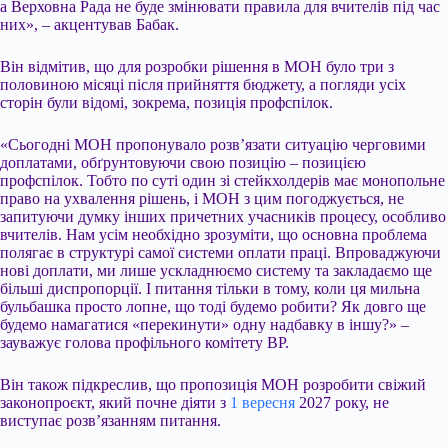
а Верховна Рада не буде змінювати правила для вчителів під час
них», – акцентував Бабак.
Він відмітив, що для розробки рішення в МОН було три з
половиною місяці після прийняття бюджету, а погляди усіх
сторін були відомі, зокрема, позиція профспілок.
«Сьогодні МОН пропонувало розв’язати ситуацію черговими
доплатами, обґрунтовуючи свою позицію – позицією
профспілок. Тобто по суті один зі стейкхолдерів має монопольне
право на ухвалення рішень, і МОН з цим погоджується, не
запитуючи думку інших причетних учасників процесу, особливо
вчителів. Нам усім необхідно зрозуміти, що основна проблема
полягає в структурі самої системи оплати праці. Впроваджуючи
нові доплати, ми лише ускладнюємо систему та закладаємо ще
більші диспропорції. І питання тільки в тому, коли ця мильна
бульбашка просто лопне, що тоді будемо робити? Як довго ще
будемо намагатися «перекинути» одну надбавку в іншу?» –
зауважує голова профільного комітету ВР.
Він також підкреслив, що пропозиція МОН розробити свіжий
законопроєкт, який почне діяти з
1 вересня
2027 року, не
виступає розв’язанням питання.