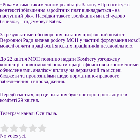
«Роками саме таким чином реалізація Закону «Про освіту» в
контексті збільшення заробітних плат відкладається «на
наступний рік». Наслідки такого зволікання ми всі чудово
бачимо», – підсумовує Бабак.
За результатами обговорення питання профільний комітет
Верховної Ради визнав роботу МОН у частині формування нової
моделі оплати праці освітянських працівників незадовільною.
До 22 квітня МОН повинно надати Комітету узгоджену
концепцію нової моделі оплати праці з фінансово-економічними
обчисленнями, аналізом впливу на державний та місцеві
бюджети та пропозиціями щодо нормативно-правового
забезпечення її впровадження.
Передбачається, що це питання буде повторно розглянуте в
комітеті 29 квітня.
Телеграм-каналі Освіта.ua.
Submit Rating
Rate this item:
No votes yet.