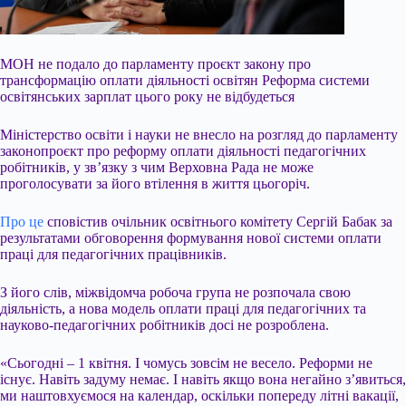
МОН не подало до парламенту проєкт закону про
трансформацію оплати діяльності освітян Реформа системи
освітянських зарплат цього року не відбудеться
Міністерство освіти і науки не внесло на розгляд до парламенту
законопроєкт про реформу оплати діяльності педагогічних
робітників, у зв’язку з чим Верховна Рада не може
проголосувати за його втілення в життя цьогоріч.
Про це
сповістив очільник освітнього комітету Сергій Бабак за
результатами обговорення формування нової системи оплати
праці для
педагогічних працівників.
З його слів, міжвідомча робоча група не розпочала свою
діяльність, а нова модель оплати праці для педагогічних та
науково-педагогічних робітників досі не розроблена.
«Сьогодні – 1 квітня. І чомусь зовсім не весело. Реформи не
існує. Навіть задуму немає. І навіть якщо вона негайно з’явиться,
ми наштовхуємося на календар, оскільки попереду літні вакації,