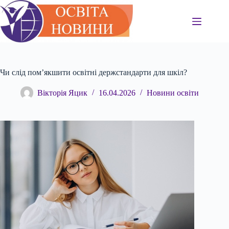
Перейти
до
вмісту
Чи слід пом’якшити освітні держстандарти для шкіл?
Вікторія Яцик
16.04.2026
Новини освіти