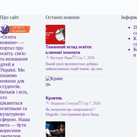
Про сайт
Останні новини
Інформ
П
с
«Освіта
К
новини» —
с
Тижневий огляд освіти:
портал про
К
ключові моменти
освіту, сім'ю
и
Вікторія Яцик
Сер 7, 2026
та виховання
Вашій увазі пропонується добірка
дітей в
найважливіших подій тижня, що мали
Україні. Ми
місце в українській освіті. Головні
пишемо
освітні події тижня: підсумки Топ-100
новини для
українських…
студентів,
батьків і всіх,
хто
Кравець
цікавиться
Людмила Степура
Сер 7, 2026
освітньою та
Як іменувати цю спеціальність? /
культурною
Magnific. Ілюстративне фото Іноді
сферою. Наша
може здаватися, що всі, хто
займається пошиттям, — це просто
мета — бути
“швачки”.…
корисним
джерелом