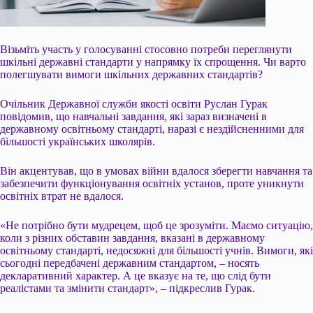
Візьміть участь у голосуванні стосовно потреби переглянути
шкільні державні стандарти у напрямку їх спрощення. Чи варто
полегшувати вимоги шкільних державних стандартів?
Очільник Державної служби якості освіти Руслан Гурак
повідомив, що навчальні завдання, які зараз визначені в
державному освітньому стандарті, наразі є нездійсненними для
більшості українських школярів.
Він акцентував, що в умовах війни вдалося зберегти навчання та
забезпечити функціонування освітніх установ, проте уникнути
освітніх втрат не вдалося.
«Не потрібно бути мудрецем, щоб це зрозуміти. Маємо ситуацію,
коли з різних обставин завдання, вказані в державному
освітньому стандарті, недосяжні для більшості учнів. Вимоги, які
сьогодні передбачені державним стандартом, – носять
декларативний характер. А це вказує на те, що слід бути
реалістами та змінити стандарт», – підкреслив Гурак.