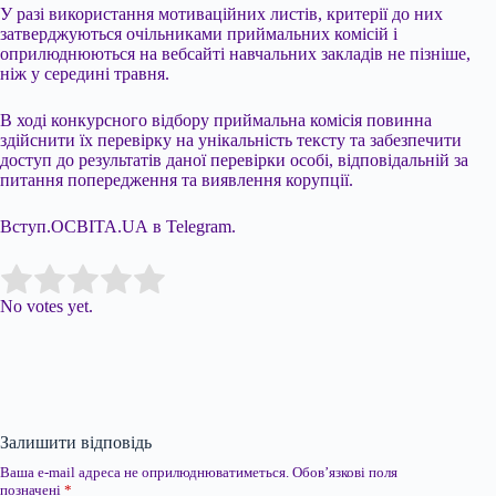
У разі використання мотиваційних листів, критерії до них
затверджуються очільниками приймальних комісій і
оприлюднюються на вебсайті навчальних закладів не пізніше,
ніж у середині травня.
В ході конкурсного відбору приймальна комісія повинна
здійснити їх перевірку на унікальність тексту та забезпечити
доступ до результатів даної перевірки особі, відповідальній за
питання попередження та виявлення корупції.
Вступ.ОСВІТА.UA в Telegram.
Submit Rating
Rate this item:
No votes yet.
Залишити відповідь
Ваша e-mail адреса не оприлюднюватиметься.
Обов’язкові поля
позначені
*