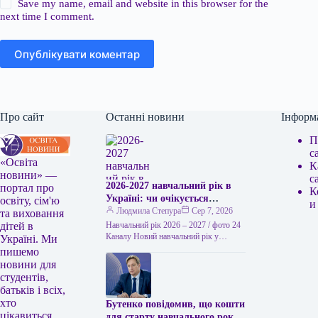
Save my name, email and website in this browser for the
next time I comment.
Опублікувати коментар
Про сайт
Останні новини
Інформ
П
с
«Освіта
К
новини» —
с
2026-2027 навчальний рік в
портал про
К
Україні: чи очікується
освіту, сім'ю
и
підвищення заробітної плати
Людмила Степура
Сер 7, 2026
та виховання
вчителів та стипендій з 1
Навчальний рік 2026 – 2027 / фото 24
дітей в
вересня
Каналу Новий навчальний рік у
Україні. Ми
закладах освіти України
пишемо
розпочинається 1 вересня. Від…
новини для
студентів,
батьків і всіх,
хто
Бутенко повідомив, що кошти
цікавиться
для старту навчального року