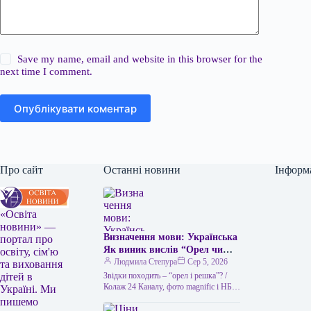
Save my name, email and website in this browser for the
next time I comment.
Опублікувати коментар
Про сайт
Останні новини
Інформ
«Освіта
новини» —
Визначення мови: Українська
портал про
Як виник вислів “Орел чи
освіту, сім'ю
решка” та чим його можна
Людмила Степура
Сер 5, 2026
та виховання
замінити в українській мові
Звідки походить – “орел і решка”? /
дітей в
“Орел чи решка” – це
Колаж 24 Каналу, фото magnific і НБУ
Україні. Ми
Викинути монету – найлегший спосіб
популярний вислів, який
пишемо
ухвалити…