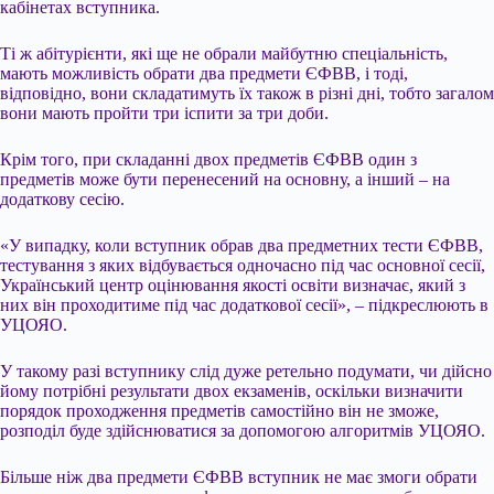
кабінетах вступника.
Ті ж абітурієнти, які ще не обрали майбутню спеціальність,
мають можливість обрати два предмети ЄФВВ, і тоді,
відповідно, вони складатимуть їх також в різні дні, тобто загалом
вони мають пройти три іспити за три доби.
Крім того, при складанні двох предметів ЄФВВ один з
предметів може бути перенесений на основну, а інший – на
додаткову сесію.
«У випадку, коли вступник обрав два предметних тести ЄФВВ,
тестування з яких відбувається одночасно під час основної сесії,
Український центр оцінювання якості освіти визначає, який з
них він проходитиме під час додаткової сесії», – підкреслюють в
УЦОЯО.
У такому разі вступнику слід дуже ретельно подумати, чи дійсно
йому потрібні результати двох екзаменів, оскільки визначити
порядок проходження предметів самостійно він не зможе,
розподіл буде здійснюватися за допомогою алгоритмів УЦОЯО.
Більше ніж два предмети ЄФВВ вступник не має змоги обрати