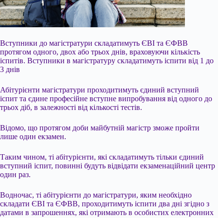
Вступники до магістратури складатимуть ЄВІ та ЄФВВ
протягом одного, двох або трьох днів, враховуючи кількість
іспитів. Вступники в магістратуру складатимуть іспити від 1 до
3 днів
Абітурієнти магістратури проходитимуть єдиний вступний
іспит та єдине професійне вступне випробування від одного до
трьох діб, в залежності від кількості тестів.
Відомо, що протягом доби майбутній магістр зможе пройти
лише один екзамен.
Таким чином, ті абітурієнти, які складатимуть тільки єдиний
вступний іспит,
повинні будуть відвідати екзаменаційний центр
один раз.
Водночас, ті абітурієнти до магістратури, яким необхідно
складати ЄВІ та ЄФВВ, проходитимуть іспити два дні згідно з
датами в запрошеннях, які отримають в особистих електронних