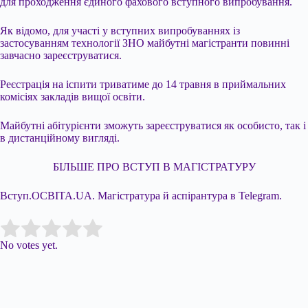
для проходження єдиного фахового вступного випробування.
Як відомо, для участі у вступних випробуваннях із
застосуванням технології ЗНО майбутні магістранти повинні
завчасно зареєструватися.
Реєстрація на іспити триватиме до 14 травня в приймальних
комісіях закладів вищої освіти.
Майбутні абітурієнти зможуть зареєструватися як особисто, так і
в дистанційному вигляді.
БІЛЬШЕ ПРО ВСТУП В МАГІСТРАТУРУ
Вступ.ОСВІТА.UA. Магістратура й аспірантура в Telegram.
Submit Rating
Rate this item:
No votes yet.