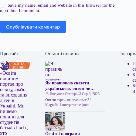
Save my name, email and website in this browser for the
next time I comment.
Опублікувати коментар
Про сайт
Останні новини
Інформ
П
с
«Освіта
К
новини» —
с
Як правильно сказати
портал про
К
українською: оптом чи
освіту, сім'ю
и
гуртом
Людмила Степура
Сер 6, 2026
та виховання
Опт чи гурт – як правильно? /
дітей в
Мagnific. Ілюстративне фото
Україні. Ми
Українська мова приваблює тим, що
пишемо
часто пропонує два рівнозначні слова,
новини для
…
студентів,
батьків і всіх,
хто
Освітні програми