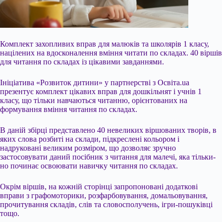
Комплект захопливих вправ для малюків та школярів 1 класу,
націлених на вдосконалення вміння читати по складах. 40 віршів
для читання по складах із цікавими завданнями.
Ініціатива «Розвиток дитини» у партнерстві з Освіта.ua
презентує комплект цікавих вправ для дошкільнят і учнів 1
класу, що тільки навчаються читанню, орієнтованих на
формування вміння читання по складах.
В даній збірці представлено 40 невеликих віршованих творів, в
яких слова розбиті на склади, підкреслені кольором і
надруковані великим розміром, що дозволяє зручно
застосовувати даний посібник з читання для малечі, яка тільки-
но починає освоювати навичку читання по складах.
Окрім віршів, на кожній сторінці запропоновані додаткові
вправи з графомоторики, розфарбовування, домальовування,
прочитування складів, слів та словосполучень, ігри-пошуківці
тощо.