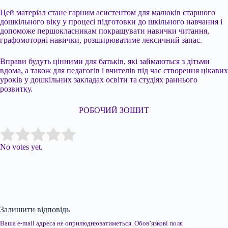
Цей матеріал стане гарним асистентом для малюків старшого
дошкільного віку у процесі підготовки до шкільного навчання і
допоможе першокласникам покращувати навички читання,
графомоторні навички, розширюватиме лексичний запас.
Вправи будуть цінними для батьків, які займаються з дітьми
вдома, а також для педагогів і вчителів під час створення цікавих
уроків у дошкільних закладах освіти та студіях раннього
розвитку.
РОБОЧИЙ ЗОШИТ
Submit Rating
Rate this item:
No votes yet.
Залишити відповідь
Ваша e-mail адреса не оприлюднюватиметься.
Обов’язкові поля