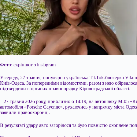
Фото: скріншот з instagram
У середу, 27 травня, популярна українська TikTok-блогерка Vikun
Київ-Одеса. За попередніми відомостями, разом з нею обірвалося
підтвердили в органах правопорядку Кіровоградської області.
– 27 травня 2026 року, приблизно о 14:19, на
автошляху М-05 «Ки
автомобіля «Porsche Cayenne», рухаючись у напрямку міста Одес
заявили правоохоронці.
В результаті удару авто загорілося та було повністю охоплене п