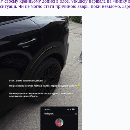
У своєму крайньому дописі в блозі Vikunciy нарікала на «липку 
ситуації. Чи це могло стати причиною аварії, поки невідомо. Зар