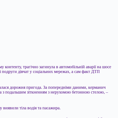
у контенту, трагічно загинула в автомобільній аварії на шосе
і подруги дівчат у соціальних мережах, а сам факт ДТП
алася дорожня пригода. За попередніми даними, керманич
тна з подальшим зіткненням з нерухомою бетонною стелою, –
у виявили тіла водія та пасажира.