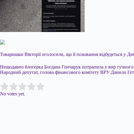
Товаришки Вікторії оголосили, що її поховання відбудеться у Дн
Нещодавно блогерка Богдана Гончарук потрапила у вир гучного 
Народний депутат, голова фінансового комітету ВРУ Данило Гетьм
Submit Rating
Rate this item:
No votes yet.