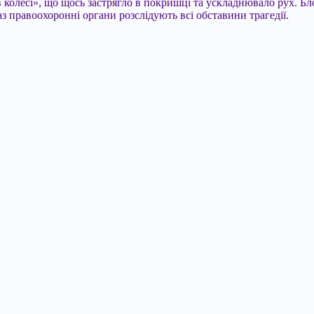
в колесі», що щось застрягло в покришці та ускладнювало рух. Бл
аз правоохоронні органи розслідують всі обставини трагедії.