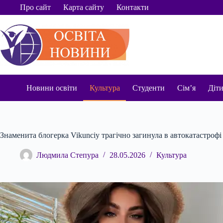
Перейти
Про сайт
Карта сайту
Контакти
до
вмісту
Новини освіти
Культура
Студенти
Сім’я
Діт
Знаменита блогерка Vikunciy трагічно загинула в автокатастрофі
Людмила Степура
28.05.2026
Культура