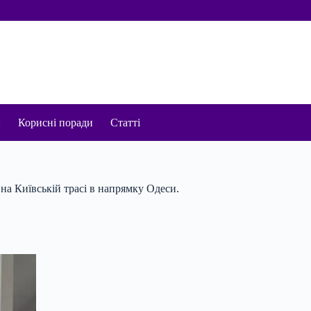
и
Корисні поради
Статті
 на Київській трасі в напрямку Одеси.