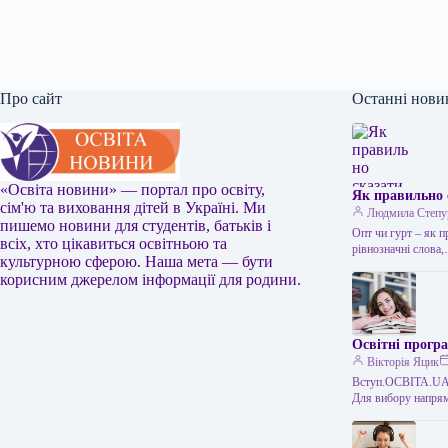
Про сайт
Останні нови
«Освіта новини» — портал про освіту,
Як правильно 
сім'ю та виховання дітей в Україні. Ми
Людмила Степу
пишемо новини для студентів, батьків і
Опт чи гурт – як 
всіх, хто цікавиться освітньою та
рівнозначні слова
культурною сферою. Наша мета — бути
корисним джерелом інформації для родини.
Освітні програ
Вікторія Яцик
Вступ.ОСВІТА.UA –
Для вибору напрям