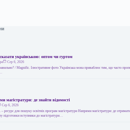
ни
сказати українською: оптом чи гуртом
ра
Сер 6, 2026
правильно? / Мagnific. Ілюстративне фото Українська мова приваблює тим, що часто проп
,…
ми магістратури: де знайти відомості
Сер 6, 2026
 ресурс для пошуку освітніх програм магістратури Напрями магістратури: де отримати
у підготовки вступники до магістратури…