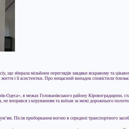
ciy, що збирала мільйони переглядів завдяки яскравому та цікавом
 життя і її асистентки. Про нещасний випадок сповістили близьк
їв-Одеса», в межах Голованівського району Кіровоградщини, ст
а, не впорався з керуванням та виїхав за межі дорожнього поло
олум’ям. Після приборкання вогню в середині транспортного засоб