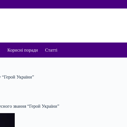
и
Корисні поради
Статті
у “Герой України”
есного звання “Герой України”