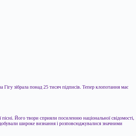
а Гігу зібрала понад 25 тисяч підписів. Тепер клопотання має
ї пісні. Його твори сприяли посиленню національної свідомості,
і здобували широке визнання і розповсюджувалися значними