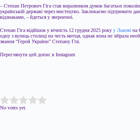
– Степан Петрович Гіга став виразником думок багатьох поколі
українській державі через мистецтво. Закликаємо підтримати да
відзнаками, – йдеться у зверненні.
Степан Гіга відійшов у вічність 12 грудня 2025 року
у Львові
на 
одну з вулиць столиці на честь митця, однак вона не зібрала нео
звання “Герой України” Степану Гізі.
Переглянути цей допис в Instagram
Submit Rating
Rate this item:
No votes yet.