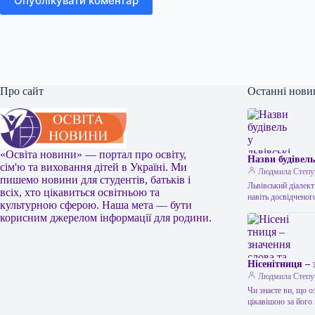
Опублікувати коментар
Про сайт
Останні нови
«Освіта новини» — портал про освіту,
Назви будівель
сім'ю та виховання дітей в Україні. Ми
Людмила Степу
пишемо новини для студентів, батьків і
Львівський діалект
всіх, хто цікавиться освітньою та
навіть досвідчено
культурною сферою. Наша мета — бути
корисним джерелом інформації для родини.
Нісенітниця – 
Людмила Степу
Чи знаєте ви, що о
цікавішою за йог