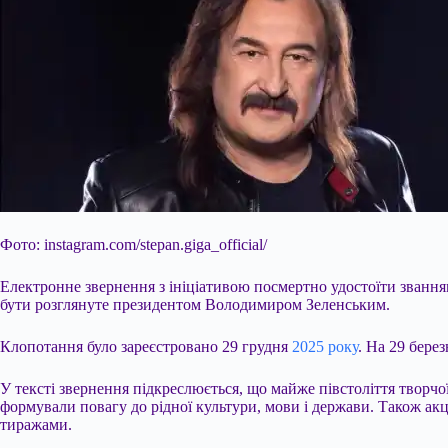
Фото: instagram.com/stepan.giga_official/
Електронне звернення з ініціативою посмертно удостоїти званням
бути розглянуте президентом Володимиром Зеленським.
Клопотання було зареєстровано 29 грудня
2025 року
. На 29 бере
У тексті
звернення підкреслюється, що майже півстоліття творчої
формували повагу до рідної культури, мови і держави. Також ак
тиражами.