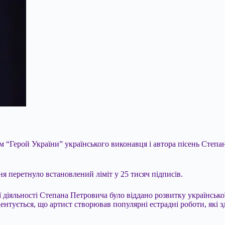
 “Герой України” українського виконавця і автора пісень Степан
зня перетнуло встановлений ліміт у 25 тисяч підписів.
 діяльності Степана Петровича було віддано розвитку українсько
центується, що артист створював популярні естрадні роботи, як