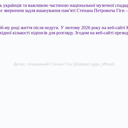
нь українців та важливою частиною національної музичної спадщ
не звернення задля вшанування пам’яті Степана Петровича Гіги 
66-му році життя після недуги. У лютому 2026 року на веб-сайті К
бхідної кількості підписів для розгляду. Згодом на веб-сайті пр
Допис, поширений Степан Гіга (@stepan.giga_official)