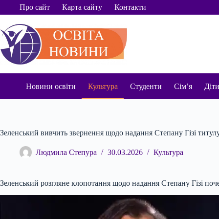
Перейти
Про сайт
Карта сайту
Контакти
до
вмісту
Новини освіти
Культура
Студенти
Сім’я
Діт
Зеленський вивчить звернення щодо надання Степану Гізі титул
Людмила Степура
30.03.2026
Культура
Зеленський розгляне клопотання щодо надання Степану Гізі поч