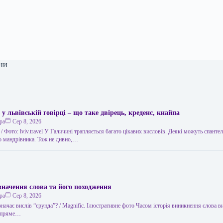
ни
 у львівській говірці – що таке двірець, креденс, кнайпа
ра
Сер 8, 2026
 / Фото: lviv.travel У Галичині трапляється багато цікавих висловів. Деякі можуть спанте
го мандрівника. Тож не дивно,…
значення слова та його походження
ра
Сер 8, 2026
значає вислів “єрунда”? / Magnific. Ілюстративне фото Часом історія виникнення слова 
о пряме…