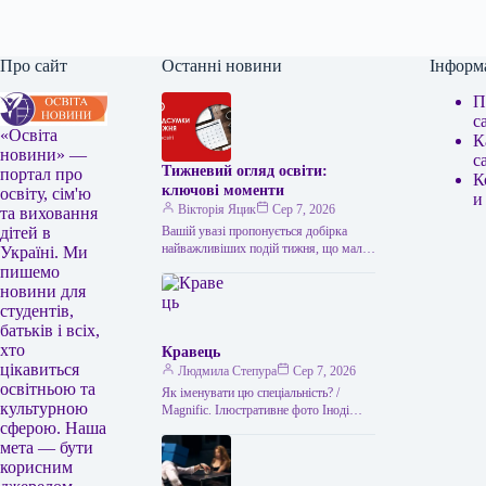
Про сайт
Останні новини
Інформ
П
с
«Освіта
К
новини» —
с
Тижневий огляд освіти:
портал про
К
ключові моменти
освіту, сім'ю
и
Вікторія Яцик
Сер 7, 2026
та виховання
Вашій увазі пропонується добірка
дітей в
найважливіших подій тижня, що мали
Україні. Ми
місце в українській освіті. Головні
пишемо
освітні події тижня: підсумки Топ-100
новини для
українських…
студентів,
батьків і всіх,
хто
Кравець
цікавиться
Людмила Степура
Сер 7, 2026
освітньою та
Як іменувати цю спеціальність? /
культурною
Magnific. Ілюстративне фото Іноді
сферою. Наша
може здаватися, що всі, хто
займається пошиттям, — це просто
мета — бути
“швачки”.…
корисним