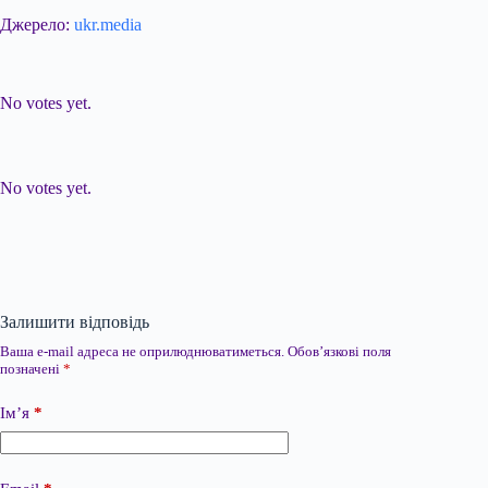
Джерело:
ukr.media
Submit Rating
Rate this item:
No votes yet.
Submit Rating
Rate this item:
No votes yet.
Залишити відповідь
Ваша e-mail адреса не оприлюднюватиметься.
Обов’язкові поля
позначені
*
Ім’я
*