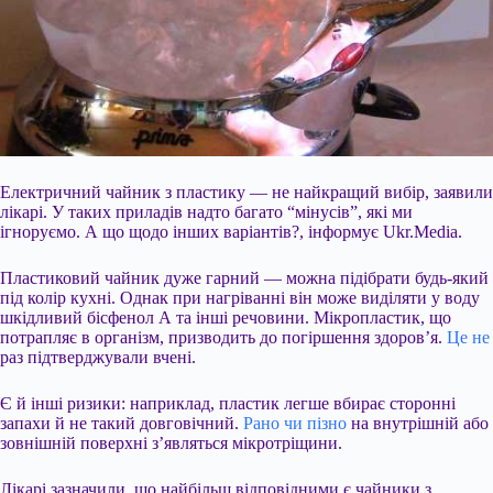
Електричний чайник з пластику — не найкращий вибір, заявили
лікарі. У таких приладів надто багато “мінусів”, які ми
ігноруємо. А що щодо інших варіантів?, інформує Ukr.Media.
Пластиковий чайник дуже гарний — можна підібрати будь-який
під колір кухні. Однак при нагріванні він може виділяти у воду
шкідливий бісфенол А та інші речовини. Мікропластик, що
потрапляє в організм, призводить до погіршення здоров’я.
Це не
раз підтверджували вчені.
Є й інші ризики: наприклад, пластик легше вбирає сторонні
запахи й не такий довговічний.
Рано чи пізно
на внутрішній або
зовнішній поверхні з’являться мікротріщини.
Лікарі зазначили, що найбільш відповідними є чайники з