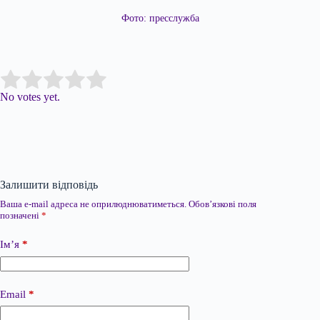
Фото: пресслужба
Submit Rating
Rate this item:
No votes yet.
Залишити відповідь
Ваша e-mail адреса не оприлюднюватиметься.
Обов’язкові поля
позначені
*
Ім’я
*
Email
*