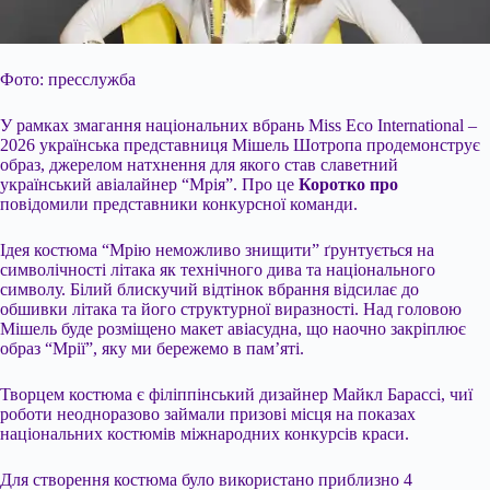
Фото: пресслужба
У рамках змагання національних вбрань Miss Eco International –
2026 українська представниця Мішель Шотропа продемонструє
образ, джерелом натхнення для якого став славетний
український авіалайнер “Мрія”. Про це
Коротко про
повідомили представники конкурсної команди.
Ідея костюма “Мрію неможливо знищити” ґрунтується на
символічності літака як технічного дива та національного
символу. Білий блискучий відтінок вбрання відсилає до
обшивки літака та його структурної виразності. Над
головою
Мішель буде розміщено макет авіасудна, що наочно закріплює
образ “Мрії”, яку ми бережемо в пам’яті.
Творцем костюма є філіппінський дизайнер Майкл Барассі, чиї
роботи неодноразово займали призові місця на показах
національних костюмів міжнародних конкурсів краси.
Для створення костюма було використано приблизно 4