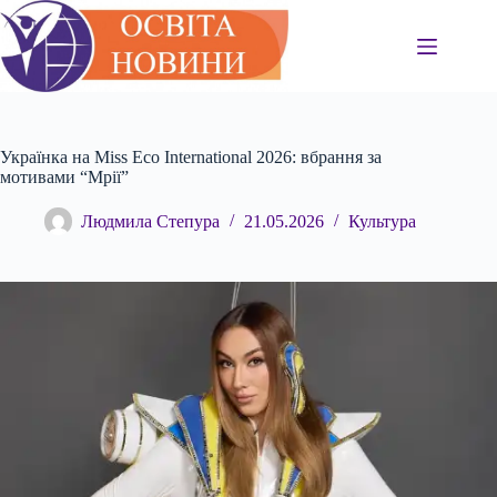
Перейти
до
вмісту
Українка на Miss Eco International 2026: вбрання за
мотивами “Мрії”
Людмила Степура
21.05.2026
Культура