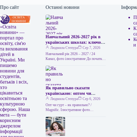
Про сайт
Останні новини
Інформ
П
с
«Освіта
К
новини» —
с
Навчальний 2026-2027 рік в
портал про
К
українських школах: ключові
освіту, сім'ю
и
аспекти та основні
Людмила Степура
Сер 7, 2026
та виховання
нововведення
Навчальний рік 2026 – 2027 / 24
дітей в
Канал, фото ілюстративне До початку
Україні. Ми
осені всі українські освітні заклади
пишемо
повинні бути повністю…
новини для
студентів,
батьків і всіх,
хто
Як правильно сказати
цікавиться
українською: оптом чи
освітньою та
гуртом
Людмила Степура
Сер 6, 2026
культурною
Опт чи гурт – як правильно? /
сферою. Наша
Мagnific. Ілюстративне фото
мета — бути
Українська мова приваблює тим, що
часто пропонує два рівнозначні слова,
корисним
…
джерелом
інформації
для родини.