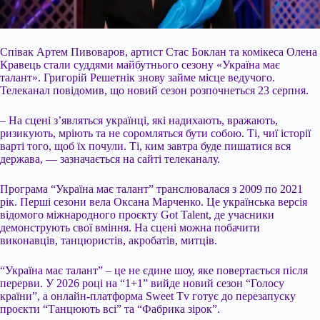
Співак Артем Пивоваров, артист Стас Боклан та комікеса Олена
Кравець стали суддями майбутнього сезону «Україна має
талант». Григорій Решетнік знову займе місце ведучого.
Телеканал повідомив, що новий сезон розпочнеться 23 серпня.
– На сцені з’являться українці, які надихають, вражають,
ризикують, мріють та не соромляться бути собою. Ті, чиї історії
варті того, щоб їх почули. Ті, ким завтра буде пишатися вся
держава, — зазначається на сайті телеканалу.
Програма “Україна має талант” транслювалася
з 2009 по 2021
рік. Перші сезони вела Оксана Марченко. Це українська версія
відомого міжнародного проєкту Got Talent, де учасники
демонструють свої вміння. На сцені можна побачити
виконавців, танцюристів, акробатів, митців.
“Україна має талант” – це не єдине шоу, яке повертається після
перерви. У 2026 році на “1+1” вийде новий сезон “Голосу
країни”, а онлайн-платформа Sweet Tv готує до перезапуску
проєкти “Танцюють всі” та “Фабрика зірок”.