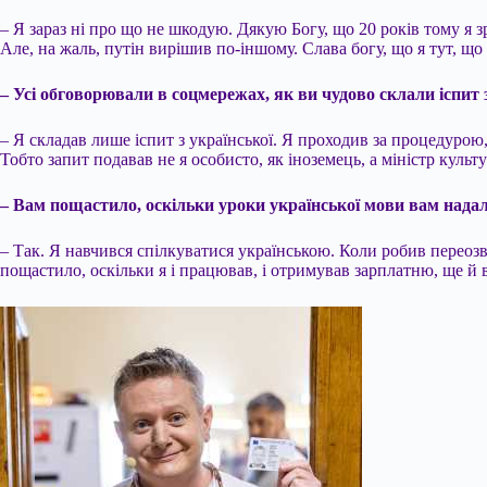
– Я зараз ні про що не шкодую. Дякую Богу, що 20 років тому я з
Але, на жаль, путін вирішив по-іншому. Слава богу, що я тут, що
– Усі обговорювали в соцмережах, як ви чудово склали іспит з 
– Я складав лише іспит з української. Я проходив за процедурою,
Тобто запит подавав не я особисто, як іноземець, а міністр куль
– Вам пощастило, оскільки уроки української мови вам надал
– Так. Я навчився спілкуватися українською. Коли робив переозв
пощастило, оскільки я і працював, і отримував зарплатню, ще й в