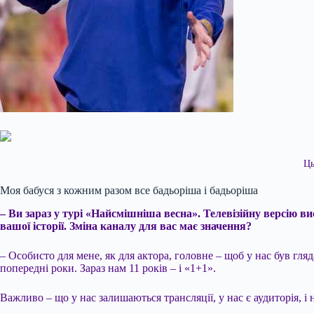
Ць
Моя бабуся з кожним разом все бадьоріша і бадьоріша
– Ви зараз у турі «Найсмішніша весна». Телевізійну версію в
вашої історії. Зміна каналу для вас має значення?
– Особисто для мене, як для актора, головне – щоб у нас був гл
попередні роки. Зараз нам 11 років – і «1+1».
Важливо – що у нас залишаються трансляції, у нас є аудиторія, і н