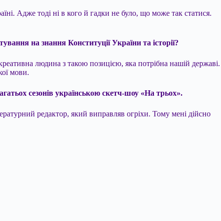
ні. Адже тоді ні в кого й гадки не було, що може так статися.
стування на знання Конституції України та історії?
 креативна людина з такою позицією, яка потрібна нашій державі.
кої мови.
агатьох сезонів українською скетч-шоу «На трьох».
ітературний редактор, який виправляв огріхи. Тому мені дійсно