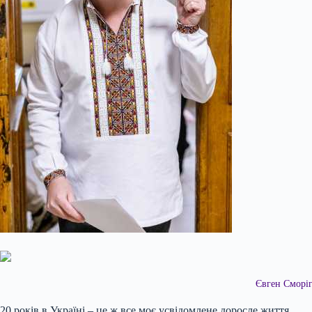
Євген Сморіг
20 років в Україні – це ж все моє усвідомлене доросле життя