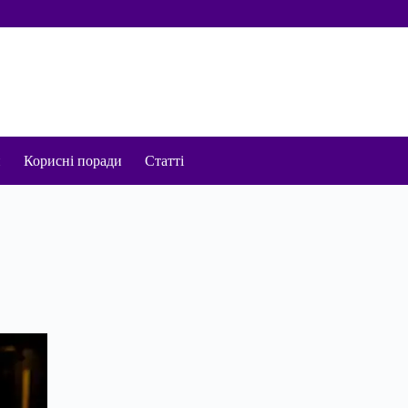
и
Корисні поради
Статті