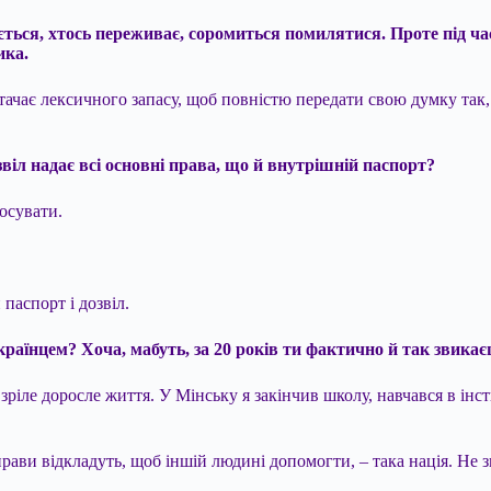
ться, хтось переживає, соромиться помилятися. Проте під час
ика.
ачає лексичного запасу, щоб повністю передати свою думку так, 
звіл надає всі основні права, що й внутрішній паспорт?
лосувати.
 паспорт і дозвіл.
країнцем? Хоча, мабуть, за 20 років ти фактично й так звикаєш
 зріле доросле життя. У Мінську я закінчив школу, навчався в інст
прави відкладуть, щоб іншій людині допомогти, – така нація. Не зн