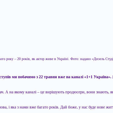
ого року – 20 років, як актор живе в Україні. Фото: надано «Дизель Студ
иступів ми побачимо з 22 травня вже на каналі «1+1 Україна»
ядач. А на якому каналі – це вирішують продюсери, вони знають, 
ова, і яка з нами вже багато років. Дай боже, у нас буде нове жит