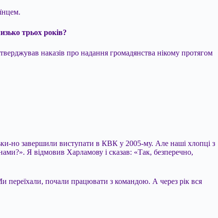
їнцем.
лизько трьох років?
 затверджував наказів про надання громадянства нікому протягом
ьки-но завершили виступати в КВК у 2005-му. Але наші хлопці з
нами?». Я відмовив Харламову і сказав: «Так, безперечно,
Ми переїхали, почали працювати з командою. А через рік вся