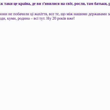
таки це країна, де ви з’явилися на світ, росли, там батьки, 
вони не побачили ці жахіття, все те, що між нашими державами за
ди, куми, родина – всі тут. Ну 20 років вже!