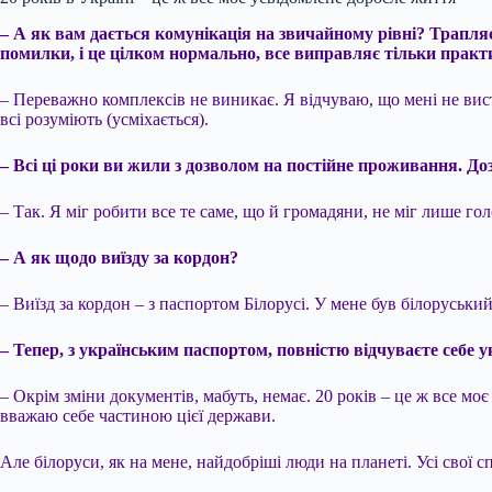
– А як вам дається комунікація на звичайному рівні? Трапляє
помилки, і це цілком нормально, все виправляє тільки практ
– Переважно комплексів не виникає. Я відчуваю, що мені не вист
всі розуміють (усміхається).
– Всі ці роки ви жили з дозволом на постійне проживання. До
– Так. Я міг робити все те саме, що й громадяни, не міг лише го
– А як щодо виїзду за кордон?
– Виїзд за кордон – з паспортом Білорусі. У мене був білоруський
– Тепер, з українським паспортом, повністю відчуваєте себе у
– Окрім зміни документів, мабуть, немає. 20 років – це ж все моє
вважаю себе частиною цієї держави.
Але білоруси, як на мене, найдобріші люди на планеті. Усі свої с