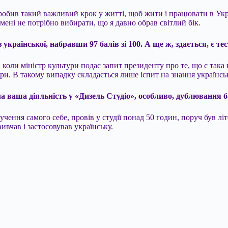
робив такий важливий крок у житті, щоб жити і працювати в Украї
 мені не потрібно вибирати, що я давно обрав світлий бік.
української, набравши 97 балів зі 100. А ще ж, здається, є те
 коли міністр культури подає запит президенту про те, що є така
тури. В такому випадку складається лише іспит на знання українсь
а ваша діяльність у «Дизель Студіо», особливо, дублювання б
учення самого себе, провів у студії понад 50 годин, поруч був л
ивчав і застосовував українську.