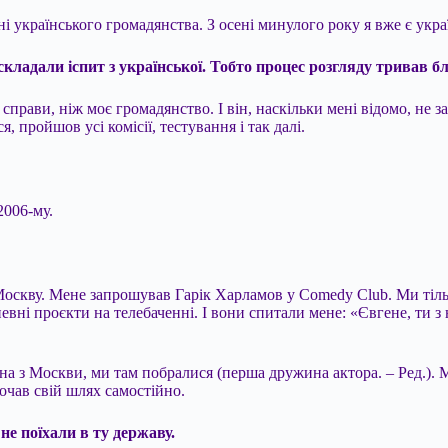
і українського громадянства. З осені минулого року я вже є укра
 складали іспит з української. Тобто процес розгляду тривав б
 справи, ніж моє громадянство. І він, наскільки мені відомо, не
, пройшов усі комісії, тестування і так далі.
2006-му.
 Москву. Мене запрошував Гарік Харламов у Comedy Club. Ми тіл
вні проєкти на телебаченні. І вони спитали мене: «Євгене, ти з 
на з Москви, ми там побралися (перша дружина актора. – Ред.). 
почав свій шлях самостійно.
 не поїхали в ту державу.