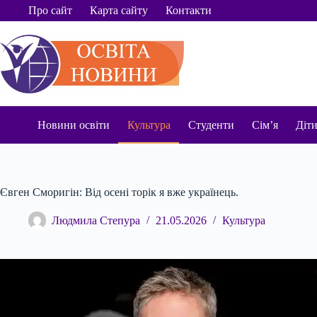
Перейти
Про сайт
Карта сайту
Контакти
до
вмісту
Новини освіти
Культура
Студенти
Сім’я
Діт
Євген Сморигін: Від осені торік я вже українець.
Людмила Степура
21.05.2026
Культура