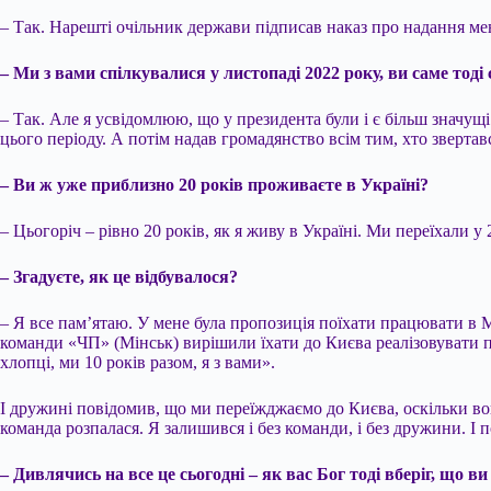
– Так. Нарешті очільник держави підписав наказ про надання мен
– Ми з вами спілкувалися у листопаді 2022 року, ви саме тоді
– Так. Але я усвідомлюю, що у президента були і є більш значущі
цього періоду. А потім надав громадянство всім тим, хто звертався
– Ви ж уже приблизно 20 років проживаєте в Україні?
– Цьогоріч – рівно 20 років, як я живу в Україні. Ми переїхали у 
– Згадуєте, як це відбувалося?
– Я все пам’ятаю. У мене була пропозиція поїхати працювати в
команди «ЧП» (Мінськ) вирішили їхати до Києва реалізовувати пе
хлопці, ми 10 років разом, я з вами».
І дружині повідомив, що ми переїжджаємо до Києва, оскільки во
команда розпалася. Я залишився і без команди, і без дружини. І 
– Дивлячись на все це сьогодні – як вас Бог тоді вберіг, що ви