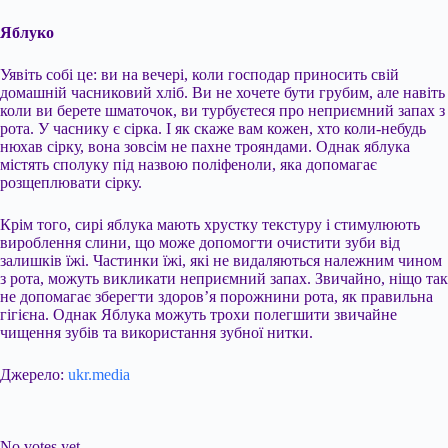
Яблуко
Уявіть собі це: ви на вечері, коли господар приносить свій
домашній часниковий хліб. Ви не хочете бути грубим, але навіть
коли ви берете шматочок, ви турбуєтеся про неприємний запах з
рота. У часнику є сірка. І як скаже вам кожен, хто коли-небудь
нюхав сірку, вона зовсім не пахне трояндами. Однак яблука
містять сполуку під назвою поліфеноли, яка допомагає
розщеплювати сірку.
Крім того, сирі яблука мають хрустку текстуру і стимулюють
вироблення слини, що може допомогти очистити зуби від
залишків їжі. Частинки їжі, які не видаляються належним чином
з рота, можуть викликати неприємний запах. Звичайно, ніщо так
не допомагає зберегти здоров’я порожнини рота, як правильна
гігієна. Однак Яблука можуть трохи полегшити звичайне
чищення зубів та використання зубної нитки.
Джерело:
ukr.media
Submit Rating
Rate this item:
No votes yet.