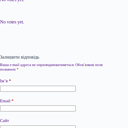
Submit Rating
Rate this item:
No votes yet.
Залишити відповідь
Ваша e-mail адреса не оприлюднюватиметься.
Обов’язкові поля
позначені
*
Ім’я
*
Email
*
Сайт