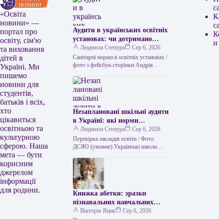
с
«Освіта
К
новини» —
с
Аудити в українських освітніх
портал про
К
установах: чи дотримано
освіту, сім'ю
и
санітарних норм
Людмила Степура
Сер 6, 2026
та виховання
Санітарні норми в освітніх установах /
дітей в
фото з фейсбук-сторінки Андрія
Україні. Ми
Сташківа За перше півріччя поточного
пишемо
року Державна служба по প্রশ্নের…
новини для
студентів,
батьків і всіх,
хто
Незаплановані шкільні аудити
цікавиться
в Україні: які норми
освітньою та
запровадило Міністерство
Людмила Степура
Сер 6, 2026
культурною
освіти і науки
Перевірка закладів освіти / Фото:
сферою. Наша
ДСЯО (умовне) Українські школи
мета — бути
очікують раптові перевірки.
Міністерство освіти і науки України
корисним
оновило правила проведення…
джерелом
інформації
для родини.
Книжка абетки: зразки
пізнавальних навчальних
посібників
Вікторія Яцик
Сер 6, 2026