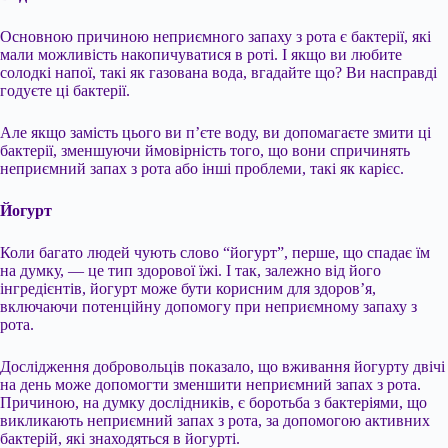
Основною причиною неприємного запаху з рота є бактерії, які
мали можливість накопичуватися в роті. І якщо ви любите
солодкі напої, такі як газована вода, вгадайте що? Ви насправді
годуєте ці бактерії.
Але якщо замість цього ви п’єте воду, ви допомагаєте змити ці
бактерії, зменшуючи ймовірність того, що вони спричинять
неприємний запах з рота або інші проблеми, такі як карієс.
Йогурт
Коли багато людей чують слово “йогурт”, перше, що спадає їм
на думку, — це тип здорової їжі. І так, залежно від його
інгредієнтів, йогурт може бути корисним для здоров’я,
включаючи потенційну допомогу при неприємному запаху з
рота.
Дослідження добровольців показало, що вживання йогурту двічі
на день може допомогти зменшити неприємний запах з рота.
Причиною, на думку дослідників, є боротьба з бактеріями, що
викликають неприємний запах з рота, за допомогою активних
бактерій, які знаходяться в йогурті.