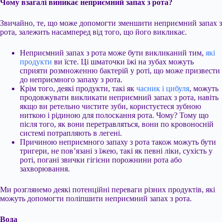
Чому взагалі виникає неприємний запах з рота?
Звичайно, те, що може допомогти зменшити неприємний запах з
рота, залежить насамперед від того, що його викликає.
Неприємний запах з рота може бути викликаний тим,
які
продукти
ви їсте. Ці
шматочки їжі на зубах можуть
сприяти розмноженню бактерій у роті, що може призвести
до неприємного запаху з рота.
Крім того, деякі продукти, такі як
часник і цибуля
, можуть
продовжувати викликати неприємний запах з рота, навіть
якщо ви ретельно чистите зуби, користуєтеся зубною
ниткою і рідиною для полоскання рота. Чому? Тому що
після того, як вони перетравляться, вони по кровоносній
системі потрапляють в легені.
Причиною неприємного запаху з рота також можуть бути
тригери, не пов’язані з їжею, такі як певні ліки, сухість у
роті, погані звички гігієни порожнини рота або
захворювання.
Ми розглянемо деякі потенційні переваги різних продуктів, які
можуть допомогти поліпшити неприємний запах з рота.
Вода