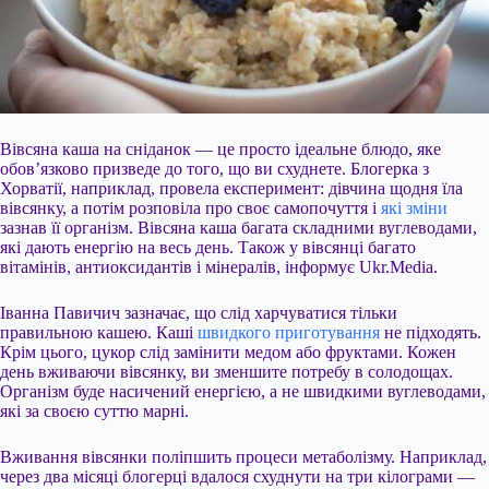
Вівсяна каша на сніданок — це просто ідеальне блюдо, яке
обов’язково призведе до того, що ви схуднете. Блогерка з
Хорватії, наприклад, провела експеримент: дівчина щодня їла
вівсянку, а потім розповіла про своє самопочуття і
які зміни
зазнав її організм. Вівсяна каша багата складними вуглеводами,
які дають енергію на весь день. Також у вівсянці багато
вітамінів, антиоксидантів і мінералів, інформує Ukr.Media.
Іванна Павичич зазначає, що слід харчуватися тільки
правильною кашею. Каші
швидкого приготування
не підходять.
Крім цього, цукор слід замінити медом або фруктами. Кожен
день вживаючи вівсянку, ви зменшите потребу в солодощах.
Організм буде насичений енергією, а не швидкими вуглеводами,
які за своєю суттю марні.
Вживання вівсянки поліпшить процеси метаболізму. Наприклад,
через два місяці блогерці вдалося схуднути на три кілограми —