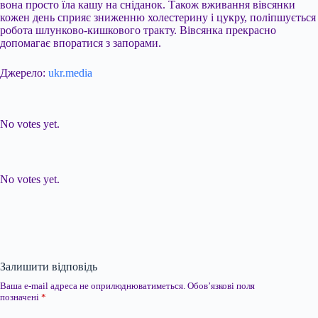
вона просто їла кашу на сніданок. Також вживання вівсянки
кожен день сприяє зниженню холестерину і цукру, поліпшується
робота шлунково-кишкового тракту. Вівсянка прекрасно
допомагає впоратися з запорами.
Джерело:
ukr.media
Submit Rating
Rate this item:
No votes yet.
Submit Rating
Rate this item:
No votes yet.
Залишити відповідь
Ваша e-mail адреса не оприлюднюватиметься.
Обов’язкові поля
позначені
*