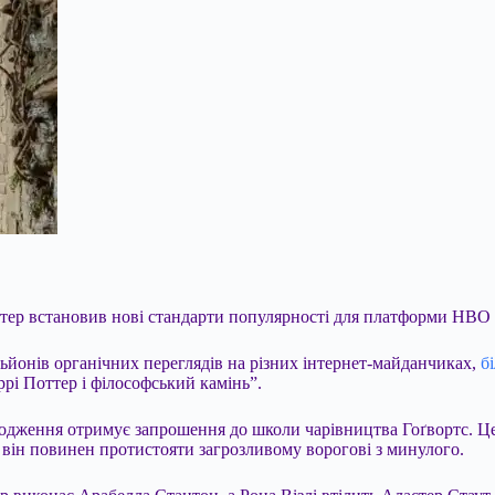
ттер встановив нові стандарти популярності для платформи HBO 
льйонів органічних переглядів на різних інтернет-майданчиках,
б
ррі Поттер і філософський камінь”.
родження отримує запрошення до школи чарівництва Гоґвортс. Це
же він повинен протистояти загрозливому ворогові з минулого.