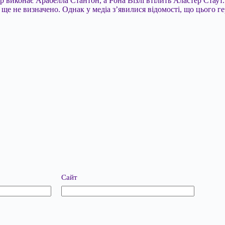
 виконає Арабелла Стантон, а Рона Візлі втілить Аластер Стаут.
е не визначено. Однак у медіа з’явилися відомості, що цього ге
Сайт