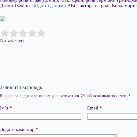
Головну роль зіграє Домінік Маклафлін, роль Герміони Ґрейнджер
Джонні Флінн.
Згідно з даними
ВВС, актора на роль Волдеморта щ
Submit Rating
Rate this item:
No votes yet.
Залишити відповідь
Ваша e-mail адреса не оприлюднюватиметься.
Обов’язкові поля позначені
*
Ім’я
*
Email
*
Додати коментар
*