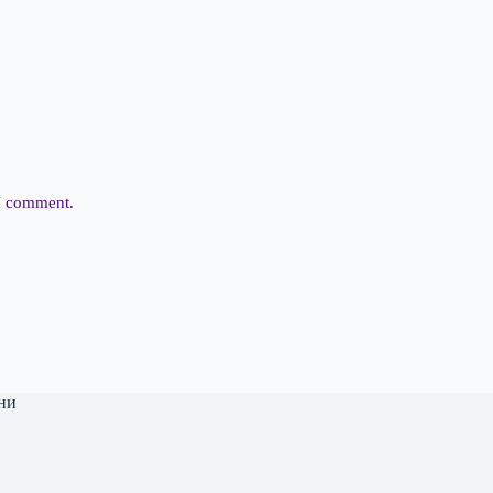
 I comment.
ни