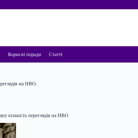
и
Корисні поради
Статті
ереглядів на HBO.
рдну кількість переглядів на HBO