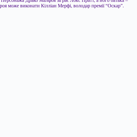
 Персонажа Драко Малфоя зіграє Локс Пратт, а його батька –
роя може виконати Кілліан Мерфі, володар премії “Оскар”.