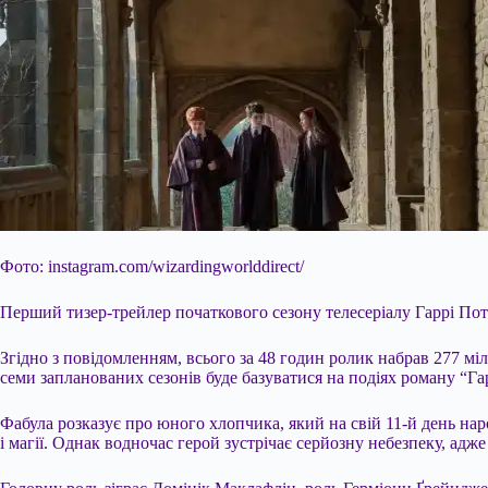
Фото: instagram.com/wizardingworlddirect/
Перший тизер-трейлер початкового сезону телесеріалу Гаррі По
Згідно з повідомленням, всього за 48 годин ролик набрав 277 мі
семи
запланованих сезонів буде базуватися на подіях роману “Га
Фабула розказує про юного хлопчика, який на свій 11-й день на
і магії. Однак водночас герой зустрічає серйозну небезпеку, ад