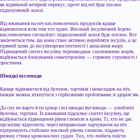
як відмінний вечірній перекус, проте від неї буде погано
підшлунковій залозі.
Від вживання на ніч кисломолочних продуктів краще
відмовитися всім тим хто худне. Високий інсуліновий Індекс
кисломолочки сигналізує: підшлунковій залозі буде погано. Все
закінчиться тим, що вона стане активно виробляти інсулін, а це
прямий шлях до інсулінорезистентності і запасання жиру.
Підвищений синтез інсуліну перешкоджає спалюванню жирів,
відбувається блокування соматотропіну — гормону стрункості і
зростання.
Швидкі вуглеводи
Краще відмовитися від булочок, тортиків і шоколадок на ніч,
інакше можна зіткнутися з серйозними проблемами зі здоров’ям.
До сну не варто їсти цукор і всі швидкі вуглеводи — улюблені
булочки, тортики. Їх вживання підсилює синтез інсуліну, ще
відбувається підвищення рівня глюкози в крові. Ті, хто не дає
організму відпочити, через неправильне харчування на ніч
підтримують стабільно високий рівень глюкози, піддають
ризику стінки кровоносних судин. Тих, хто любить поїсти