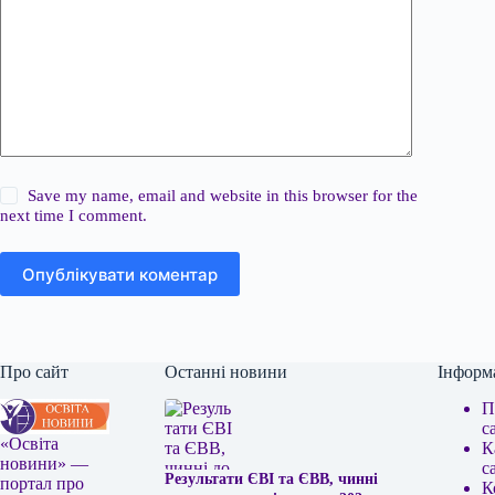
Save my name, email and website in this browser for the
next time I comment.
Опублікувати коментар
Про сайт
Останні новини
Інформ
П
с
«Освіта
К
новини» —
с
Результати ЄВІ та ЄВВ, чинні
портал про
К