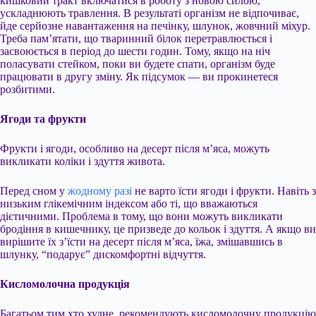
кишковий тракт включатися в роботу з новою силою,
ускладнюють травлення. В результаті організм не відпочиває,
йде серйозне навантаження на печінку, шлунок, жовчний міхур.
Треба пам’ятати, що тваринний білок перетравлюється і
засвоюється в період до шести годин. Тому, якщо на ніч
поласувати стейком, поки ви будете спати, організм буде
працювати в другу зміну. Як підсумок — ви прокинетеся
розбитими.
Ягоди та фрукти
Фрукти і ягоди, особливо на десерт після м’яса, можуть
викликати коліки і здуття живота.
Перед сном у
жодному разі
не варто їсти ягоди і фрукти. Навіть з
низьким глікемічним індексом або ті, що вважаються
дієтичними. Проблема в тому, що вони можуть викликати
бродіння в кишечнику, це призведе до кольок і здуття. А якщо ви
вирішите їх з’їсти на десерт після м’яса, їжа, змішавшись в
шлунку, “подарує” дискомфортні відчуття.
Кисломолочна продукція
Багатьом тим хто худне, рекомендують кисломолочну продукцію