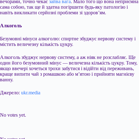
вечорами, точно чекає
зайва вага
. Мало того що вона неприємна
сама собою, так ще й здатна погіршити будь-яку патологію і
навіть викликати серйозні проблеми зі здоров’ям.
Алкоголь
Безумовні мінуси алкоголю: спиртне збуджує нервову систему і
містить величезну кількість цукру.
Алкоголь збуджує нервову систему, а аж ніяк не розслабляє. Ще
один його безумовний мінус — величезна кількість цукру. Тому,
якщо ввечері хочеться трохи забутися і відійти від переживань,
краще випити чай з ромашкою або м’ятою і прийняти магнієву
ванну.
Джерело:
ukr.media
Submit Rating
Rate this item:
No votes yet.
Submit Rating
Rate this item: