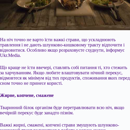
На ніч точно не варто їсти важкі страви, що ускладнюють
травлення і не дають шлунково-кишковому тракту відпочити і
відновитися. Особливо якщо розраховуєте схуднути, інформує
Ukr.Media.
Що краще не їсти ввечері, ставлять собі питання ті, хто стежить
за харчуванням. Якщо любите влаштовувати нічний перекус,
відмовтеся як мінімум від тих продуктів, споживання яких перед
сном точно не принесе користі.
Жирне, копчене, смажене
Тваринний білок організм буде перетравлювати всю ніч, якщо
вечірній перекус
буде занадто пізнім.
Важкі жирні, смажені, копчені страви змушують шлунково-