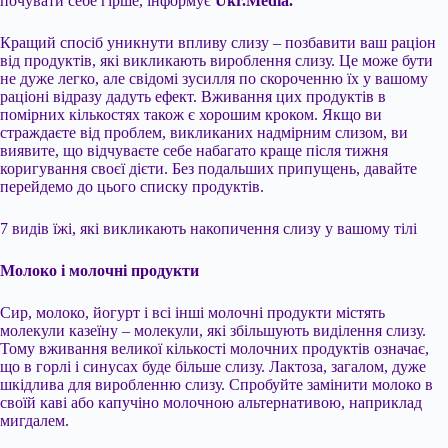
почувати себе гірше, інформує
Ukr.Media.
Кращий спосіб уникнути впливу слизу – позбавити ваш раціон
від продуктів, які викликають вироблення слизу. Це може бути
не дуже легко, але свідомі зусилля по скороченню їх у вашому
раціоні відразу дадуть ефект. Вживання цих продуктів в
помірних кількостях також є хорошим кроком. Якщо ви
страждаєте від проблем, викликаних надмірним слизом, ви
виявите, що відчуваєте себе набагато краще після тижня
коригування своєї дієти. Без подальших припущень, давайте
перейдемо до цього списку продуктів.
7 видів їжі, які викликають накопичення слизу у вашому тілі
Молоко і молочні продукти
Сир, молоко, йогурт і всі інші молочні продукти містять
молекули казеїну – молекули, які збільшують виділення слизу.
Тому вживання великої кількості молочних продуктів означає,
що в горлі і синусах буде більше слизу. Лактоза, загалом, дуже
шкідлива для виробленню слизу. Спробуйте замінити молоко в
своїй каві або капучіно молочною альтернативою, наприклад
мигдалем.