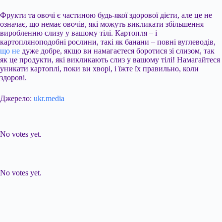
Фрукти та овочі є частиною будь-якої здорової дієти, але це не
означає, що немає овочів, які можуть викликати збільшення
виробленню слизу у вашому тілі. Картопля – і
картопляноподобні рослини, такі як банани – повні вуглеводів,
що не
дуже добре, якщо ви намагаєтеся боротися зі слизом, так
як це продукти, які викликають слиз у вашому тілі! Намагайтеся
уникати картоплі, поки ви хворі, і їжте їх правильно, коли
здорові.
Джерело:
ukr.media
Submit Rating
Rate this item:
No votes yet.
Submit Rating
Rate this item:
No votes yet.