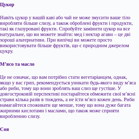
Цукор
Навіть цукор у вашій каві або чай не може змусити ваше тіло
виробляти більше слизу, а також оброблені фрукти і продукти,
такі як глазуровані фрукти. Спробуйте замінити цукор на все
натуральне, що ви можете знайти: мед і нектар агави – це дві
хороші альтернативи. При випічці ви можете просто
використовувати більше фруктів, що є природним джерелом
цукру.
М’ясо та масло
Це не означає, що вам потрібно стати вегетаріанцем, однак,
якщо у вас грип, рекомендується уникати будь-якого виду м’яса
або риби, тому що вони зроблять ваш слиз ще густіше. У
довгостроковій перспективі постарайтеся обмежити свої м’ясні
страви кілька разів в тиждень, а не їсти м’ясо кожен день. Риби
намагайтеся споживати ще менше, тому що вона дуже багата
жирними кислотами і маслами, що також може сприяти
виробленню слизу.
Соя