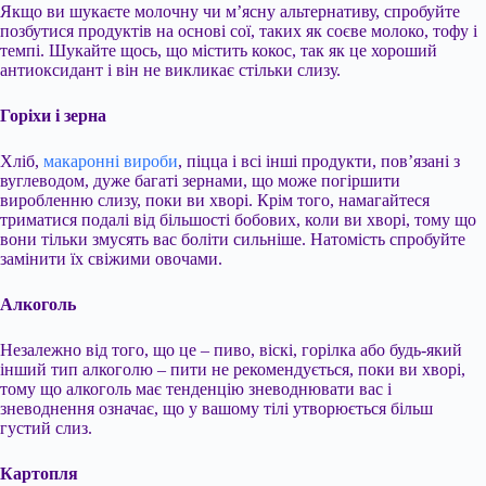
Якщо ви шукаєте молочну чи м’ясну альтернативу, спробуйте
позбутися продуктів на основі сої, таких як соєве молоко, тофу і
темпі. Шукайте щось, що містить кокос, так як це хороший
антиоксидант і він не викликає стільки слизу.
Горіхи і зерна
Хліб,
макаронні вироби
, піцца і всі інші продукти, пов’язані з
вуглеводом, дуже багаті зернами, що може погіршити
виробленню слизу, поки ви хворі. Крім того, намагайтеся
триматися подалі від більшості бобових, коли ви хворі, тому що
вони тільки змусять вас боліти сильніше. Натомість спробуйте
замінити їх свіжими овочами.
Алкоголь
Незалежно від того, що це – пиво, віскі, горілка або будь-який
інший тип алкоголю – пити не рекомендується, поки ви хворі,
тому що алкоголь має тенденцію зневоднювати вас і
зневоднення означає, що у вашому тілі утворюється більш
густий слиз.
Картопля