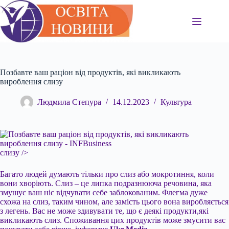
Перейти
до
вмісту
Позбавте ваш раціон від продуктів, які викликають
вироблення слизу
Людмила Степура
14.12.2023
Культура
слизу />
Багато людей думають тільки про слиз або мокротиння, коли
вони хворіють. Слиз – це липка подразнююча речовина, яка
змушує ваш ніс відчувати себе заблокованим. Флегма дуже
схожа на слиз, таким чином, але замість цього вона виробляється
з легень. Вас не може здивувати те, що є деякі продукти,які
викликають слиз. Споживання цих продуктів може змусити вас