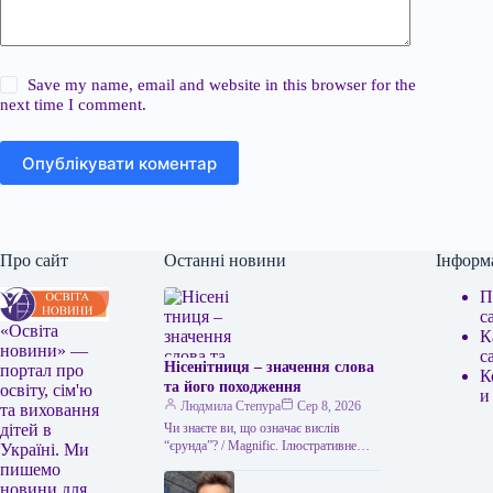
Save my name, email and website in this browser for the
next time I comment.
Опублікувати коментар
Про сайт
Останні новини
Інформ
П
с
«Освіта
К
новини» —
с
Нісенітниця – значення слова
портал про
К
та його походження
освіту, сім'ю
и
Людмила Степура
Сер 8, 2026
та виховання
Чи знаєте ви, що означає вислів
дітей в
“єрунда”? / Magnific. Ілюстративне
Україні. Ми
фото Часом історія виникнення слова
пишемо
виявляється цікавішою за його
новини для