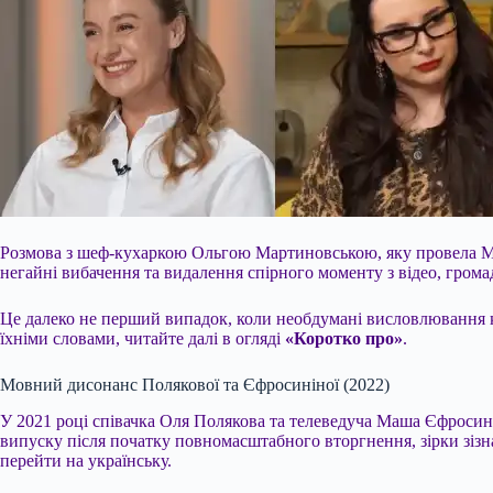
Розмова з шеф-кухаркою Ольгою Мартиновською, яку провела Ма
негайні вибачення та видалення спірного моменту з відео, гром
Це далеко не перший випадок, коли необдумані висловлювання кош
їхніми словами, читайте далі в огляді
«Коротко про»
.
Мовний дисонанс Полякової та Єфросиніної (2022)
У 2021 році співачка Оля Полякова та телеведуча Маша Єфросині
випуску після початку повномасштабного вторгнення, зірки зізн
перейти на українську.