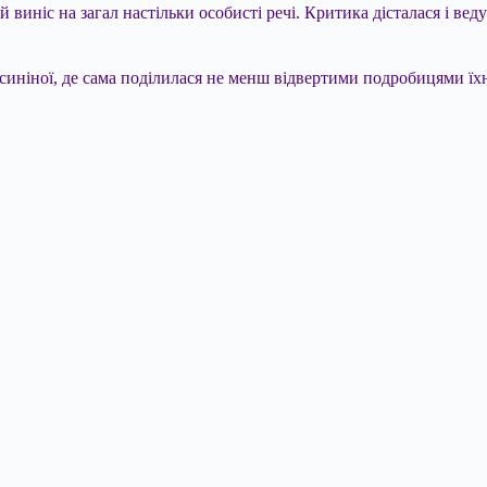
 виніс на загал настільки особисті речі. Критика дісталася і вед
осиніної, де сама поділилася не менш відвертими подробицями їх