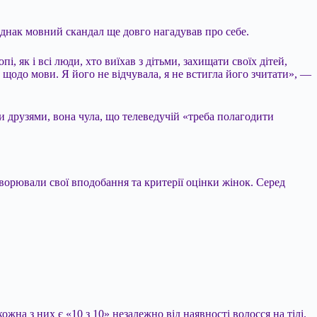
 Однак мовний скандал ще довго нагадував про себе.
і, як і всі люди, хто виїхав з дітьми, захищати своїх дітей,
щодо мови. Я його не відчувала, я не встигла його зчитати», —
и друзями, вона чула, що телеведучій «треба полагодити
орювали свої вподобання та критерії оцінки жінок. Серед
а з них є «10 з 10» незалежно від наявності волосся на тілі.