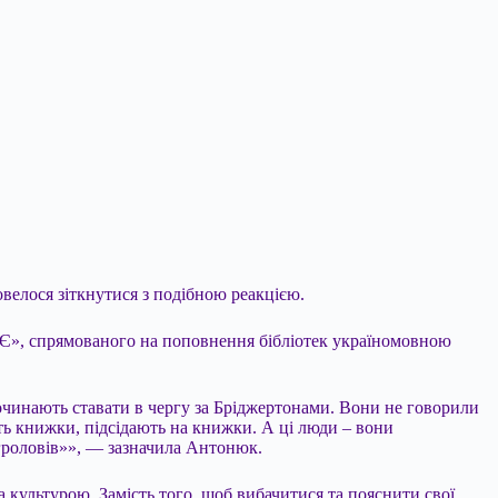
велося зіткнутися з подібною реакцією.
 Є», спрямованого на поповнення бібліотек україномовною
 починають ставати в чергу за Бріджертонами. Вони не говорили
ть книжки, підсідають на книжки. А ці люди – вони
игроловів»», — зазначила Антонюк.
а культурою. Замість того, щоб вибачитися та пояснити свої