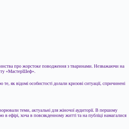
тинства про жорстоке поводження з тваринами. Незважаючи на
екту «МастерШеф».
те, як відомі особистості долали кризові ситуації,
спричинені
орювали теми, актуальні для жіночої аудиторії. В першому
 в ефірі, хоча в повсякденному житті та на публіці намагалися