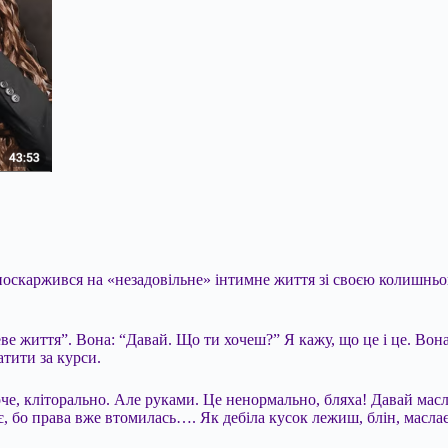
й поскаржився на «незадовільне» інтимне життя зі своєю колиш
 життя”. Вона: “Давай. Що ти хочеш?” Я кажу, що це і це. Вона м
атити за курси.
роче, кліторально. Але руками. Це ненормально, бляха! Давай мас
є, бо права вже втомилась…. Як дебіла кусок лежиш, блін, масла