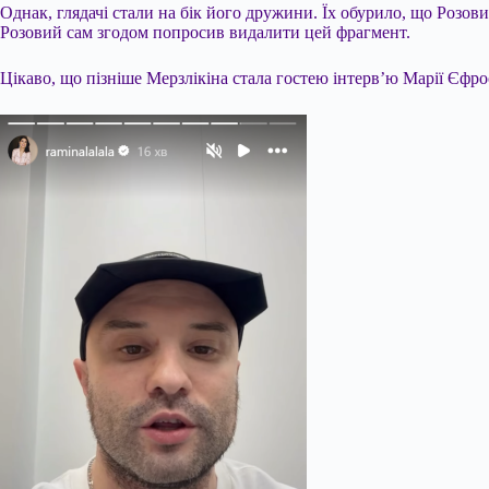
Однак, глядачі стали на бік його дружини. Їх обурило, що Розовий
Розовий сам згодом попросив видалити цей фрагмент.
Цікаво, що пізніше Мерзлікіна стала гостею інтерв’ю Марії Єфр