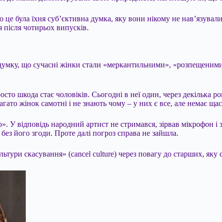
е була їхня суб’єктивна думка, яку вони нікому не нав’язували.
 після чотирьох випусків.
умку, що сучасні жінки стали «меркантильними», «розпещеними»
осто шкода стає чоловіків. Сьогодні в неї один, через декілька ро
то жінок самотні і не знають чому – у них є все, але немає щас
 відповідь народний артист не стримався, зірвав мікрофон і зал
ез його згоди. Проте далі погроз справа не зайшла.
ури скасування» (cancel culture) через повагу до старших, яку с