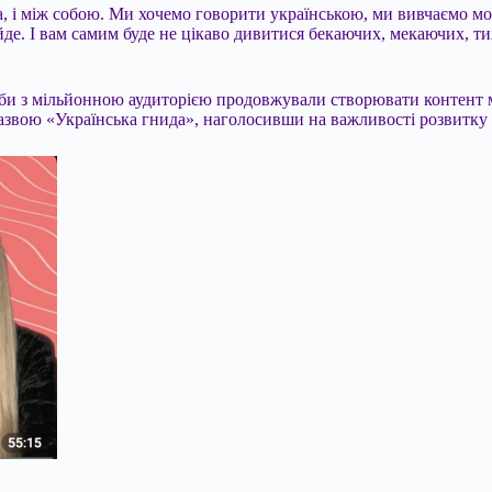
ма, і між собою. Ми хочемо говорити українською, ми вивчаємо мо
ийде. І вам самим буде не цікаво дивитися бекаючих, мекаючих, т
соби з мільйонною аудиторією продовжували створювати контент 
звою «Українська гнида», наголосивши на важливості розвитку 