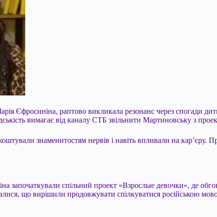
рія Єфросиніна, раптово викликала резонанс через спогади ди
адськість вимагає від каналу СТБ звільнити Мартиновську з про
тували знаменитостям нервів і навіть впливали на кар’єру. Про 
на започаткували спільний проект «Взрослые девочки», де обгов
алися, що вирішили продовжувати спілкуватися російською мовою