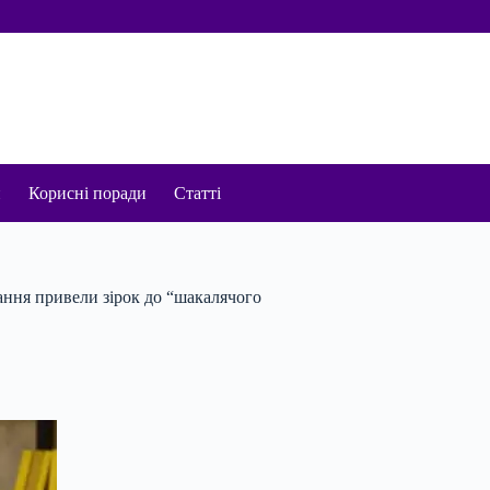
и
Корисні поради
Статті
вання привели зірок до “шакалячого