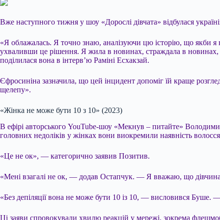
Вже наступного тижня у шоу «Дорослі дівчата» відбулася україні
«Я облажалась. Я точно знаю, аналізуючи цю історію, що якби я на т
ухваливши це рішення. Я жила в новинах, страждала в новинах, а
поділилася вона в інтерв’ю Раміні Есхакзай.
Єфросиніна зазначила, що цей інцидент допоміг їй краще розгле
щелепу».
«Жінка не може бути 10 з 10» (2023)
В ефірі авторського YouTube-шоу «Мекнув – питайте» Володимир
головних недоліків у жінках вони виокремили наявність волосся 
«Це не ок», — категорично заявив Позитив.
«Мені взагалі не ок, — додав Остапчук. — Я вважаю, що дівчина
«Без депіляції вона не може бути 10 із 10, — висловився Буше. —
Ці заяви спровокували хвилю реакцій у мережі, зокрема флешмоб,