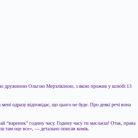
ньою дружиною Ольгою Мерзлікіною, з якою прожив у шлюбі 13
ені одразу відповідає, що цього не буде. Про деякі речі вона
лай “вареник” годину часу. Годину часу ти маслаєш! Отак, права
єш там оце все», — детально описав комік.