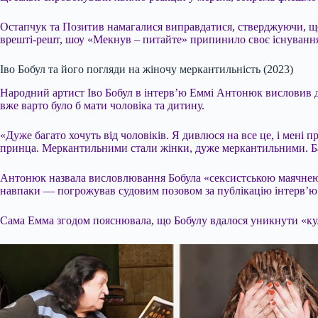
Остапчук та Позитив намагалися виправдатися, стверджуючи, що ц
врешті-решт, шоу «Мекнув – питайте» припинило своє існування
Іво Бобул та його погляди на жіночу меркантильність (2023)
Народний артист Іво Бобул в інтерв’ю Еммі Антонюк висловив д
вже варто було б мати чоловіка та дитину.
«Дуже багато хочуть від чоловіків. Я дивлюся на все це, і мені пр
принца. Меркантильними стали жінки, дуже меркантильними. Бага
Антонюк назвала висловлювання Бобула «сексистською маячнею». У
навпаки — погрожував судовим позовом за публікацію інтерв’ю б
Сама Емма згодом пояснювала, що Бобулу вдалося уникнути «культ