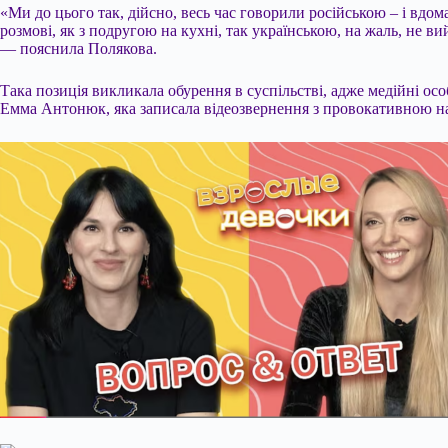
«Ми до цього так, дійсно, весь час говорили російською – і вдо
розмові, як з подругою на кухні, так українською, на жаль, не в
— пояснила Полякова.
Така позиція викликала обурення в суспільстві, адже медійні о
Емма Антонюк, яка записала відеозвернення з провокативною на