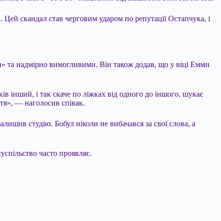
 Цей скандал став черговим ударом по репутації Остапчука, і
 та надмірно вимогливими. Він також додав, що у віці Емми
ків інший, і так скаче по ліжках від одного до іншого, шукає
тя», — наголосив співак.
ишив студію. Бобул ніколи не вибачався за свої слова, а
успільство часто проявляє.