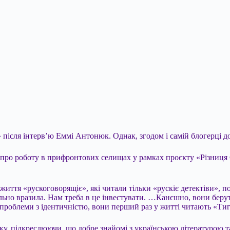
ісля інтерв’ю Еммі Антонюк. Однак, згодом і самій блогерці до
 про роботу в прифронтових селищах у рамках проєкту «Різниця
е життя «рускоговорящіє», які читали тільки «рускіє детектіви»,
ильно вразила. Нам треба в це інвестувати. …Канєшно, вони беру
и проблеми з ідентичністю, вони перший раз у житті читають «Т
рку, підкреслюючи, що добре знайомі з українською літературою т