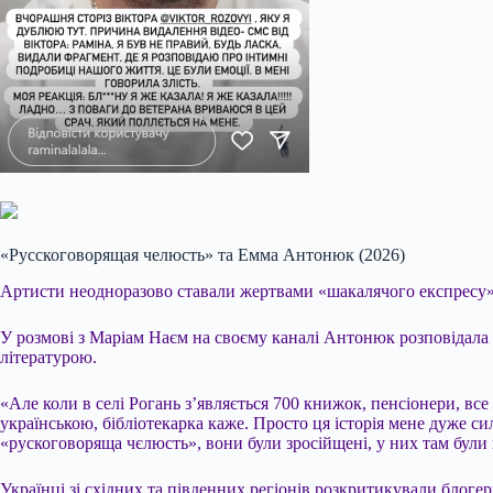
«Русскоговорящая челюсть» та Емма Антонюк (2026)
Артисти неодноразово ставали жертвами «шакалячого експресу» п
У розмові з Маріам Наєм на своєму каналі Антонюк розповідала
літературою.
«Але коли в селі Рогань з’являється 700 книжок, пенсіонери, вс
українською, бібліотекарка каже. Просто ця історія мене дуже с
«рускоговоряща чєлюсть», вони були зросійщені, у них там бул
Українці зі східних та південних регіонів розкритикували блоге