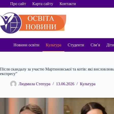
Перейти
Про сайт
Карта сайту
Контакти
до
вмісту
Новини освіти
Культура
Студенти
Сім’я
Діт
Після скандалу за участю Мартиновської та котів: які висловлю
експресу”
Людмила Степура
13.06.2026
Культура