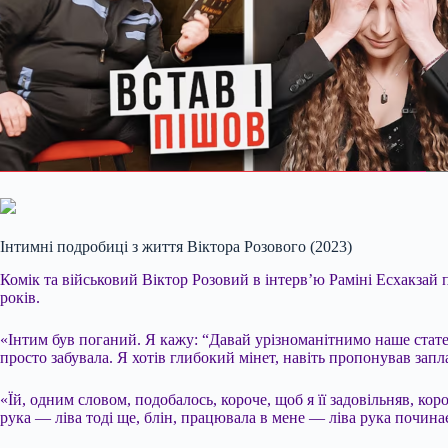
Інтимні подробиці з життя Віктора Розового (2023)
Комік та військовий Віктор Розовий в інтерв’ю Раміні Есхакза
років.
«Інтим був поганий. Я кажу: “Давай урізноманітнимо наше статеве
просто забувала. Я хотів глибокий мінет, навіть пропонував запл
«Їй, одним словом, подобалось, короче, щоб я її задовільняв, ко
рука — ліва тоді ще, блін, працювала в мене — ліва рука почина