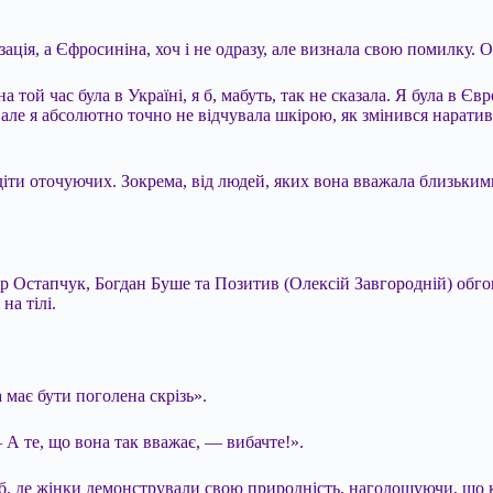
зація, а Єфросиніна, хоч і не одразу, але визнала свою помилку.
ой час була в Україні, я б, мабуть, так не сказала. Я була в Європ
ле я абсолютно точно не відчувала шкірою, як змінився наратив 
діти оточуючих. Зокрема, від людей, яких вона вважала близьким
 Остапчук, Богдан Буше та Позитив (Олексій Завгородній) обгов
на тілі.
 має бути поголена скрізь».
 А те, що вона так вважає, — вибачте!».
 де жінки демонстрували свою природність, наголошуючи, що кожн