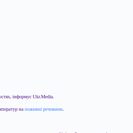
остях, інформує Ukr.Media.
емператур на
поживні речовини
.