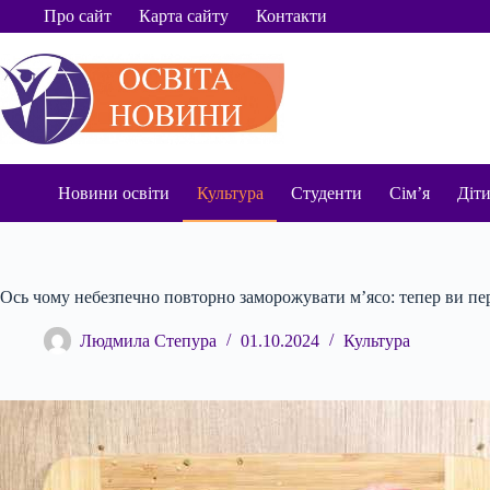
Перейти
Про сайт
Карта сайту
Контакти
до
вмісту
Новини освіти
Культура
Студенти
Сім’я
Діт
Ось чому небезпечно повторно заморожувати м’ясо: тепер ви пе
Людмила Степура
01.10.2024
Культура