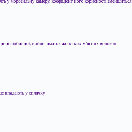
лять у морозильну камеру, коефіцієнт його корисності зменшиться
карної відбивної, вийде шматок жорстких м’ясних волокон.
ше впадають у сплячку.