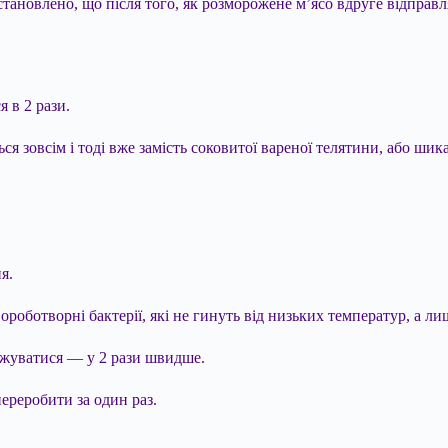
встановлено, що після того, як розморожене м’ясо вдруге відправ
 в 2 рази.
ся зовсім і тоді вже замість соковитої вареної телятини, або ши
я.
оботворні бактерії, які не гинуть від низьких температур, а ли
ожуватися — у 2 рази швидше.
переробити за один раз.