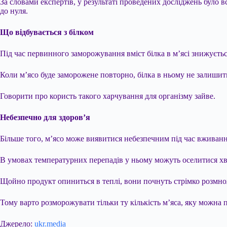
За словами експертів, у результаті проведених досліджень було 
до нуля.
Що відбувається з білком
Під час первинного заморожування вміст білка в м’ясі знижується
Коли м’ясо буде заморожене повторно, білка в ньому не залишить
Говорити про користь такого харчування для організму зайве.
Небезпечно для здоров’я
Більше того, м’ясо може виявитися небезпечним під час вживанн
В умовах температурних перепадів у ньому можуть оселитися хвор
Щойно продукт опиниться в теплі, вони почнуть стрімко розмн
Тому варто розморожувати тільки ту кількість м’яса, яку можна 
Джерело:
ukr.media