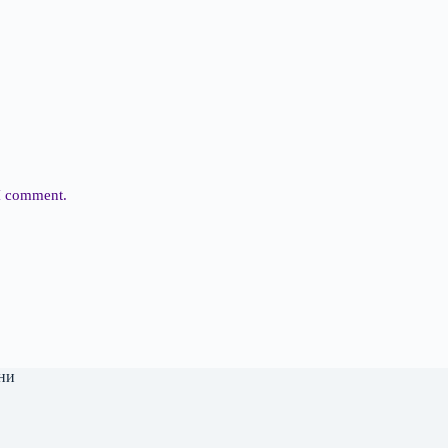
 I comment.
ни