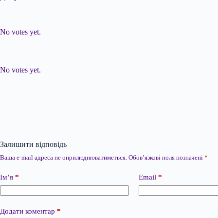
Submit Rating
Rate this item:
No votes yet.
Submit Rating
Rate this item:
No votes yet.
Залишити відповідь
Ваша e-mail адреса не оприлюднюватиметься.
Обов’язкові поля позначені
*
Ім’я
*
Email
*
Додати коментар
*