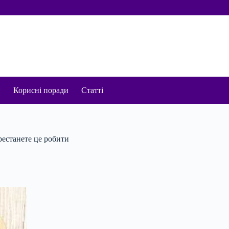
и
Корисні поради
Статті
рестанете це робити