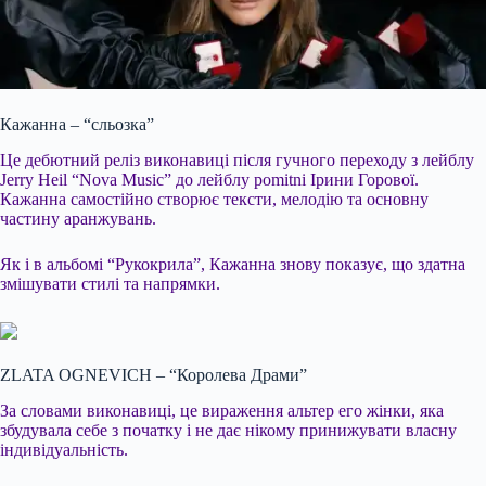
Кажанна – “сльозка”
Це дебютний реліз виконавиці після гучного переходу з лейблу
Jerry Heil “Nova Music” до лейблу pomitni Ірини Горової.
Кажанна самостійно створює тексти, мелодію та основну
частину аранжувань.
Як і в альбомі “Рукокрила”, Кажанна знову показує, що здатна
змішувати стилі та напрямки.
ZLATA OGNEVICH – “Королева Драми”
За словами виконавиці, це вираження альтер его жінки, яка
збудувала себе з початку і не дає нікому принижувати власну
індивідуальність.