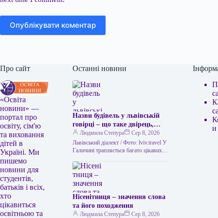
Опублікувати коментар
Про сайт
Останні новини
Інформ
П
с
«Освіта
К
новини» —
с
Назви будівель у львівській
портал про
К
говірці – що таке двірець,
освіту, сім'ю
и
креденс, кнайпа
Людмила Степура
Сер 8, 2026
та виховання
Львівський діалект / Фото: lviv.travel У
дітей в
Галичині трапляється багато цікавих
Україні. Ми
висловів. Деякі можуть спантеличити
пишемо
навіть досвідченого мандрівника. Тож
новини для
не дивно,…
студентів,
батьків і всіх,
хто
Нісенітниця – значення слова
цікавиться
та його походження
освітньою та
Людмила Степура
Сер 8, 2026