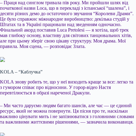
– Праця над синглом тривала пів року. Ми пройшли шлях від
початкової назви Loca, що в перекладі з іспанської “шалена”, і
десяти різних демо до остаточного звучання “Королеви Драми”.
Це було справжнє міжнародне виробництво: декілька студій у
Штатах та в Україні працювали над зведенням одночасно.
Фінальний акорд поставив
Luca Pretolesi — я хотіла, щоб трек
мав глибоку основу, властиву для світових танцювальних хітів,
але при цьому зберіг свою цікаву структуру. Моя драма. Мої
правила. Моя сцена, — розповідає Злата.
KOLA – “Каблучка”
KOLA знову робить те, що у неї виходить краще за все: легко та
з гумором співає про відносини. У горор-відео Настя
перевтілюється в образі нареченої Дракули.
– Ми часто даруємо людям багато шансів, але час — це єдиний
ресурс, який не можна повернути. Ця пісня про те, наскільки
важливо цінувати мить і не запізнюватися з головними словами
та важливими життєвими рішеннями, — зазначила виконавиця.