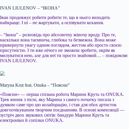
IVAN LIULENOV – “ІКОНА”
Іван продовжує робити робити те, що в нього виходить
найкраще. І ні – не жартувати, а оспівувати кохання.
– “Ікона” – розповідь про абсолютну жіночу вроду. Про те,
наскільки вона таємнича, глибока та безмежна. Вона може
привернути увагу одним поглядом, жестом або просто своєю
присутністю. І ти вже нічого не зможеш зробити, окрім як
милуватися нею, але для неї ти просто знайомий… – повідомляє
IVAN LIULENOV.
Maryna Krut feat. Onuka – “Поясни”
«Поясни» — перша спільна робота Марини Круть та ONUKA.
Трек виник з пісні, яку Марина з самого початку писала з
думкою саме про цю колаборацію, і став для обох артисток
довгоочікуваним творчим поєднанням. В основі композиції —
зустріч двох звукових світів: бандури Марини Круть та
електроніки й сопілки ONUKA.