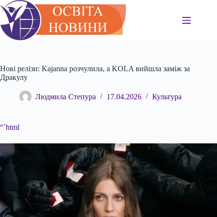
Перейти
до
вмісту
Нові релізи: Kajanna розчулила, а KOLA вийшла заміж за
Дракулу
Людмила Степура
17.04.2026
Культура
“`html