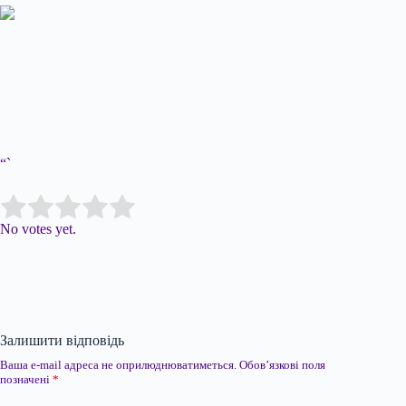
“`
Submit Rating
Rate this item:
No votes yet.
Залишити відповідь
Ваша e-mail адреса не оприлюднюватиметься.
Обов’язкові поля
позначені
*