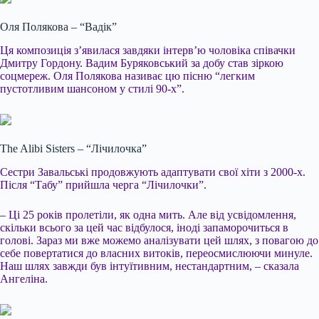
Оля Полякова – “Вадік”
Ця композиція з’явилася завдяки інтерв’ю чоловіка співачки
Дмитру Гордону. Вадим Буряковський за добу став зіркою
соцмереж. Оля Полякова називає цю пісню “легким
пустотливим шансоном у стилі 90-х”.
The Alibi Sisters – “Лічилочка”
Сестри Завальські продовжують адаптувати свої хіти з 2000-х.
Після “Табу” прийшла черга “Лічилочки”.
– Ці 25 років пролетіли, як одна мить. Але від усвідомлення,
скільки всього за цей час відбулося, іноді запаморочиться в
голові. Зараз ми вже можемо аналізувати цей шлях, з повагою до
себе повертатися до власних витоків, переосмислюючи минуле.
Наш шлях завжди був інтуїтивним, нестандартним, – сказала
Ангеліна.