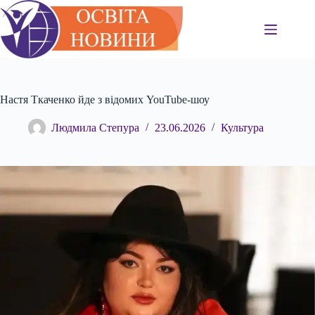
Перейти
до
вмісту
Настя Ткаченко йде з відомих YouTube-шоу
Людмила Степура
23.06.2026
Культура