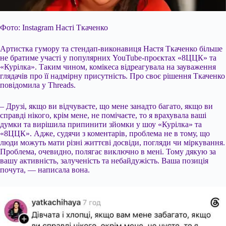
Фото: Instagram Насті Ткаченко
Артистка гумору та стендап-виконавиця Настя Ткаченко більше
не братиме участі у популярних YouTube-проєктах «8ЦЦК» та
«Курілка». Таким чином, комікеса відреагувала на зауваження
глядачів про її надмірну присутність. Про своє рішення Ткаченко
повідомила у Threads.
– Друзі, якщо ви відчуваєте, що мене занадто багато, якщо ви
справді нікого, крім мене, не помічаєте, то я врахувала ваші
думки та вирішила припинити зйомки у шоу «Курілка» та
«8ЦЦК». Адже, судячи з
коментарів, проблема не в тому, що
люди можуть мати різні життєві досвіди, погляди чи міркування.
Проблема, очевидно, полягає виключно в мені. Тому дякую за
вашу активність, залученість та небайдужість. Ваша позиція
почута, — написала вона.