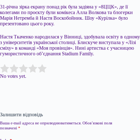
31-річна зірка екрану понад рік була задіяна у «8ЦЦК», де її
колегами по проєкту були комікеса Алла Волкова та блогерки
Марія Нетремба й Настя Воскобойник. Шоу «Курілка» було
презентовано цього року.
Настя Ткаченко народилася у Вінниці, здобувала освіту в одному
з університетів української столиці. Блискуче виступала у «Лізі
сміху» в команді «Моя провінція». Нині артистка є учасницею
гумористичного об’єднання Stadium Family.
Submit Rating
Rate this item:
No votes yet.
Залишити відповідь
Ваша e-mail адреса не оприлюднюватиметься.
Обов’язкові поля
позначені
*