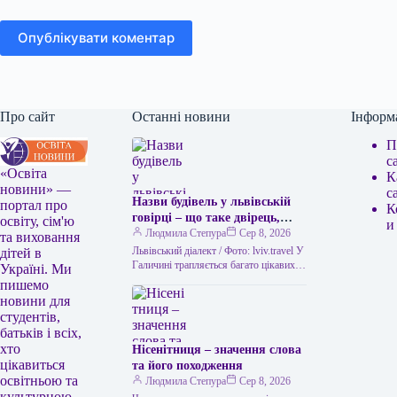
Опублікувати коментар
Про сайт
Останні новини
Інформ
П
с
«Освіта
К
новини» —
с
Назви будівель у львівській
портал про
К
говірці – що таке двірець,
освіту, сім'ю
и
креденс, кнайпа
Людмила Степура
Сер 8, 2026
та виховання
Львівський діалект / Фото: lviv.travel У
дітей в
Галичині трапляється багато цікавих
Україні. Ми
висловів. Деякі можуть спантеличити
пишемо
навіть досвідченого мандрівника. Тож
новини для
не дивно,…
студентів,
батьків і всіх,
хто
Нісенітниця – значення слова
цікавиться
та його походження
освітньою та
Людмила Степура
Сер 8, 2026
культурною