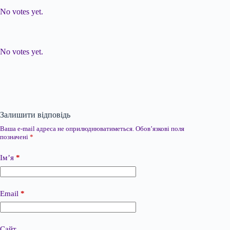
No votes yet.
Submit Rating
Rate this item:
No votes yet.
Залишити відповідь
Ваша e-mail адреса не оприлюднюватиметься.
Обов’язкові поля
позначені
*
Ім’я
*
Email
*
Сайт