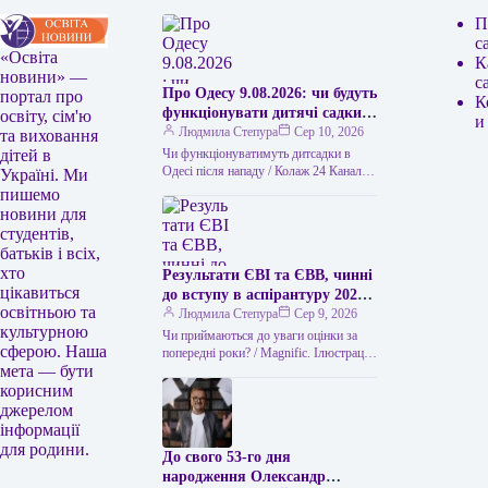
П
с
«Освіта
К
новини» —
с
Про Одесу 9.08.2026: чи будуть
портал про
К
функціонувати дитячі садки
освіту, сім'ю
и
без електрики та
Людмила Степура
Сер 10, 2026
та виховання
водопостачання
Чи функціонуватимуть дитсадки в
дітей в
Одесі після нападу / Колаж 24 Каналу
Україні. Ми
(ілюстративний) Через масштабний
пишемо
напад Росії на Одесу, що стався…
новини для
студентів,
батьків і всіх,
хто
Результати ЄВІ та ЄВВ, чинні
цікавиться
до вступу в аспірантуру 2026
освітньою та
року
Людмила Степура
Сер 9, 2026
культурною
Чи приймаються до уваги оцінки за
сферою. Наша
попередні роки? / Magnific. Ілюстрація
мета — бути
Одне з найчастіших питань абітурієнтів
до аспірантури – чи…
корисним
джерелом
інформації
для родини.
До свого 53-го дня
народження Олександр