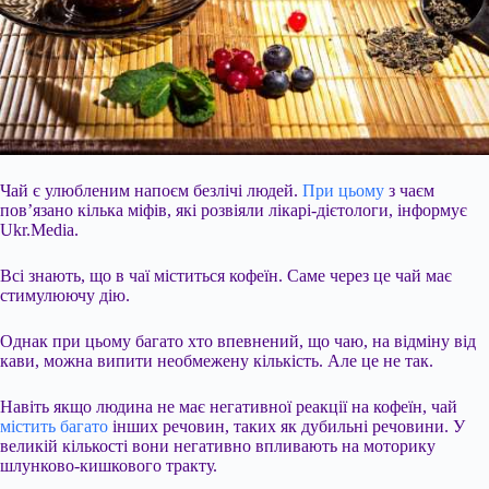
Чай є улюбленим напоєм безлічі людей.
При цьому
з чаєм
пов’язано кілька міфів, які розвіяли лікарі-дієтологи, інформує
Ukr.Media.
Всі знають, що в чаї міститься кофеїн. Саме через це чай має
стимулюючу дію.
Однак при цьому багато хто впевнений, що чаю, на відміну від
кави, можна випити необмежену кількість. Але це не так.
Навіть якщо людина не має негативної реакції на кофеїн, чай
містить багато
інших речовин, таких як дубильні речовини. У
великій кількості вони негативно впливають на
моторику
шлунково-кишкового тракту.