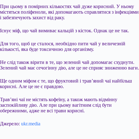
При цьому в помірних кількостях чай дуже корисний. У ньому
містяться поліфеноли, які допомагають справлятися з інфекціями
і забезпечують захист від раку.
Існує міф, що чай вимиває кальцій з кісток. Однак це не так.
Для того, щоб це сталося, необхідно пити чай у величезній
кількості, яка буде токсичною для організму.
Не слід також вірити в те, що зелений чай допомагає схуднути.
Зелений чай має сечогінну дію, але це не сприяє зниженню ваги.
Ще одним міфом є те, що фруктовий і трав’яний чаї найбільш
корисні. Але це не є правдою.
Трав’яні чаї не містять кофеїну, а також мають відмінну
заспокійливу дію. Але при цьому вагітним слід бути
обережними, адже не всі трави корисні.
Джерело:
ukr.media
Submit Rating
Rate this item: