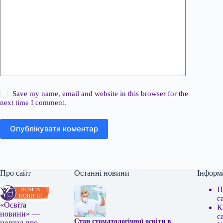
Save my name, email and website in this browser for the
next time I comment.
Опублікувати коментар
Про сайт
Останні новини
Інформ
П
с
«Освіта
К
новини» —
с
Стан стоматологічної освіти в
портал про