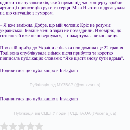
одного з шанувальників, який прямо під час концерту зробив
артистці пропозицію руки та серця. Міка Ньютон відреагувала
на цю ситуацію з гумором.
– Я вже заміжня. Добре, що мій чоловік Кріс не розуміє
української. Інакше мені б зараз не позаздрили. Ймовірно, до
готелю я б вже не повернулася, – пожартувала виконавиця.
Про свій приїзд до України співачка повідомила ще 22 травня.
Тоді вона опублікувала знімок після прибуття та коротко
підписала публікацію словами: “Яке щастя знову бути вдома”.
Подивитися цю публікацію в Instagram
Публікація від МУЗВАР (@muzvar.ua)
Подивитися цю публікацію в Instagram
Публікація від СЦЕНУ подій | СЦЕНА.UA (@scena_ua)
Submit Rating
Rate this item: