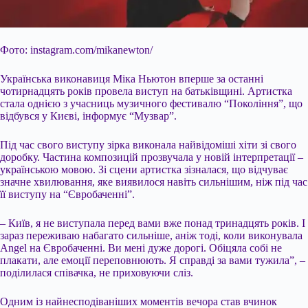
Фото: instagram.com/mikanewton/
Українська виконавиця Міка Ньютон вперше за останні
чотирнадцять років провела виступ на батьківщині. Артистка
стала однією з учасниць музичного фестивалю “Покоління”, що
відбувся у Києві, інформує “Музвар”.
Під час свого виступу зірка виконала найвідоміші хіти зі свого
доробку. Частина композицій прозвучала у новій інтерпретації –
українською мовою. Зі сцени артистка зізналася, що відчуває
значне хвилювання, яке виявилося навіть сильнішим, ніж під час
її виступу
на “Євробаченні”.
– Київ, я не виступала перед вами вже понад тринадцять років. І
зараз переживаю набагато сильніше, аніж тоді, коли виконувала
Angel на Євробаченні. Ви мені дуже дорогі. Обіцяла собі не
плакати, але емоції переповнюють. Я справді за вами тужила”, –
поділилася співачка, не приховуючи сліз.
Одним із найнесподіваніших моментів вечора став вчинок