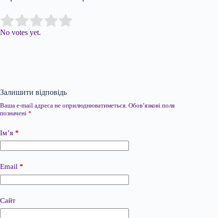
Submit Rating
Rate this item:
No votes yet.
Залишити відповідь
Ваша e-mail адреса не оприлюднюватиметься.
Обов’язкові поля
позначені
*
Ім’я
*
Email
*
Сайт