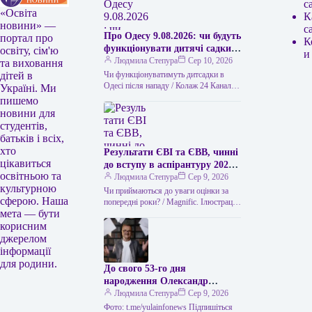
с
«Освіта
К
новини» —
с
Про Одесу 9.08.2026: чи будуть
портал про
К
функціонувати дитячі садки
освіту, сім'ю
и
без електрики та
Людмила Степура
Сер 10, 2026
та виховання
водопостачання
Чи функціонуватимуть дитсадки в
дітей в
Одесі після нападу / Колаж 24 Каналу
Україні. Ми
(ілюстративний) Через масштабний
пишемо
напад Росії на Одесу, що стався…
новини для
студентів,
батьків і всіх,
хто
Результати ЄВІ та ЄВВ, чинні
цікавиться
до вступу в аспірантуру 2026
освітньою та
року
Людмила Степура
Сер 9, 2026
культурною
Чи приймаються до уваги оцінки за
сферою. Наша
попередні роки? / Magnific. Ілюстрація
мета — бути
Одне з найчастіших питань абітурієнтів
до аспірантури – чи…
корисним
джерелом
інформації
для родини.
До свого 53-го дня
народження Олександр
Пономарьов повідомив, що
Людмила Степура
Сер 9, 2026
створив пригодницьку книгу.
Фото: t.me/yulainfonews Підпишіться