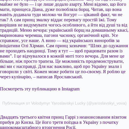
майже не було — і це лише додало азарту. Мені відомо, що його
мати, принцеса Діана, дуже полюбляла борщ. Читав, що вона
навіть додавала туди молоко чи йогурт — цікавий факт, чи не
так? А сам принц змалку віддає перевагу простій їжі. Тому
вирішив не видумувати чогось особливого, а йти від душі та від
традицій. Меню вечора: український борщ на домашньому квасі,
маринована черемша, пагони часнику, органічний кріп. Усе
справжнє, усе наше. А вино — від українських виноробів за
ініціативи Олі Хірман. Сам принц зазначив: “Шлях до одужання
не проходять наодинці. Тому я тут — щоб працювати разом із
вами”. І це відчувалося в кожній миті того вечора. Для мене це
більше, ніж просто трапеза. Це можливість продемонструвати,
які ми є насправді. Для нас важливо, щоб про Україну знали і
говорили у світі. Кожен може робити це по-своєму. Я роблю це
через кулінарію, – написав Ярославський.
Посмотреть эту публикацию в Instagram
Публикация от Volodymyr Yaroslavskyi Lucky (@yaroslavskyi_vova)
Двадцять третього квітня принц Гаррі з неанонсованим візитом
прибув до Києва. Це його третя поїздка в Україну з початку
широкомасштабного вторгнення Росії.