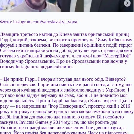
Фото: instagram.com/yaroslavskyi_vova
Двадцять третього квітня до Києва завітав британський принц
Гаррі, котрий, зокрема, виголосив промову на 18-му Київському
форумі з питань безпеки. По завершенні офіційних подій герцог
Сассекський відправився на добродійну вечерю, страви для якої
готував український шеф-кухар та член журі шоу “МастерШеф”
Володимир Ярославський. Про це Ярославський повідомив у
своєму Instagram та додав світлини.
– Це принц Гаррі. І вчора я готував для нього обід. Відверто
?
Сильно нервував. І причина навіть не в ранзі гостя, а в тому, що
через свої кулінарні шедеври я знайомлю людину з Україною. І
тут або вона відчує державу на смак, або ні. І це повністю моя
відповідальність. Принц Гаррі навідався до Києва втретє. Цього
разу — на запрошення “Ігор Нескорених”, проєкту, який з 2016
року підтримує наших ветеранів і військовослужбовців на шляху
реабілітації за допомогою адаптивного спорту. Він особисто
заснував Invictus Games у 2014-му, і те, що він робить для
України, це справді має велике значення. І не для показухи, а
щиро. Його приїзд був непередбачуваним. Часу на підготовку