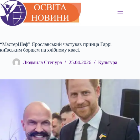
Перейти
до
вмісту
“МастерШеф” Ярославський частував принца Гаррі
київським борщем на хлібному квасі.
Людмила Степура
25.04.2026
Культура