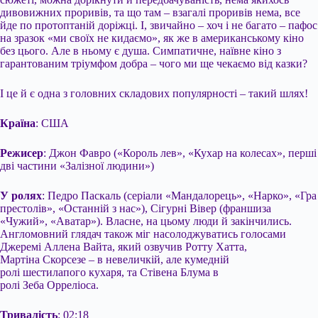
дивовижних проривів, та що там – взагалі проривів нема, все
йде по протоптаній доріжці. І, звичайно – хоч і не багато – пафос
на зразок «ми своїх не кидаємо», як же в американському кіно
без цього. Але в ньому є душа. Симпатичне, наївне кіно з
гарантованим тріумфом добра – чого ми ще чекаємо від казки?
І це й є одна з головних складових популярності – такий шлях!
Країна
: США
Режисер
: Джон Фавро («Король лев», «Кухар на колесах», перші
дві частини «Залізної людини»)
У ролях
: Педро Паскаль (серіали «Мандалорець», «Нарко», «Гра
престолів», «Останній з нас»), Сігурні Вівер (франшиза
«Чужий», «Аватар»). Власне, на цьому люди й закінчились.
Англомовний глядач також міг насолоджуватись голосами
Джеремі Аллена Вайта, який озвучив Ротту Хатта,
Мартіна Скорсезе – в невеличкій, але кумедній
ролі шестилапого кухаря, та Стівена Блума в
ролі Зеба Орреліоса.
Тривалість
: 02:18