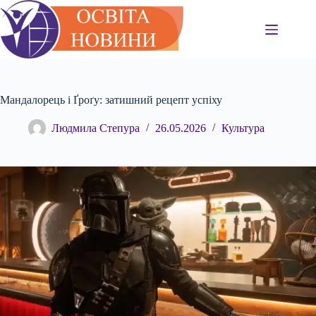
Перейти
до
вмісту
Мандалорець і Ґроґу: затишний рецепт успіху
Людмила Степура
26.05.2026
Культура