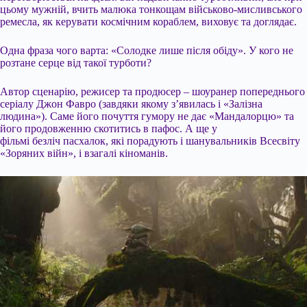
цьому мужній, вчить малюка тонкощам військово-мисливського
ремесла, як керувати космічним кораблем, виховує та доглядає.
Одна фраза чого варта: «Солодке лише після обіду». У кого не
розтане серце від такої турботи?
Автор сценарію, режисер та продюсер – шоуранер попереднього
серіалу Джон Фавро (завдяки якому з’явилась і «Залізна
людина»). Саме його почуття гумору не дає «Мандалорцю» та
його продовженню скотитись в пафос. А ще у
фільмі безліч пасхалок, які порадують і шанувальників Всесвіту
«Зоряних війн», і взагалі кіноманів.