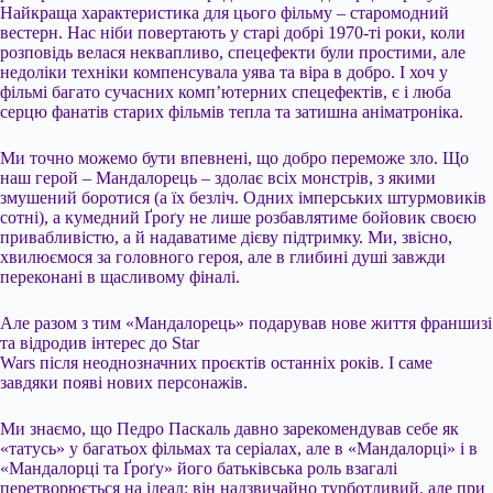
Найкраща характеристика для цього фільму – старомодний
вестерн. Нас ніби повертають у старі добрі 1970-ті роки, коли
розповідь велася неквапливо, спецефекти були простими, але
недоліки техніки компенсувала уява та віра в добро. І хоч у
фільмі багато сучасних комп’ютерних спецефектів, є і люба
серцю фанатів старих фільмів тепла та затишна аніматроніка.
Ми точно можемо бути впевнені, що добро переможе зло. Що
наш герой – Мандалорець – здолає всіх монстрів, з якими
змушений боротися (а їх безліч. Одних імперських штурмовиків
сотні), а кумедний Ґроґу не лише розбавлятиме бойовик своєю
привабливістю, а й надаватиме дієву підтримку. Ми, звісно,
хвилюємося за головного героя, але в глибині душі завжди
переконані в щасливому фіналі.
Але разом з тим «Мандалорець» подарував нове життя франшизі
та відродив інтерес до Star
Wars після неоднозначних проєктів останніх років. І саме
завдяки появі нових персонажів.
Ми знаємо, що Педро Паскаль давно зарекомендував себе як
«татусь» у багатьох фільмах та серіалах, але в «Мандалорці» і в
«Мандалорці та Ґроґу» його батьківська роль взагалі
перетворюється на ідеал: він надзвичайно турботливий, але при