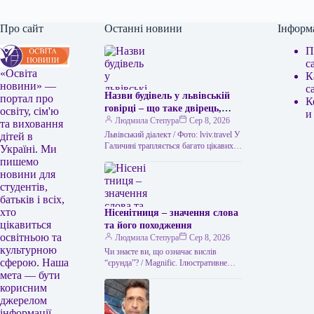
Про сайт
Останні новини
Інформ
П
с
«Освіта
К
новини» —
с
Назви будівель у львівській
портал про
К
говірці – що таке двірець,
освіту, сім'ю
и
креденс, кнайпа
Людмила Степура
Сер 8, 2026
та виховання
Львівський діалект / Фото: lviv.travel У
дітей в
Галичині трапляється багато цікавих
Україні. Ми
висловів. Деякі можуть спантеличити
пишемо
навіть досвідченого мандрівника. Тож
новини для
не дивно,…
студентів,
батьків і всіх,
хто
Нісенітниця – значення слова
цікавиться
та його походження
освітньою та
Людмила Степура
Сер 8, 2026
культурною
Чи знаєте ви, що означає вислів
сферою. Наша
“єрунда”? / Magnific. Ілюстративне
мета — бути
фото Часом історія виникнення слова
виявляється цікавішою за його
корисним
пряме…
джерелом
інформації