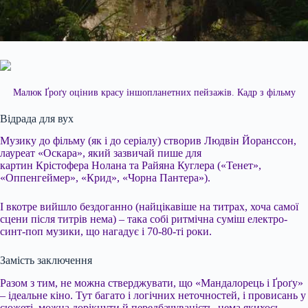
Малюк Ґроґу оцінив красу іншопланетних пейзажів. Кадр з фільму
Відрада для вух
Музику до фільму (як і до серіалу) створив Людвін Йоранссон,
лауреат «Оскара», який зазвичай пише для
картин Крістофера Нолана та Райяна Куглера («Тенет»,
«Оппенгеймер», «Крид», «Чорна Пантера»).
І вкотре вийшло бездоганно (найцікавіше на титрах, хоча самої
сцени після титрів нема) – така собі ритмічна суміш електро-
синт-поп музики, що нагадує і 70-80-ті роки.
Замість заключення
Разом з тим, не можна стверджувати, що «Мандалорець і Ґроґу»
– ідеальне кіно. Тут багато і логічних неточностей, і провисань у
сюжеті, можна дорікнути й передбачуваність, нема якихось