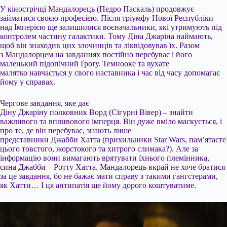
У кінострічці Мандалорець (Педро Паскаль) продовжує
займатися своєю професією. Після тріумфу Нової Республіки
над Імперією ще залишилися воєначальники, які утримують під
контролем частину галактики. Тому Діна Джаріна наймають,
щоб він знаходив цих злочинців та ліквідовував їх. Разом
з Мандалорцем на завданнях постійно перебуває і його
маленький підопічний Ґроґу. Темнооке та вухате
малятко навчається у свого наставника і час від часу допомагає
йому у справах.
Чергове завдання, яке дає
Діну Джаріну полковник Ворд (Сігурні Вівер) – знайти
важливого та впливового імперця. Він дуже вміло маскується, і
про те, де він перебуває, знають лише
представники Джабби Хатта (прихильники Star Wars, пам’ятаєте
цього товстого, жорстокого та хитрого слимака?). Але за
інформацію вони вимагають врятувати їхнього племінника,
сина Джабби – Ротту Хатта. Мандалорець вкрай не хоче братися
за це завдання, бо не бажає мати справу з такими гангстерами,
як Хатти… І ця антипатія ще йому дорого коштуватиме.