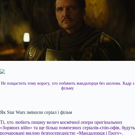
Не пощастить тому ворогу, хто побачить мандалорця без шолома. Кадр з
фільму
Як Star Wars змінили серіал і фільм
Ті, хто любить пишну велич космічної опери оригінальних
«Зоряних війн» та ще більш помпезних серіалів-спін-офів, будуть
розчаровані милою безпосередністю «Мандалорця і Ґроґу».