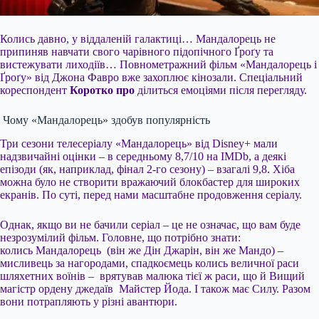
Колись давно, у віддаленій галактиці… Мандалорець не
припиняв навчати свого чарівного підопічного Ґроґу та
вистежувати лиходіїв… Повнометражний фільм «Мандалорець і
Ґроґу» від Джона Фавро вже захоплює кінозали. Спеціальний
кореспондент
Коротко про
ділиться емоціями після перегляду.
Чому «Мандалорець» здобув популярність
Три сезони телесеріалу «Мандалорець» від Disney+ мали
надзвичайні оцінки – в середньому 8,7/10 на IMDb, а деякі
епізоди (як, наприклад, фінал 2-го сезону) – взагалі 9,8. Хіба
можна було не створити вражаючий блокбастер для широких
екранів. По суті, перед нами масштабне продовження серіалу.
Однак, якщо ви не бачили серіал – це не означає, що вам буде
незрозумілий фільм. Головне, що потрібно знати:
колись Мандалорець (він же Дін Джарін, він же Мандо) –
мисливець за нагородами, спадкоємець колись величної раси
шляхетних воїнів – врятував малюка тієї ж раси, що й Вищий
магістр ордену джедаїв Майстер Йода. І також має Силу. Разом
вони потрапляють у різні авантюри.