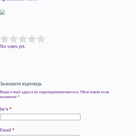
Submit Rating
Rate this item:
No votes yet.
Залишити відповідь
Ваша e-mail адреса не оприлюднюватиметься.
Обов’язкові поля
позначені
*
Ім’я
*
Email
*