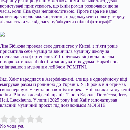
16-річну різницю у віці між закоханими. Більше того, деякі
користувачі припускають, що їхній роман розпочався ще за
часів, коли Ліза була неповнолітньою. Проте пара не надає
коментарів щодо вікової різниці, продовжуючи спільну творчу
діяльність та час від часу публікуючи спільні фотографії.
Ліза Бібікова провела своє дитинство у Києві, з п’яти років
присвятила себе музиці та закінчила музичну школу за
спеціальністю фортепіано. У 15-річному віці вона почала
створювати власні пісні та записувати їх удома. Наразі вона
співпрацює з музичним лейблом POMITNI.
Інді Хайт народився в Азербайджані, але ще в однорічному віці
емігрував разом із родиною до України. У 18 років він отримав
свою першу камеру та почав знімати рекламні ролики та музичні
кліпи. Він мав досвід співпраці з Тіною Кароль, Dorofeeva, Jerry
Heil, Latexfauna. У липні 2025 року Інді Хайт започаткував
власний музичний проєкт під псевдонімом MOISHE.
Submit Rating
Rate this item:
No votes yet.