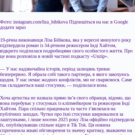
Фото: instagram.com/liza_bibikova Підпишіться на нас в Google
додати зараз
19-річна виконавиця Ліза Бібікова, яка у вересні минулого року
підтвердила роман із 34-річним режисером Інді Хайтом,
відкрито поділилася подробицями свого особистого життя. Про
це вона розповіла в новій частині подкасту «Unzip».
— У нас надзвичайна історія, період залицянь триває
безперервно. Я обрала собі такого партнера, в якого закохуюсь
щодня. У нас немає жодних конфліктів, ми не сваряємося. Саме
так складаються наші
стосунки, — поділилася вона.
Хоча артистка не назвала прямо ім’я свого обранця, відомо, що
вона перебуває у стосунках із кліпмейкером та режисером Інді
Хайтом. Пара спільно працювала та часто з’являлася на
публічних заходах. Чутки про їхні стосунки ширювалися за
лаштунками, і лише восени 2025 року Ліза офіційно підтвердила
їх, опублікувавши спільне відео в Tik Tok. Ця новина
спричинила жваві обговорення та значну критику, зважаючи на