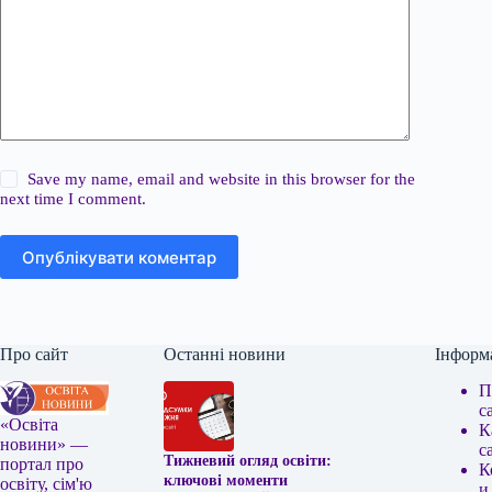
Save my name, email and website in this browser for the
next time I comment.
Опублікувати коментар
Про сайт
Останні новини
Інформ
П
с
«Освіта
К
новини» —
с
Тижневий огляд освіти:
портал про
К
ключові моменти
освіту, сім'ю
и