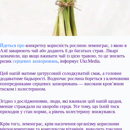
Йдеться про
конкретну корисність рослини лемонграс, з якою в
Азії заварюють чай або додають її до багатьох страв. Лікарі
зазначили, що якщо вживати чай із цією травою, то це знизить
ризик
серцевих захворювань
, інформує Ukr.Media.
Цей напій матиме цитрусовий солодкуватий смак, а головне
додаватиме бадьорості. Водночас рослина бореться з ключовими
попередниками серцевих захворювань — високим кров’яним
тиском і холестерином.
Згідно з дослідженнями, люди, які вживали цей напій щодня,
менше страждали на хвороби серця. Усе тому, що їхній тиск
приходив у стан норми, а рівень холестерину знижувався.
Крім того, лемонграс, крім насичення організму корисними
мікроелементами та комплексом вітамінів, виводить токсини,