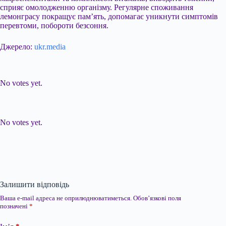
сприяє омолодженню організму. Регулярне споживання
лемонграсу покращує пам’ять, допомагає уникнути симптомів
перевтоми, побороти безсоння.
Джерело:
ukr.media
Submit Rating
Rate this item:
No votes yet.
Submit Rating
Rate this item:
No votes yet.
Залишити відповідь
Ваша e-mail адреса не оприлюднюватиметься.
Обов’язкові поля
позначені
*