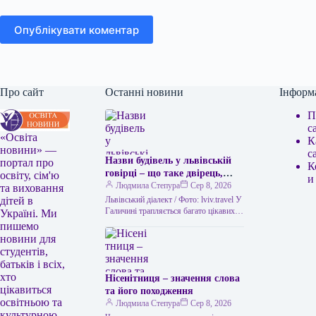
Опублікувати коментар
Про сайт
Останні новини
Інформ
П
с
«Освіта
К
новини» —
с
Назви будівель у львівській
портал про
К
говірці – що таке двірець,
освіту, сім'ю
и
креденс, кнайпа
Людмила Степура
Сер 8, 2026
та виховання
Львівський діалект / Фото: lviv.travel У
дітей в
Галичині трапляється багато цікавих
Україні. Ми
висловів. Деякі можуть спантеличити
пишемо
навіть досвідченого мандрівника. Тож
новини для
не дивно,…
студентів,
батьків і всіх,
хто
Нісенітниця – значення слова
цікавиться
та його походження
освітньою та
Людмила Степура
Сер 8, 2026
культурною