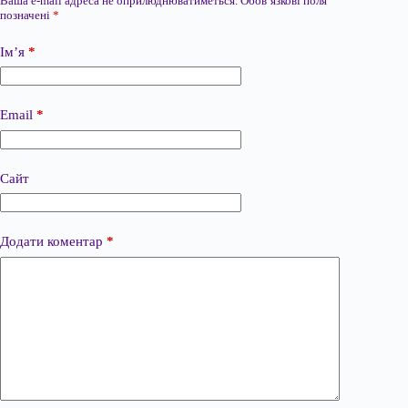
Ваша e-mail адреса не оприлюднюватиметься.
Обов’язкові поля
позначені
*
Ім’я
*
Email
*
Сайт
Додати коментар
*