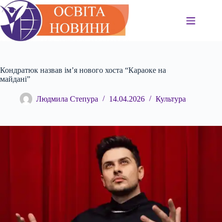
Перейти
до
вмісту
Кондратюк назвав ім’я нового хоста “Караоке на
майдані”
Людмила Степура
14.04.2026
Культура