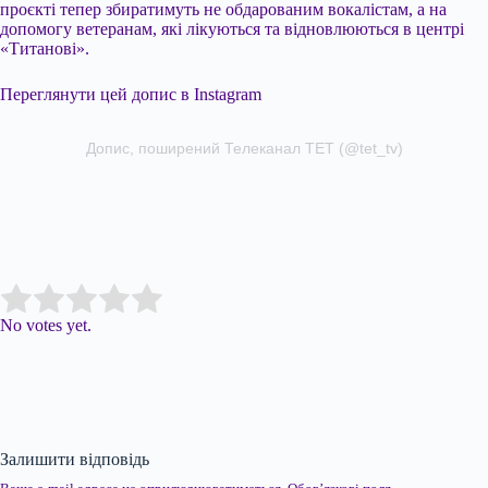
проєкті тепер збиратимуть не обдарованим вокалістам, а на
допомогу ветеранам, які лікуються та відновлюються в центрі
«Титанові».
Переглянути цей допис в Instagram
Допис, поширений Телеканал ТЕТ (@tet_tv)
Submit Rating
Rate this item:
No votes yet.
Залишити відповідь