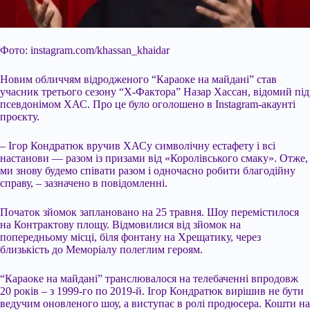
Фото: instagram.com/khassan_khaidar
Новим обличчям відродженого “Караоке на майдані” став
учасник третього сезону “Х-Фактора” Назар Хассан, відомий під
псевдонімом ХАС. Про це було оголошено в Instagram-акаунті
проєкту.
– Ігор Кондратюк вручив ХАСу символічну естафету і всі
настанови — разом із призами від «Королівського смаку». Отже,
ми знову будемо співати разом і одночасно робити благодійну
справу, – зазначено в повідомленні.
Початок зйомок заплановано на 25 травня. Шоу перемістилося
на
Контрактову площу. Відмовилися від зйомок на
попередньому місці, біля фонтану на Хрещатику, через
близькість до Меморіалу полеглим героям.
“Караоке на майдані” транслювалося на телебаченні впродовж
20 років – з 1999-го по 2019-й. Ігор Кондратюк вирішив не бути
ведучим оновленого шоу, а виступає в ролі продюсера. Кошти на