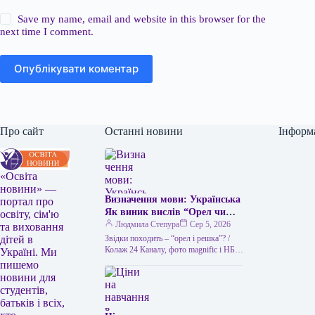
Save my name, email and website in this browser for the
next time I comment.
Опублікувати коментар
Про сайт
Останні новини
Інформ
«Освіта
новини» —
Визначення мови: Українська
портал про
Як виник вислів “Орел чи
освіту, сім'ю
решка” та чим його можна
Людмила Степура
Сер 5, 2026
та виховання
замінити в українській мові
Звідки походить – “орел і решка”? /
дітей в
“Орел чи решка” – це
Колаж 24 Каналу, фото magnific і НБУ
Україні. Ми
Викинути монету – найлегший спосіб
популярний вислів, який
пишемо
ухвалити…
використовується для
новини для
позначення випадкового
студентів,
вибору або вирішення
батьків і всіх,
суперечки за допомогою