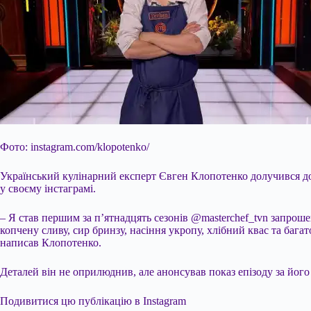
Фото: instagram.com/klopotenko/
Український кулінарний експерт Євген Клопотенко долучився до
у своєму інстаграмі.
– Я став першим за п’ятнадцять сезонів @masterchef_tvn запрошен
копчену сливу, сир бринзу, насіння укропу, хлібний квас та баг
написав Клопотенко.
Деталей він не оприлюднив, але анонсував показ епізоду за його
Подивитися цю публікацію в Instagram