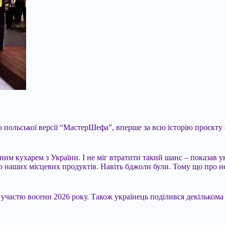
 польської версії “МастерШефа”, вперше за всю історію проєкту
им кухарем з України. І не міг втратити такий шанс – показав укр
ато наших
місцевих продуктів. Навіть бджоли були. Тому що про неп
 участю восени 2026 року. Також українець поділився декількома 