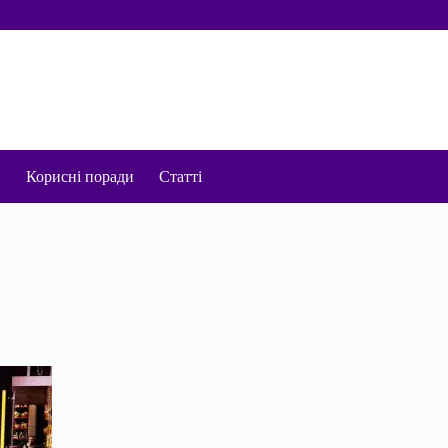
и
Корисні поради
Статті