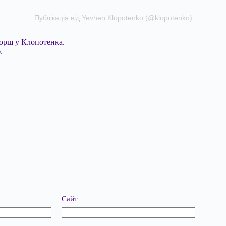
Публікація від Yevhen Klopotenko (@klopotenko)
борщ у Клопотенка.
.
Сайт