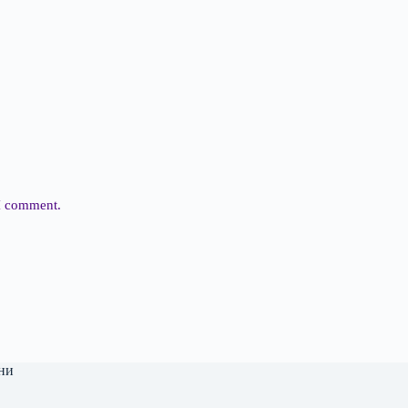
 I comment.
ни