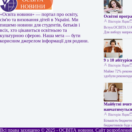
«Освіта новини» — портал про освіту,
Освітні програ
сім'ю та виховання дітей в Україні. Ми
Вікторія Яцик
пишемо новини для студентів, батьків і
Вступ.ОСВІТА.UA –
всіх, хто цікавиться освітньою та
Для вибору напрям
культурною сферою. Наша мета — бути
корисним джерелом інформації для родини.
9 з 10 абітурі
Вікторія Яцик
Майже 72% рекомен
здобули рекоменда
Майбутні вчит
навчатимуться
Вікторія Яцик
Більшість бюджетн
бюджетників буде 
Всі права захищено © 2025 - ОСВІТА новини. Сайт розроблений