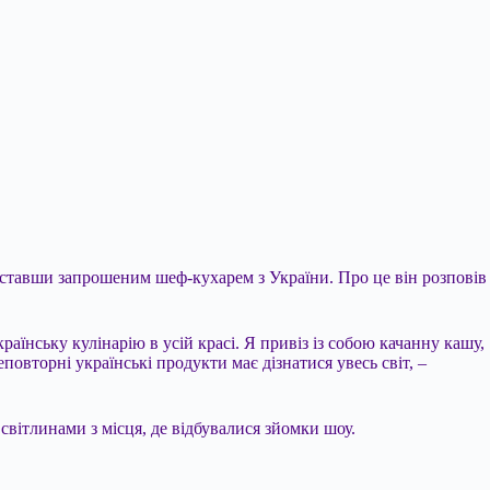
 ставши запрошеним шеф-кухарем з України. Про це він розповів
аїнську кулінарію в усій красі. Я привіз із собою качанну кашу,
овторні українські продукти має дізнатися увесь світ, –
світлинами з місця, де відбувалися зйомки шоу.