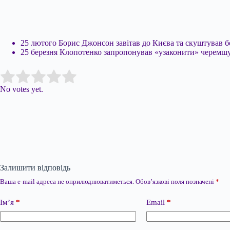
25 лютого Борис Джонсон завітав до Києва та скуштував 
25 березня Клопотенко запропонував «узаконити» черемшу
Submit Rating
Rate this item:
No votes yet.
Залишити відповідь
Ваша e-mail адреса не оприлюднюватиметься.
Обов’язкові поля позначені
*
Ім’я
*
Email
*