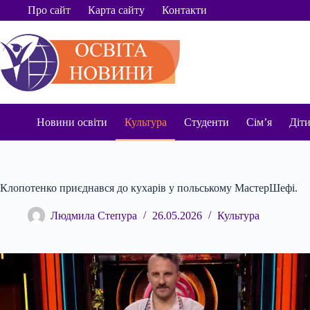
Перейти
Про сайт
Карта сайту
Контакти
до
вмісту
Новини освіти
Культура
Студенти
Сім’я
Діт
Клопотенко приєднався до кухарів у польському МастерШефі.
Людмила Степура
26.05.2026
Культура