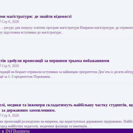
ми магістратури: де знайти відомості
Сер 6, 2026
 ресурс для пошуку освітніх програм магістратури Напрями магістратури: де отримати
у підготовки вступники до магістратури…
єнтів здобули пропозиції за першими трьома побажаннями
Сер 6, 2026
дацій на бюджет отримали вступники за найвищим пріоритетом Дев’ять із десяти абітур
ції за 1–3 пріоритетом Переважна…
елі, медики та інженери складатимуть найбільшу частку студентів, щ
 за державним замовленням.
Сер 6, 2026
их пропозицій розподілено на напрями, що користуються державною підтримкою. Найб
серед майбутніх педагогів, медичних фахівців та інженерів.…
 в INFBusiness