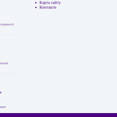
Карта сайту
Контакти
 відомості
ієнтів
о
ільше