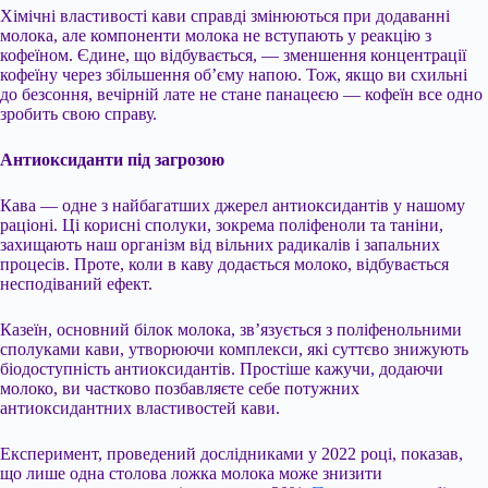
Хімічні властивості кави справді змінюються при додаванні
молока, але компоненти молока не вступають у реакцію з
кофеїном. Єдине, що відбувається, — зменшення концентрації
кофеїну через збільшення об’єму напою. Тож, якщо ви схильні
до безсоння, вечірній лате не стане панацеєю — кофеїн все одно
зробить свою справу.
Антиоксиданти під загрозою
Кава — одне з найбагатших джерел антиоксидантів у нашому
раціоні. Ці корисні сполуки, зокрема поліфеноли та таніни,
захищають наш організм від вільних радикалів і запальних
процесів. Проте, коли в каву додається молоко, відбувається
несподіваний ефект.
Казеїн, основний білок молока, зв’язується з поліфенольними
сполуками кави, утворюючи комплекси, які суттєво знижують
біодоступність антиоксидантів. Простіше кажучи, додаючи
молоко, ви частково позбавляєте себе потужних
антиоксидантних властивостей кави.
Експеримент, проведений дослідниками у 2022 році, показав,
що лише одна столова ложка молока може знизити