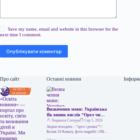
Save my name, email and website in this browser for the
next time I comment.
Опублікувати коментар
Про сайт
Останні новини
Інформ
«Освіта
новини» —
Визначення мови: Українська
портал про
Як виник вислів “Орел чи
освіту, сім'ю
решка” та чим його можна
Людмила Степура
Сер 5, 2026
та виховання
замінити в українській мові
Звідки походить – “орел і решка”? /
дітей в
“Орел чи решка” – це
Колаж 24 Каналу, фото magnific і НБУ
Україні. Ми
Викинути монету – найлегший спосіб
популярний вислів, який
пишемо