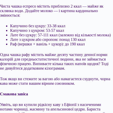
Чиста чашка еспресо містить приблизно 2 ккал — майже як
склянка води. Додайте молоко — і картина кардинально
змінюється:
Капучино без цукру: 33-38 ккал
Капучино з цукром: 53-57 ккал
Лате без цукру: 57-111 ккал (залежно від кількості молока)
Лате з цукром або сиропом: понад 130 ккал
Раф (вершки + ваніль + цукор): до 190 ккал
Одна чашка рафу містить майже десяту частину денної норми
калорій для середньостатистичної людини, яка не займається
фізичною працею. Випиваєте кілька таких напоїв щодня? Тоді
не дивуйтеся додатковим кілограмам.
Тож якщо ви стежите за вагою або намагаєтеся схуднути, чорна
кава може стати вашим вірним союзником.
Смакова завіса
Уявіть, що ви купили рідкісну каву з Ефіопії з насиченими
нотами чорниці, жасмину та апельсинової цедри. Бариста