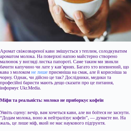
Аромат свіжозвареної кави змішується з теплим, солодкуватим
ароматом молока. На поверхні напою майстерно створено
малюнок у вигляді листка папороті. Саме таким ми звикли
бачити капучино чи лате у кав’ярнях. Багато хто впевнений, що
кава з молоком
не лише
приємніша на смак, але й корисніша за
чорну. Однак, чи дійсно це так? Дослідники, медики та
професійні баристи мають дещо сказати про це питання,
інформує Ukr.Media.
Міфи та реальність: молоко не приборкує кофеїн
Уявіть сцену: вечір, вам
хочеться кави, але ви боїтеся не заснути.
“Додам молока, воно ж нейтралізує кофеїн”, — думаєте ви. На
жаль, це лише міф, який не має наукового підґрунтя.