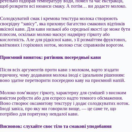
ретельно підібрав температуру води, помел та час екстракції,
щоб розкрити всі нюанси смаку. А потім… ви додаєте молоко.
Солодкуватий смак і кремова текстура молока створюють
своєрідну “завісу”, яка приховує багатство смакових відтінків
якісної кави. Для кави низької або середньої якості це може бути
плюсом, оскільки молоко маскує надмірну гіркоту або
кислотність. Але для рідкісної кави, з її розмаїттям фруктових,
квіткових і горіхових ноток, молоко стає справжнім ворогом.
Приємний виняток: рятівник посередньої кави
Після всіх аргументів проти кави з молоком, варто згадати
причину, чому додавання молока іноді є ідеальним рішенням:
воно здатне перетворити посередню каву на приємний напій.
Молоко пом’якшує гіркоту, характерну для сумішей з високим
вмістом робусти або для еспресо надто темного обсмаження.
Воно створює оксамитову текстуру і додає солодкуватих ноток.
Іноді завіса, про яку ми говорили вище, — це саме те, що
потрібно для порятунку невдалої кави.
Висновок: слухайте своє тіло та смакові уподобання