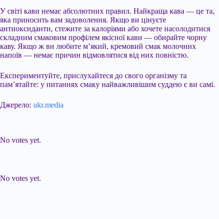
У світі кави немає абсолютних правил. Найкраща кава — це та,
яка приносить вам задоволення. Якщо ви цінуєте
антиоксиданти, стежите за калоріями або хочете насолодитися
складним смаковим профілем якісної кави — обирайте чорну
каву. Якщо ж ви любите м’який, кремовий смак молочних
напоїв — немає причин відмовлятися від них повністю.
Експериментуйте, прислухайтеся до свого організму та
пам’ятайте: у питаннях смаку найважливішим суддею є ви самі.
Джерело:
ukr.media
Submit Rating
Rate this item:
No votes yet.
Submit Rating
Rate this item:
No votes yet.