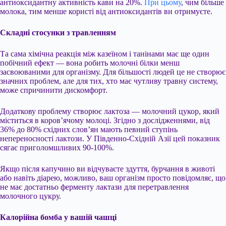
антиоксидантну активність кави на 20%.
При цьому
, чим більше
молока, тим менше користі від антиоксидантів ви отримуєте.
Складні стосунки з травленням
Та сама хімічна реакція між казеїном і танінами має ще один
побічний ефект — вона робить молочні білки менш
засвоюваними для організму. Для більшості людей це не створює
значних проблем, але для тих, хто має чутливу травну систему,
може спричинити дискомфорт.
Додаткову проблему створює лактоза — молочний цукор, який
міститься в коров’ячому молоці. Згідно з дослідженнями, від
36% до 80% східних слов’ян мають певний ступінь
непереносності лактози. У Південно-Східній Азії цей показник
сягає приголомшливих 90-100%.
Якщо після капучино ви відчуваєте здуття, бурчання в животі
або навіть діарею, можливо, ваш організм просто повідомляє, що
не має достатньо ферменту лактази для перетравлення
молочного цукру.
Калорійна бомба у вашій чашці