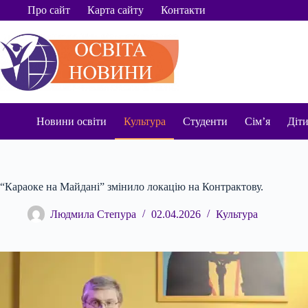
Перейти
Про сайт
Карта сайту
Контакти
до
вмісту
Новини освіти
Культура
Студенти
Сім’я
Діт
“Караоке на Майдані” змінило локацію на Контрактову.
Людмила Степура
02.04.2026
Культура