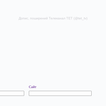
Допис, поширений Телеканал ТЕТ (@tet_tv)
Сайт