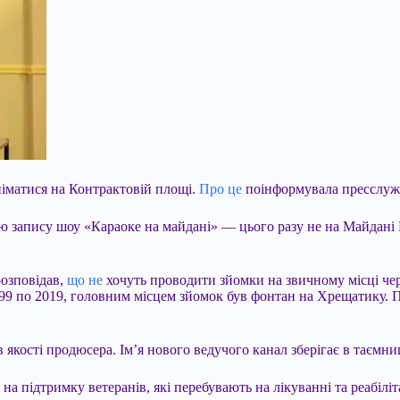
німатися на Контрактовій площі.
Про це
поінформувала пресслужб
ю запису шоу «Караоке на майдані» — цього разу не на Майдані 
розповідав,
що не
хочуть проводити зйомки на звичному місці чер
99 по 2019, головним місцем зйомок був фонтан на Хрещатику. Пі
якості продюсера. Ім’я нового ведучого канал зберігає в таємниц
а підтримку ветеранів, які перебувають на лікуванні та реабіліта