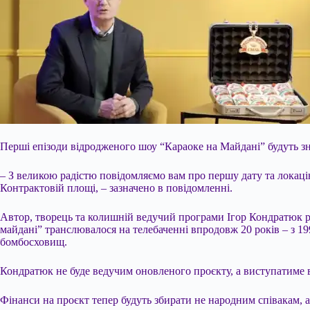
Перші епізоди відродженого шоу “Караоке на Майдані” будуть з
– З великою радістю повідомляємо вам про першу дату та локаці
Контрактовій площі, – зазначено в повідомленні.
Автор, творець та колишній ведучий програми Ігор Кондратюк 
майдані” транслювалося на телебаченні впродовж 20 років – з 19
бомбосховищ.
Кондратюк не буде ведучим оновленого проєкту, а виступатиме в 
Фінанси на проєкт тепер будуть збирати не народним співакам, а н