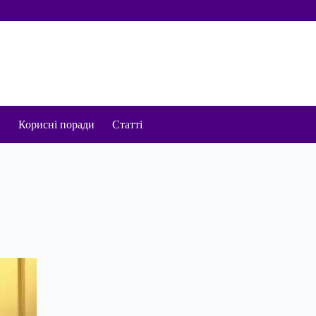
и
Корисні поради
Статті