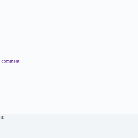
 I comment.
ни