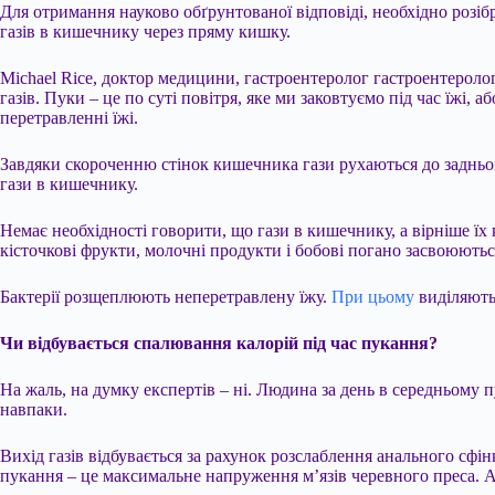
Для отримання науково обґрунтованої відповіді, необхідно розіб
газів в кишечнику через пряму кишку.
Michael Rice, доктор медицини, гастроентеролог гастроентероло
газів. Пуки – це по суті повітря, яке ми заковтуємо під час їжі,
перетравленні їжі.
Завдяки скороченню стінок кишечника гази рухаються до задньом
гази в кишечнику.
Немає необхідності говорити, що гази в кишечнику, а вірніше їх
кісточкові фрукти, молочні продукти і бобові погано засвоюють
Бактерії розщеплюють неперетравлену їжу.
При цьому
виділяютьс
Чи відбувається спалювання калорій під час пукання?
На жаль, на думку експертів – ні. Людина за день в середньому п
навпаки.
Вихід газів відбувається за рахунок розслаблення анального сфін
пукання – це максимальне напруження м’язів черевного преса. А