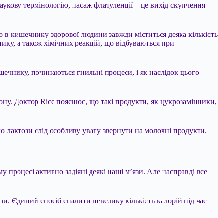
аукову термінологію, пасаж флатуленції – це вихід скупчення
о в кишечнику здорової людини завжди міститься деяка кількість
чнику, а також хімічних реакцій, що відбуваються при
шечнику, починаються гнильні процеси, і як наслідок цього –
іону. Доктор Rice пояснює, що такі продукти, як цукрозамінники,
ю лактози слід особливу увагу звернути на молочні продукти.
у процесі активно задіяні деякі наші м’язи. Але насправді все
ази. Єдиний спосіб спалити невелику кількість калорій під час