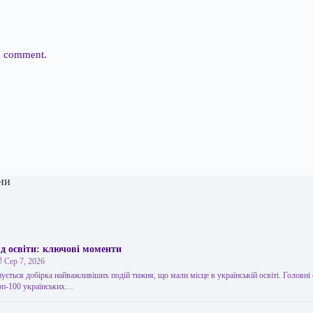
 I comment.
ни
д освіти: ключові моменти
Сер 7, 2026
ується добірка найважливіших подій тижня, що мали місце в українській освіті. Головні о
оп-100 українських…