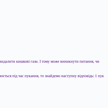
 видалити кишкові гази. І тому може виникнути питання, чи
люється під час пукання, то знайдемо
наступну відповідь: 1 пук