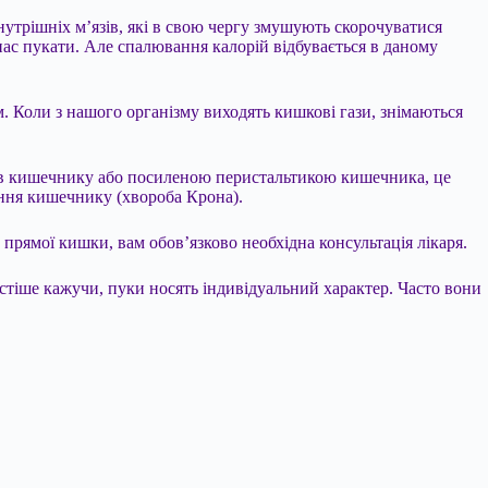
нутрішніх м’язів, які в свою чергу змушують скорочуватися
нас пукати. Але спалювання калорій відбувається в даному
 Коли з нашого організму виходять кишкові гази, знімаються
м в кишечнику або посиленою перистальтикою кишечника, це
ення кишечнику (хвороба Крона).
прямої кишки, вам обов’язково необхідна консультація лікаря.
остіше кажучи, пуки носять індивідуальний характер. Часто вони