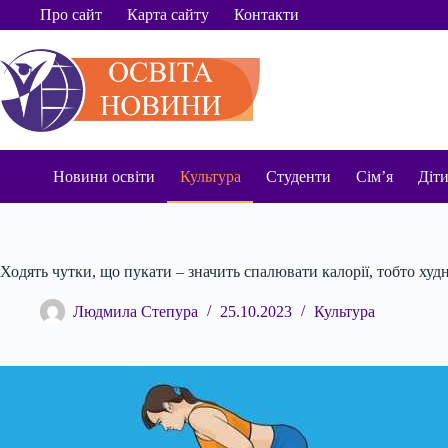
Перейти
Про сайт
Карта сайту
Контакти
до
вмісту
Новини освіти
Культура
Студенти
Сім’я
Діт
Ходять чутки, що пукати – значить спалювати калорії, тобто худ
Людмила Степура
25.10.2023
Культура