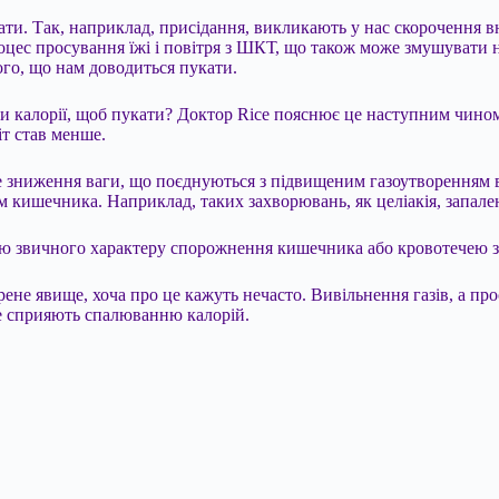
ати. Так, наприклад, присідання, викликають у нас скорочення в
оцес просування їжі і повітря з ШКТ, що також може змушувати 
ого, що нам доводиться пукати.
 калорії, щоб пукати? Доктор Rice пояснює це наступним чином.
іт став менше.
дке зниження ваги, що поєднуються з підвищеним газоутворення
м кишечника. Наприклад, таких захворювань, як целіакія, запал
ною звичного характеру спорожнення кишечника або кровотечею з 
рене явище, хоча про це кажуть нечасто. Вивільнення газів, а пр
не сприяють спалюванню калорій.