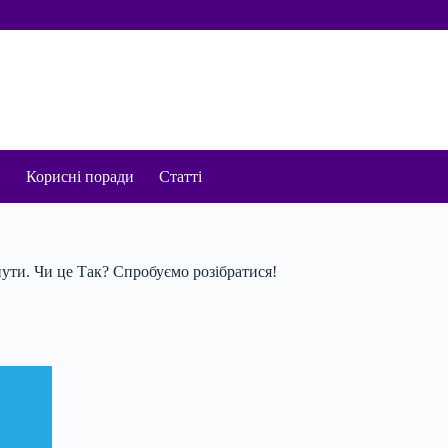
и
Корисні поради
Статті
нути. Чи це Так? Спробуємо розібратися!