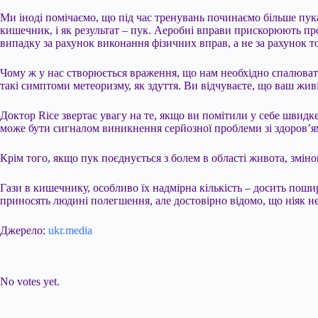
Ми іноді помічаємо, що під час тренувань починаємо більше пук
кишечник, і як результат – пук. Аеробні вправи прискорюють пр
випадку за рахунок виконання фізичних вправ, а не за рахунок т
Чому ж у нас створюється враження, що нам необхідно спалювати
такі симптоми метеоризму, як здуття. Ви відчуваєте, що ваш жив
Доктор Rice звертає увагу на те, якщо ви помітили у себе шви
може бути сигналом виникнення серйозної проблеми зі здоров’я
Крім того, якщо пук поєднується з болем в області живота, змі
Гази в кишечнику, особливо їх надмірна кількість – досить поши
приносять людині полегшення, але достовірно відомо, що ніяк 
Джерело:
ukr.media
Submit Rating
Rate this item:
No votes yet.
Submit Rating
Rate this item: