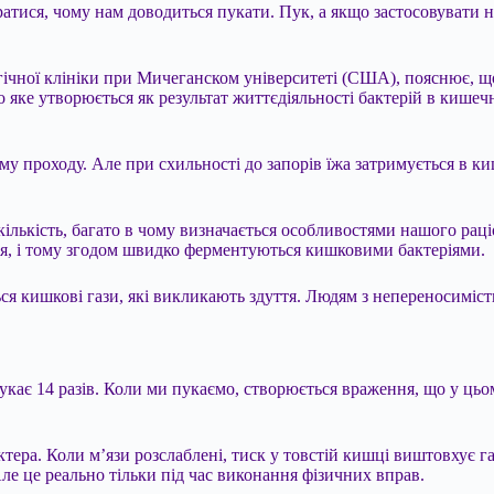
ратися, чому нам доводиться пукати. Пук, а якщо застосовувати н
гічної клініки при Мичеганском університеті (США), пояснює, щ
 або яке утворюється як результат життєдіяльності бактерій в кише
у проходу. Але при схильності до запорів їжа затримується в ки
 кількість, багато в чому визначається особливостями нашого рац
ся, і тому згодом швидко ферментуються кишковими бактеріями.
я кишкові гази, які викликають здуття. Людям з непереносиміст
укає 14 разів. Коли ми пукаємо, створюється враження, що у цьом
ктера. Коли м’язи розслаблені, тиск у товстій кишці виштовхує г
ле це реально тільки під час виконання фізичних вправ.