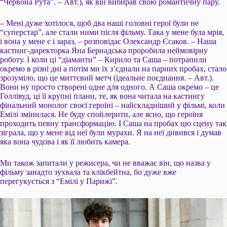
“Червона Рута”. – Авт.), як він вибирав свою романтичну пару.
– Мені дуже хотілося, щоб два наші головні герої були не
“суперстар”, але стали ними після фільму. Така у мене була мрія,
і вона у мене є і зараз, – розповідає Олександр Єсаков. – Наша
кастинг-директорка Яна Бернадська проробила неймовірну
роботу. І коли ці “діаманти” – Кирило та Саша – потрапили
окремо в різні дні а потім ми їх з’єднали на парних пробах, стало
зрозуміло, що це миттєвий метч (ідеальне поєднання. – Авт.).
Вони ну просто створені одне для одного. А Саша окремо – це
Голлівуд, ці її крупні плани, те, як вона читала на кастингу
фінальний монолог своєї героїні – найскладніший у фільмі, коли
Емілі змінилася. Не буду спойлерити, але ясно, що героїня
проходить певну трансформацію. І Саша на пробах цю сцену так
зіграла, що у мене від неї були мурахи. Я на неї дивився і думав
яка вона чудова і як її любить камера.
Ми також запитали у режисера, чи не вважає він, що назва у
фільму занадто зухвала та клікбейтна, бо дуже вже
перегукується з “Емілі у Парижі”.