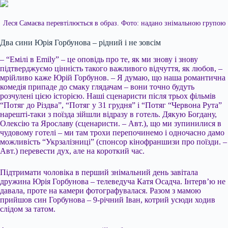
Леся Самаєва перевтілюється в образ. Фото: надано знімальною групою
Два сини Юрія Горбунова – рідний і не зовсім
– “Емілі в Emily” – це оповідь про те, як ми знову і знову
підтверджуємо цінність такого важливого відчуття, як любов, –
мрійливо каже Юрій Горбунов. – Я думаю, що наша романтична
комедія припаде до смаку глядачам – вони точно будуть
розчулені цією історією. Наші сценаристи після трьох фільмів
“Потяг до Різдва”, “Потяг у 31 грудня” і “Потяг “Червона Рута”
нарешті-таки з поїзда зійшли відразу в готель. Дякую Богдану,
Олексію та Ярославу (сценаристи. – Авт.), що ми зупинилися в
чудовому готелі – ми там трохи перепочинемо і одночасно дамо
можливість “Укрзалізниці” (спонсор кінофраншизи про поїзди. –
Авт.) перевести дух, але на короткий час.
Підтримати чоловіка в перший знімальний день завітала
дружина Юрія Горбунова – телеведуча Катя Осадча. Інтерв’ю не
давала, проте на камери фотографувалася. Разом з мамою
прийшов син Горбунова – 9-річний Іван, котрий усюди ходив
слідом за татом.