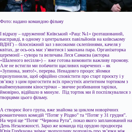
Фото: надано командою фільму
І відразу – одруження! Київський «Рацс №1» (розташований,
насправді, в одному з центральних павільйонів на київському
ВДНГ) – білосніжний зал з високими склепіннями, качеля у
квітах, де ось-ось має з’явитися і закохана пара. Організаторка
церемонії – сувора та величава Леся Самаєва (акторка
«Шаленого весілля») – вже готова вимовити важливу промову.
Але не встигли ми побачити щасливих наречених – як
«Зупинка, знято!», перерва. Ненадовго процес зйомки
призупинили,
щоб офіційно сповістити про старт проєкту і у
зв’язку з цим пригостити всіх присутніх апетитним тортиком з
найменуванням кінострічки – звичне розбивання тарілки,
ймовірно, відійшло в минуле. Під тортик ми й поспілкувалися з
творцями цього фільму.
А створює його група, вже знайома за циклом новорічних
романтичних комедій “Потяг у Різдво” та “Потяг у 31 грудня”.
На черзі ще “Потяг “Червона Рута”, показ якого запланований на
День Незалежності. Зараз же команда під орудою продюсера
Юрія Горбунова знімає зворушливу розповідь про зв’язки між