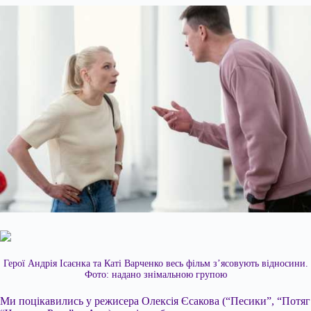
Герої Андрія Ісаєнка та Каті Варченко весь фільм з’ясовують відносини.
Фото: надано знімальною групою
Ми поцікавились у режисера Олексія Єсакова (“Песики”, “Потяг