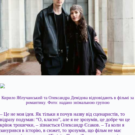
Кирило Яблучанський та Олександра Демідова відповідають в фільмі за
романтику. Фото: надано знімальною групою
– Це не моя ідея. Як тільки я почув назву від сценаристів, то
відразу подумав: “О, класно”, але я не зрозумів, це добре чи це
крінж трошечки, – зізнається Олександр Єсаков. – Та коли я
занурився в історію, в сюжет, то зрозумів, що фільм не має