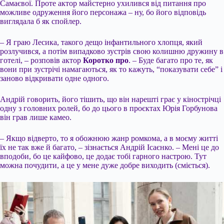
Самаєвої. Проте актор майстерно ухилився від питання про
можливе одруження його персонажа – ну, бо його відповідь
виглядала б як спойлер.
– Я граю Лесика, такого дещо інфантильного хлопця, який
розлучився, а потім випадково зустрів свою колишню дружину в
готелі, – розповів актор
Коротко про
. – Буде багато про те, як
вони при зустрічі намагаються, як то кажуть, “показувати себе” і
заново відкривати одне одного.
Андрій говорить, його тішить, що він нарешті грає у кінострічці
одну з головних ролей, бо до цього в проєктах Юрія Горбунова
він грав лише камео.
– Якщо відверто, то я обожнюю жанр ромкома, а в моєму житті
їх не так вже й багато, – зізнається Андрій Ісаєнко. – Мені це до
вподоби, бо це кайфово, це додає тобі гарного настрою. Тут
можна почудити, а це у мене дуже добре виходить (сміється).