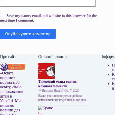
Save my name, email and website in this browser for the
next time I comment.
Опублікувати коментар
Про сайт
Останні новини
Інформ
П
с
«Освіта
К
новини» —
с
Тижневий огляд освіти:
портал про
К
ключові моменти
освіту, сім'ю
и
Вікторія Яцик
Сер 7, 2026
та виховання
Вашій увазі пропонується добірка
дітей в
найважливіших подій тижня, що мали
Україні. Ми
місце в українській освіті. Головні
пишемо
освітні події тижня: підсумки Топ-100
новини для
українських…
студентів,