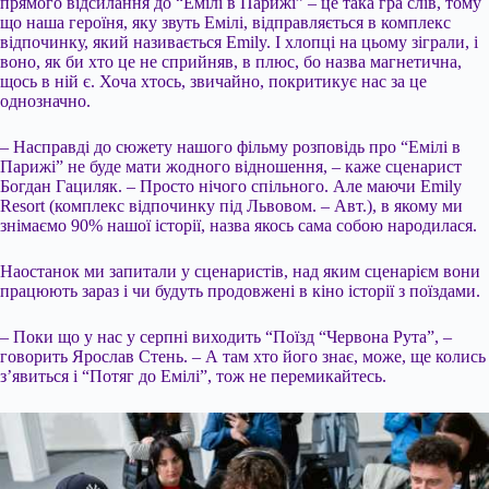
прямого відсилання до “Емілі в Парижі” – це така гра слів, тому
що наша героїня, яку звуть Емілі, відправляється в комплекс
відпочинку, який називається Emily. І хлопці на цьому зіграли, і
воно, як би хто це не сприйняв, в плюс, бо назва магнетична,
щось в ній є. Хоча хтось, звичайно, покритикує нас за це
однозначно.
– Насправді до сюжету нашого фільму розповідь про “Емілі в
Парижі” не буде мати жодного відношення, – каже сценарист
Богдан Гациляк. – Просто нічого спільного. Але маючи Emily
Resort (комплекс відпочинку під Львовом. – Авт.), в якому ми
знімаємо 90% нашої історії, назва якось сама собою народилася.
Наостанок ми запитали у сценаристів, над яким сценарієм вони
працюють зараз і чи будуть продовжені в кіно історії з поїздами.
– Поки що у нас у серпні виходить “Поїзд “Червона Рута”, –
говорить Ярослав Стень. – А там хто його знає, може, ще колись
з’явиться і “Потяг до Емілі”, тож не перемикайтесь.