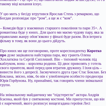
такому віці кохання існує.
У цю мить у бесіду втрутився Ярослав Стень з ремаркою, що
Богдан розповідає про “ром”, а ще ж є “ком”.
– Комедія буде у взаєминах старшого покоління та пари 35+. А
романтика буде у юних. Для цього ми маємо чудову пару, яка за
правилами жанру обов’язково у фіналі буде разом. Вся інтрига
фільму в тому, як вони до цього дійдуть.
Про юних ми ще поговоримо, проте кореспондентку
Коротко
про
дуже зацікавила найстарша пара, яку грають Олена
Хохлаткіна та Сергій Сипливий. Він – типовий чоловік під
каблуком, вона – королева родини. Ці двоє привозять у готель
свого приятеля, який перед цим втратив дружину. І їхня ціль –
вивести його з депресії. Засмученого друга грає Стас Боклан. Без
Боклана, звісно, ніяк, бо він є улюбленцем особисто продюсера
Юрія Горбунова. Ну, принаймні, так говорять члени знімальної
групи.
На знімальному майданчику ми “підстерегли” актора Андрія
Ісаєнка, який був у святковому костюмі. Ми припустили, що він
і є наречений, якого розписує вищезгадана героїня Лесі