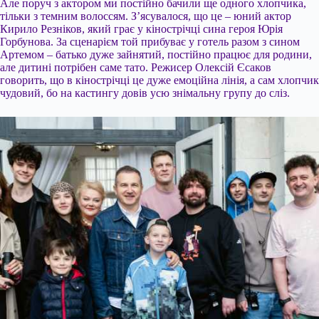
Але поруч з актором ми постійно бачили ще одного хлопчика,
тільки з темним волоссям. З’ясувалося, що це – юний актор
Кирило Резніков, який грає у кінострічці сина героя Юрія
Горбунова. За сценарієм той прибуває у готель разом з сином
Артемом – батько дуже зайнятий, постійно працює для родини,
але дитині потрібен саме тато. Режисер Олексій Єсаков
говорить, що в кінострічці це дуже емоційна лінія, а сам хлопчик
чудовий, бо на кастингу довів усю знімальну групу до сліз.