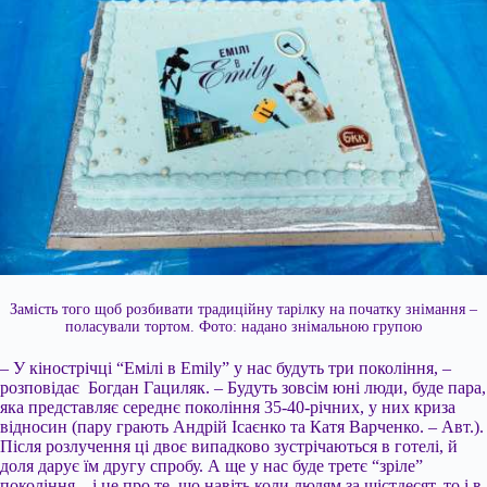
Замість того щоб розбивати традиційну тарілку на початку знімання –
поласували тортом. Фото: надано знімальною групою
– У кінострічці “Емілі в Emily” у нас будуть три покоління, –
розповідає Богдан Гациляк. – Будуть зовсім юні люди, буде пара,
яка представляє середнє покоління 35-40-річних, у них криза
відносин (пару грають Андрій Ісаєнко та Катя Варченко. – Авт.).
Після розлучення ці двоє випадково зустрічаються в готелі, й
доля дарує їм другу спробу. А ще у нас буде третє “зріле”
покоління – і це про те, що навіть коли людям за шістдесят, то і в