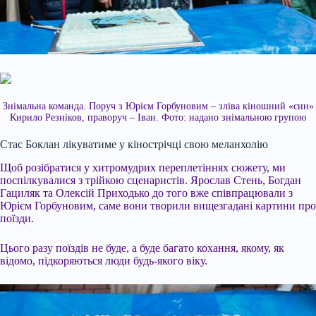
Знімальна команда. Поруч з Юрієм Горбуновим – зліва кіношний «син»
Кирило Резніков, праворуч – Іван. Фото: надано знімальною групою
Стас Боклан лікуватиме у кінострічці свою меланхолію
Щоб розібратися у хитромудрих переплетіннях сюжету, ми
поспілкувалися з трійкою сценаристів. Ярослав Стень, Богдан
Гациляк та Олексій Приходько до того вже співпрацювали з
Юрієм Горбуновим, саме вони творили вищезгадані картини про
поїзди.
Цього разу поїздів не буде, а буде багато кохання, якому, як
відомо, підкоряються люди будь-якого віку.