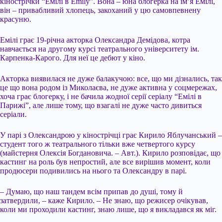
кінострічки “Емілі в Emily”. Вона – юна блогерка на ім’я Емілі,
він – привабливий хлопець, закоханий у цю самовпевнену
красуню.
Емілі грає 19-річна акторка Олександра Демідова, котра
навчається на другому курсі театрального університету ім.
Карпенка-Карого. Для неї це дебют у кіно.
Акторка виявилася не дуже балакучою: все, що ми дізнались, так
це що вона родом із Миколаєва, не дуже активна у соцмережах,
хоча грає блогерку, і не бачила жодної серії серіалу “Емілі в
Парижі”, але лише тому, що взагалі не дуже часто дивиться
серіали.
У парі з Олександрою у кінострічці грає Кирило Яблучанський –
студент того ж театрального тільки вже четвертого курсу
(майстерня Олексія Богдановича. – Авт.). Кирило розповідає, що
кастинг на роль був непростий, але все вирішив момент, коли
продюсери подивились на нього та Олександру в парі.
– Думаю, що наш тандем всім припав до душі, тому й
затвердили, – каже Кирило. – Не знаю, що режисер очікував,
коли ми проходили кастинг, знаю лише, що я викладався як міг.