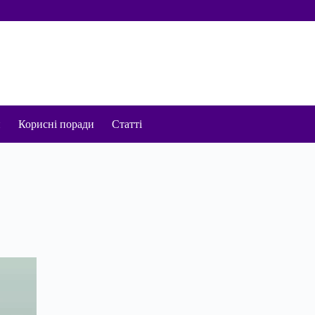
и
Корисні поради
Статті