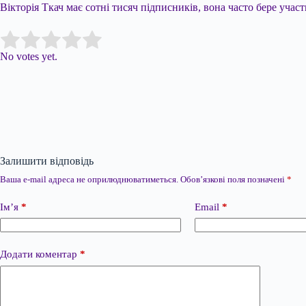
Вікторія Ткач має сотні тисяч підписників, вона часто бере уча
Submit Rating
Rate this item:
No votes yet.
Залишити відповідь
Ваша e-mail адреса не оприлюднюватиметься.
Обов’язкові поля позначені
*
Ім’я
*
Email
*
Додати коментар
*