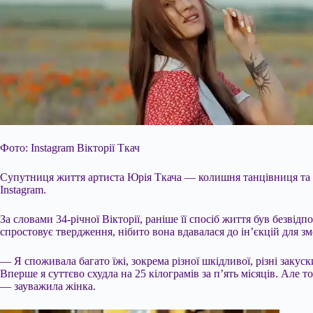
Фото: Instagram Вікторії Ткач
Супутниця життя артиста Юрія Ткача — колишня танцівниця та бл
Instagram.
За словами 34-річної Вікторії, раніше її спосіб життя був безві
спростовує твердження, нібито вона вдавалася до ін’єкцій для з
— Я
споживала багато їжі, зокрема різної шкідливої, різні закус
Вперше я суттєво схудла на 25 кілограмів за п’ять місяців. Але т
— зауважила жінка.