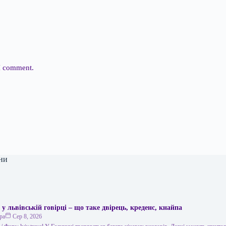
 I comment.
ни
 у львівській говірці – що таке двірець, креденс, кнайпа
ра
Сер 8, 2026