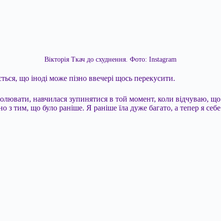
Вікторія Ткач до схуднення. Фото: Instagram
ється, що іноді може пізно ввечері щось перекусити.
тролювати, навчилася зупинятися в той момент, коли відчуваю, щ
няно з тим, що було раніше. Я раніше їла дуже багато, а тепер я 