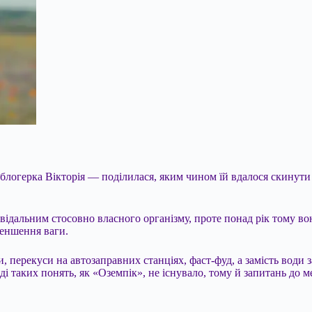
огерка Вікторія — поділилася, яким чином їй вдалося скинути 3
дповідальним стосовно власного організму, проте понад рік тому 
меншення ваги.
ки, перекуси на автозаправних станціях, фаст-фуд, а замість води
оді таких понять, як «Оземпік», не існувало, тому й запитань до 