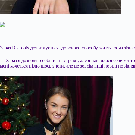
Зараз Вікторія дотримується здорового способу життя, хоча зізна
— Зараз я дозволяю собі певні страви, але я навчилася себе кон
мені хочеться пізно щось з’їсти, але це зовсім інші порції порів