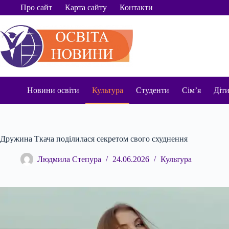
Перейти
Про сайт
Карта сайту
Контакти
до
вмісту
Новини освіти
Культура
Студенти
Сім’я
Діт
Дружина Ткача поділилася секретом свого схуднення
Людмила Степура
24.06.2026
Культура