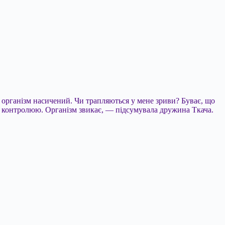
о організм насичений. Чи трапляються у мене зриви? Буває, що
себе контролюю. Організм звикає, — підсумувала дружина Ткача.