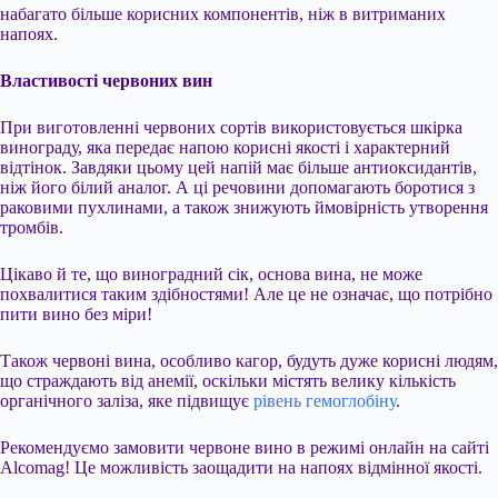
набагато більше корисних компонентів, ніж в витриманих
напоях.
Властивості червоних вин
При виготовленні червоних сортів використовується шкірка
винограду, яка передає напою корисні якості і характерний
відтінок. Завдяки цьому цей напій має більше антиоксидантів,
ніж його білий аналог. А ці речовини допомагають боротися з
раковими пухлинами, а також знижують ймовірність утворення
тромбів.
Цікаво й те, що виноградний сік, основа вина, не може
похвалитися таким здібностями! Але це не означає, що потрібно
пити вино без міри!
Також червоні вина, особливо кагор, будуть дуже корисні людям,
що страждають від анемії, оскільки містять велику кількість
органічного заліза, яке підвищує
рівень гемоглобіну
.
Рекомендуємо замовити червоне вино в режимі онлайн на сайті
Alcomag! Це можливість заощадити на напоях відмінної якості.