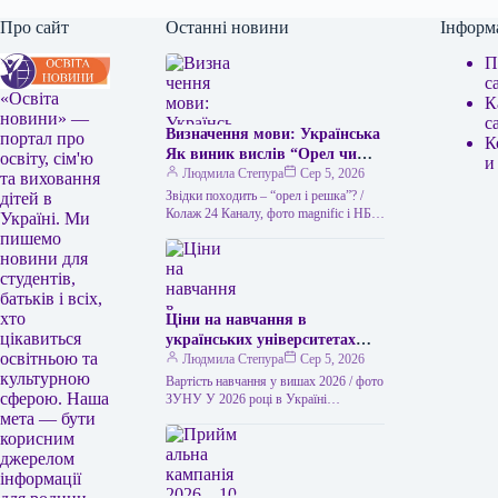
Про сайт
Останні новини
Інформ
П
с
«Освіта
К
новини» —
с
Визначення мови: Українська
портал про
К
Як виник вислів “Орел чи
освіту, сім'ю
и
решка” та чим його можна
Людмила Степура
Сер 5, 2026
та виховання
замінити в українській мові
Звідки походить – “орел і решка”? /
дітей в
“Орел чи решка” – це
Колаж 24 Каналу, фото magnific і НБУ
Україні. Ми
Викинути монету – найлегший спосіб
популярний вислів, який
пишемо
ухвалити…
використовується для
новини для
позначення випадкового
студентів,
вибору або вирішення
батьків і всіх,
суперечки за допомогою
хто
Ціни на навчання в
підкидання монети. Його
цікавиться
українських університетах
походження пов’язане з
освітньою та
2026 року: скільки коштує
Людмила Степура
Сер 5, 2026
давньою традицією, коли на
культурною
навчатися у вишах Західної
Вартість навчання у вишах 2026 / фото
одній стороні монети
сферою. Наша
України
ЗУНУ У 2026 році в Україні
зображували орла, а на іншій
мета — бути
спостерігається суттєве підвищення
– герб міста чи інший символ,
вартості здобуття вищої освіти.…
корисним
який у народі часто називали
джерелом
“решкою”. Цей вислів став
інформації
символом невизначеності та