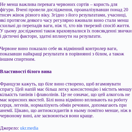
Не менш важлива перевага червоних сортів – користь для
фігури. Вчені провели дослідження, проаналізувавши понад 20
тисяч жінок різного віку. Згідно з його результатами, учасниці,
які протягом деякого часу регулярно вживали вино стали менш
схильні до перепадів ваги, ніж ті, хто вів тверезий спосіб життя.
У цьому дослідженні також враховувалися їх повсякденні звички
і дієтичні фактори, здатні вплинути на результати.
Червоне вино показало себе як відмінний контролер ваги,
показавши найкращі результати в порівнянні з білим, а також
іншим спиртним.
Властивості білого вина
Французи кажуть, що біле вино створено, щоб вгамовувати
спрагу. Цей напій має більш легку консистенцію і містить меншу
кількість танінів і флаволінів. Це не означає, що цей алкоголь не
має корисних якостей. Білі вина відмінно впливають на роботу
серця, легенів, нормалізують обмін речовин, допомагають при
анемії. Цікаво, що антиоксидантів в ньому помітно менше, ніж в
червоному вині, але засвоюються вони краще.
Джерело:
ukr.media