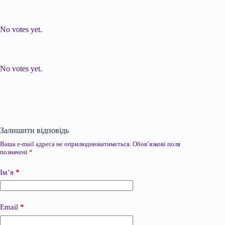
Submit Rating
Rate this item:
No votes yet.
Submit Rating
Rate this item:
No votes yet.
Залишити відповідь
Ваша e-mail адреса не оприлюднюватиметься.
Обов’язкові поля
позначені
*
Ім’я
*
Email
*