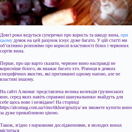
Довгі роки ведуться суперечки про користь та шкоду вина,
при
цьому
думок на цей рахунок існує дуже багато. У цій статті ми
об’єктивно розповімо про корисні властивості білих і червоних
сортів вина.
Перше, про що варто сказати, червоне вино насправді не
корисніше білого, як вважає багато хто. Різниця в деяких
специфічних якостях, які притаманні одному напою, але не
властиві іншому.
На сайті Алкомаг представлена ​​велика колекція грузинських
вин, серед яких навіть справжні
шанувальники знайдуть для
себе щось нове і незвідане! На сторінці
https://alcomag.com.ua/vino/tikhoe/gruziya/ ви зможете купити вино
за дуже привабливою ціною.
Також, згідно з науковими дослідженнями, в молодих винах
міститься