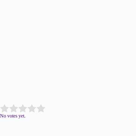
Submit Rating
Rate this item:
No votes yet.