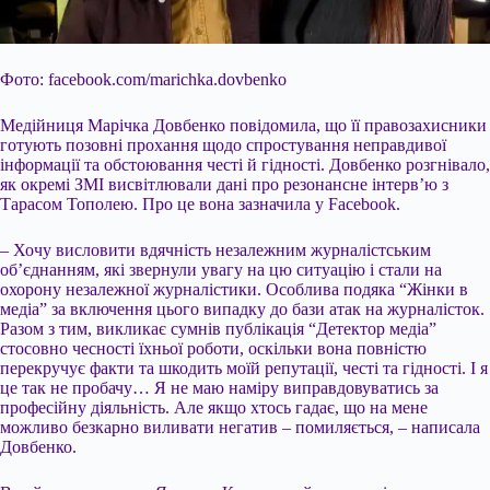
Фото: facebook.com/marichka.dovbenko
Медійниця Марічка Довбенко повідомила, що її правозахисники
готують позовні прохання щодо спростування неправдивої
інформації та обстоювання честі й гідності. Довбенко розгнівало,
як окремі ЗМІ висвітлювали дані про резонансне інтерв’ю з
Тарасом Тополею. Про це вона зазначила у Facebook.
– Хочу висловити вдячність незалежним журналістським
об’єднанням, які звернули увагу на цю ситуацію і стали на
охорону незалежної журналістики. Особлива подяка “Жінки в
медіа” за включення цього випадку до бази атак на журналісток.
Разом з тим, викликає сумнів публікація “Детектор медіа”
стосовно чесності їхньої роботи, оскільки вона повністю
перекручує факти та шкодить моїй репутації, честі та гідності. І я
це так не пробачу… Я не маю наміру виправдовуватись за
професійну діяльність. Але якщо хтось гадає, що на мене
можливо безкарно виливати негатив – помиляється, – написала
Довбенко.