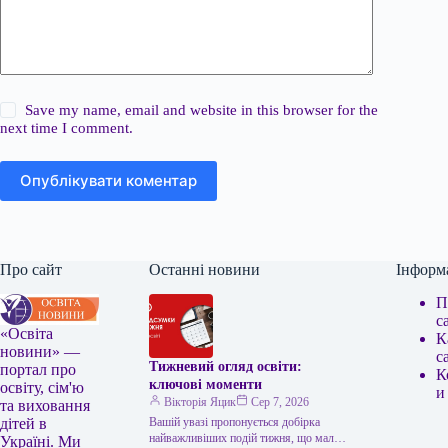
Save my name, email and website in this browser for the
next time I comment.
Опублікувати коментар
Про сайт
Останні новини
Інформ
П
с
«Освіта
К
новини» —
с
Тижневий огляд освіти:
портал про
К
ключові моменти
освіту, сім'ю
и
Вікторія Яцик
Сер 7, 2026
та виховання
Вашій увазі пропонується добірка
дітей в
найважливіших подій тижня, що мали
Україні. Ми