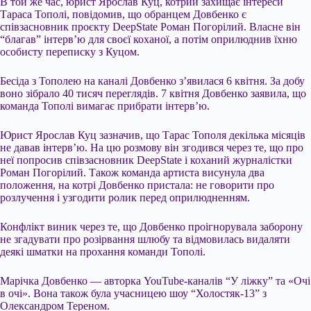
В той же час, юрист Ярослав Куц, котрий захищає інтереси
Тараса Тополі, повідомив, що обранцем Довбенко є
співзасновник проєкту DeepState Роман Погорілий. Власне він
“благав” інтерв’ю для своєї коханої, а потім оприлюднив їхню
особисту переписку з Куцом.
Бесіда з Тополею на каналі Довбенко з’явилася 6 квітня. За добу
воно зібрало 40 тисяч переглядів. 7 квітня Довбенко заявила, що
команда Тополі вимагає прибрати інтерв’ю.
Юрист Ярослав Куц зазначив, що Тарас Тополя декілька місяців
не давав інтервʼю. На цю розмову він згодився через те, що про
неї попросив співзасновник DeepState і коханий журналістки
Роман Погорілий. Також команда артиста висунула два
положення, на котрі Довбенко пристала: не говорити про
розлучення і узгодити ролик перед оприлюдненням.
Конфлікт виник через те, що Довбенко проігнорувала заборону
не згадувати про розірвання шлюбу та відмовилась видаляти
деякі шматки на прохання команди Тополі.
Марічка Довбенко — авторка YouTube-каналів “У ліжку” та «Очі
в очі». Вона також була учасницею шоу “Холостяк-13” з
Олександром Тереном.