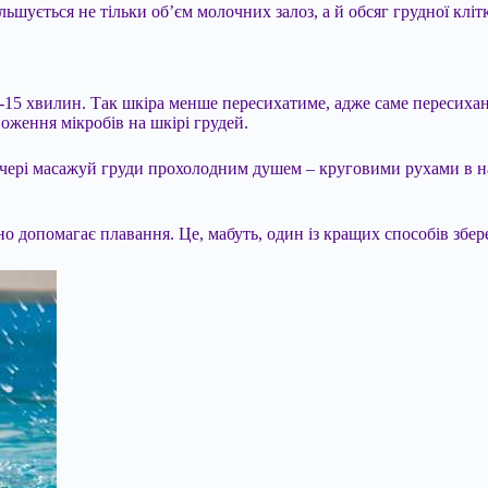
ільшується не тільки об’єм молочних залоз, а й обсяг грудної кліт
10-15 хвилин. Так шкіра менше пересихатиме, адже саме пересиха
оження мікробів на шкірі грудей.
ечері масажуй груди прохолодним душем – круговими рухами в н
о допомагає плавання. Це, мабуть, один із кращих способів зберег