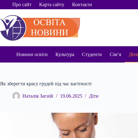
Перейти
Про сайт
Карта сайту
Контакти
до
вмісту
Новини освіти
Культура
Студенти
Сім’я
Діт
Як зберегти красу грудей під час вагітності
Наталія Загній
19.06.2025
Діти