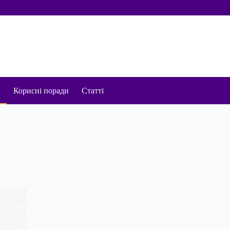
и
Корисні поради
Статті