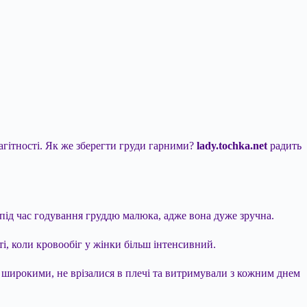
вагітності. Як же зберегти груди гарними?
lady.tochka.net
радить
і під час годування груддю малюка, адже вона дуже зручна.
і, коли кровообіг у жінки більш інтенсивний.
і широкими, не врізалися в плечі та витримували з кожним днем