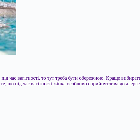
 під час вагітності, то тут треба бути обережною. Краще вибират
те, що під час вагітності жінка особливо сприйнятлива до алерге