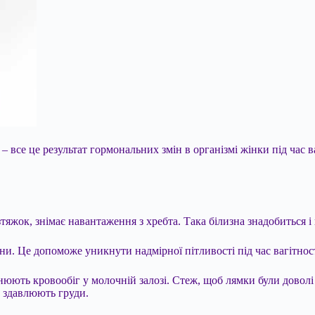
– все це результат гормональних змін в організмі жінки під час 
зтяжок, знімає навантаження з хребта. Така білизна знадобиться 
ни. Це допоможе уникнути надмірної пітливості під час вагітност
днюють кровообіг у молочній залозі. Стеж, щоб лямки були довол
е здавлюють груди.