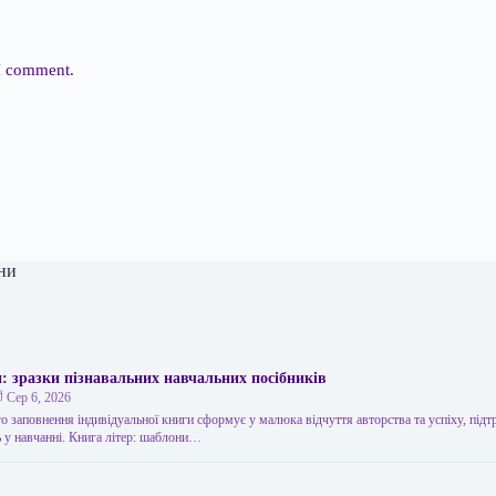
 I comment.
ни
: зразки пізнавальних навчальних посібників
Сер 6, 2026
о заповнення індивідуальної книги сформує у малюка відчуття авторства та успіху, пі
ь у навчанні. Книга літер: шаблони…