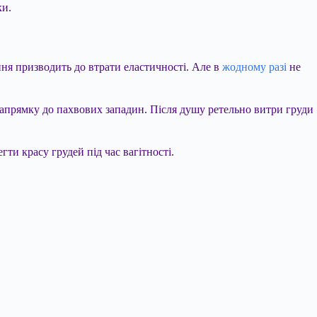
ки.
ння призводить до втрати еластичності. Але в
жодному разі
не
апрямку до пахвових западин. Після душу ретельно витри груди
ти красу грудей під час вагітності.