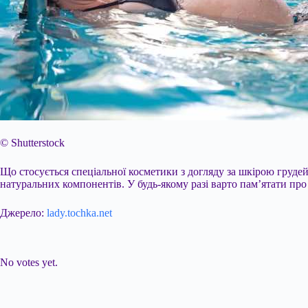
© Shutterstock
Що стосується спеціальної косметики з догляду за шкірою грудей
натуральних компонентів. У будь-якому разі варто пам’ятати про 
Джерело:
lady.tochka.net
Submit Rating
Rate this item:
No votes yet.
Submit Rating
Rate this item: