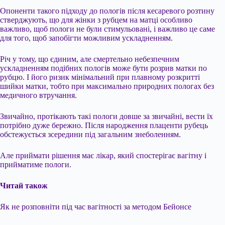
Опоненти такого підходу до пологів після кесаревого розтину
стверджують, що для жінки з рубцем на матці особливо
важливо, щоб пологи не були стимульовані, і важливо це саме
для того, щоб запобігти можливим ускладненням.
Річ у тому, що єдиним, але смертельно небезпечним
ускладненням подібних пологів може бути розрив матки по
рубцю. І його ризик мінімальний при плавному розкритті
шийки матки, тобто при максимально природних пологах без
медичного втручання.
Звичайно, протікають такі пологи довше за звичайні, вести їх
потрібно дуже бережно. Після народження плаценти рубець
обстежується зсередини під загальним знеболенням.
Але приймати рішення має лікар, який спостерігає вагітну і
прийматиме пологи.
Читай також
Як не розповніти під час вагітності за методом Бейонсе