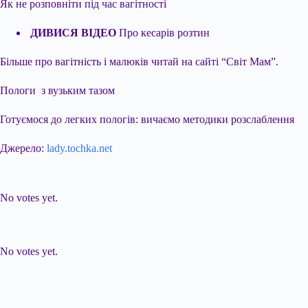
Як не розповніти під час вагітності
ДИВИСЯ ВІДЕО
Про кесарів розтин
Більше про вагітність і малюків читай на сайті “Світ Мам”.
Пологи з вузьким тазом
Готуємося до легких пологів: вичаємо методики розслаблення
Джерело:
lady.tochka.net
Submit Rating
Rate this item:
No votes yet.
Submit Rating
Rate this item:
No votes yet.