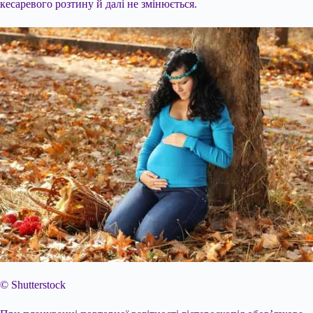
кесаревого розтину й далі не змінюється.
© Shutterstock