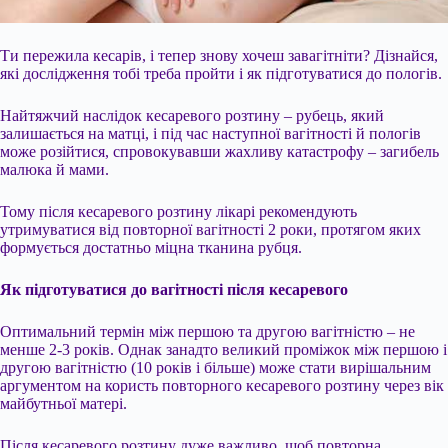
Ти пережила кесарів, і тепер знову хочеш завагітніти? Дізнайся,
які дослідження тобі треба пройти і як підготуватися до пологів.
Найтяжчий наслідок кесаревого розтину – рубець, який
залишається на матці, і під час наступної вагітності й пологів
може розійтися, спровокувавши жахливу катастрофу – загибель
малюка й мами.
Тому після кесаревого розтину лікарі рекомендують
утримуватися від повторної вагітності 2 роки, протягом яких
формується достатньо міцна тканина рубця.
Як підготуватися до
вагітності після кесаревого
Оптимальний термін між першою та другою вагітністю – не
менше 2-3 років. Однак занадто великий проміжок між першою і
другою вагітністю (10 років і більше) може стати вирішальним
аргументом на користь повторного кесаревого розтину через вік
майбутньої матері.
Після кесаревого розтину дуже важливо, щоб повторна