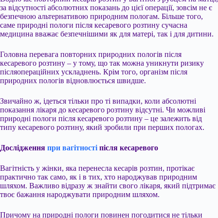
за відсутності абсолютних показань до цієї операції, зовсім не є
безпечною альтернативою природним пологам. Більше того,
саме природні пологи після кесаревого розтину сучасна
медицина вважає безпечнішими як для матері, так і для дитини.
Головна перевага повторних природних пологів після
кесаревого розтину – у тому, що так можна уникнути ризику
післяопераційних ускладнень. Крім того, організм після
природних пологів відновлюється швидше.
Звичайно ж, ідеться тільки про ті випадки, коли абсолютні
показання лікаря до кесаревого розтину відсутні. Чи можливі
природні пологи після кесаревого розтину – це залежить від
типу кесаревого розтину, який зробили при перших пологах.
Дослідження
при вагітності
після кесаревого
Вагітність у жінки, яка перенесла кесарів розтин, протікає
практично так само, як і в тих, хто народжував природним
шляхом. Важливо відразу ж знайти свого лікаря, який підтримає
твоє бажання народжувати природним шляхом.
Причому на природні пологи повинен погодитися не тільки