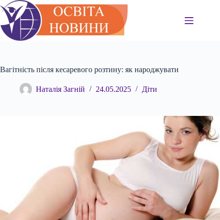
Перейти
до
вмісту
Вагітність після кесаревого розтину: як народжувати
Наталія Загній
24.05.2025
Діти