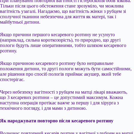
При плануванні повторної вагітності гістероскопія обов’язкова.
Тільки після цього обстеження стане зрозуміло, чи можлива
вагітність узагалі. Нагадаємо, що вагітність жінки з рубцем зі
сполучної тканини небезпечна для життя як матері, так і
майбутньої дитини.
Якщо причини першого кесаревого розтину не усунуто
(наприклад, сильна короткозорість), то природно, що другі
пологи будуть лише оперативними, тобто шляхом кесаревого
розтину.
Якщо причиною кесаревого розтину було неправильне
положення дитини, то другі пологи можуть бути самостійними,
але рішення про спосіб пологів приймає акушер, який тебе
спостерігає.
Через небезпеку вагітності з рубцем на матці лікарі вважають,
що 3 кесаревих розтини – це допустимий максимум. Кожна
наступна операція протікає важче за першу і для хірурга з
технічного погляду, і для мами з дитиною.
Як народжувати повторно після кесаревого розтину
Водночас повторний кесарів розтин у вагітної з рубцем на матці,