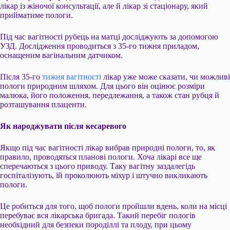
лікар із жіночої консультації, але й лікар зі стаціонару, який
прийматиме пологи.
Під час вагітності рубець на матці досліджують за допомогою
УЗД. Дослідження проводиться з 35-го тижня приладом,
оснащеним вагінальним датчиком.
Після 35-го
тижня вагітності
лікар уже може сказати, чи можливі
пологи природним шляхом. Для цього він оцінює розміри
малюка, його положення, передлежання, а також стан рубця й
розташування плаценти.
Як народжувати після кесаревого
Якщо під час вагітності лікар вибрав природні пологи, то, як
правило, проводяться планові пологи. Хоча лікарі все ще
сперечаються з цього приводу. Таку вагітну заздалегідь
госпіталізують, їй проколюють міхур і штучно викликають
пологи.
Це робиться для того, щоб пологи пройшли вдень, коли на місці
перебуває вся лікарська бригада. Такий перебіг пологів
необхідний для безпеки породіллі та плоду, при цьому