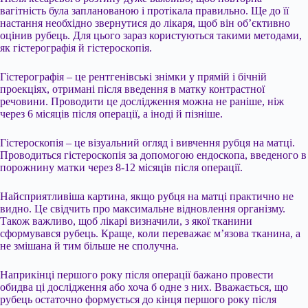
вагітність була запланованою і протікала правильно. Ще до її
настання необхідно звернутися до лікаря, щоб він об’єктивно
оцінив рубець. Для цього зараз користуються такими методами,
як гістерографія й гістероскопія.
Гістерографія – це рентгенівські знімки у прямій і бічній
проекціях, отримані після введення в матку контрастної
речовини. Проводити це дослідження можна не раніше, ніж
через 6 місяців після операції, а іноді й пізніше.
Гістероскопія – це візуальний огляд і вивчення рубця на матці.
Проводиться гістероскопія за допомогою ендоскопа, введеного в
порожнину матки через 8-12 місяців після операції.
Найсприятливіша картина, якщо рубця на матці практично не
видно. Це свідчить про максимальне відновлення організму.
Також важливо, щоб лікарі визначили, з якої тканини
сформувався рубець. Краще, коли переважає м’язова тканина, а
не змішана й тим більше не сполучна.
Наприкінці першого року після операції бажано провести
обидва ці дослідження або хоча б одне з них. Вважається, що
рубець остаточно формується до кінця першого року після