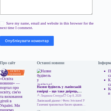
Save my name, email and website in this browser for the
next time I comment.
Опублікувати коментар
Про сайт
Останні новини
Інформ
П
с
«Освіта
К
новини» —
с
Назви будівель у львівській
портал про
К
говірці – що таке двірець,
освіту, сім'ю
и
креденс, кнайпа
Людмила Степура
Сер 8, 2026
та виховання
Львівський діалект / Фото: lviv.travel У
дітей в
Галичині трапляється багато цікавих
Україні. Ми
висловів. Деякі можуть спантеличити
пишемо