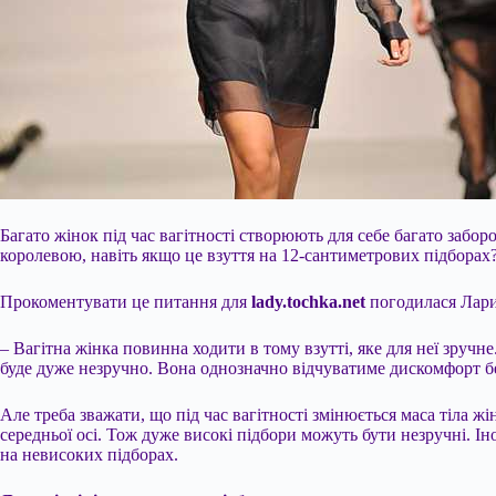
Багато жінок під час вагітності створюють для себе багато забор
королевою, навіть якщо це взуття на 12-сантиметрових підборах
Прокоментувати це питання для
lady.tochka.net
погодилася Ларис
– Вагітна жінка повинна ходити в тому взутті, яке для неї зручн
буде дуже незручно. Вона однозначно відчуватиме дискомфорт бе
Але треба зважати, що під час вагітності змінюється маса тіла 
середньої осі. Тож дуже високі підбори можуть бути незручні. Іно
на невисоких підборах.