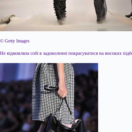
© Getty Images
Не відмовляла собі в задоволенні покрасуватися на високих підбо