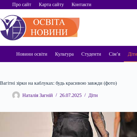
Перейти
Про сайт
Карта сайту
Контакти
до
вмісту
Новини освіти
Культура
Студенти
Сім’я
Діт
Вагітні зірки на каблуках: будь красивою завжди (фото)
Наталія Загній
26.07.2025
Діти