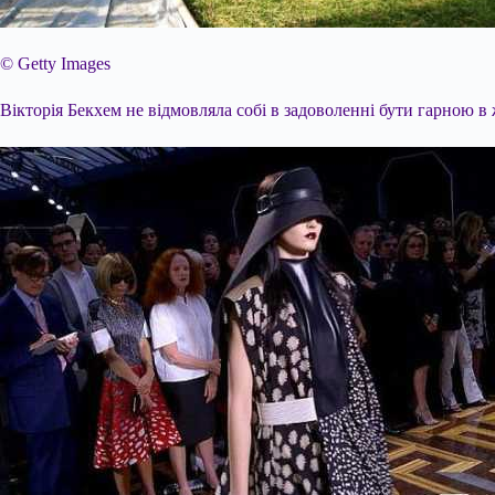
© Getty Images
Вікторія Бекхем не відмовляла собі в задоволенні бути гарною в ж