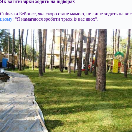
Як вагітні зірки ходять на підборах
Співачка Бейонсе, яка скоро стане мамою, не лише ходить на вис
цьому
: “Я намагаюся зробити трьох із нас двох”.