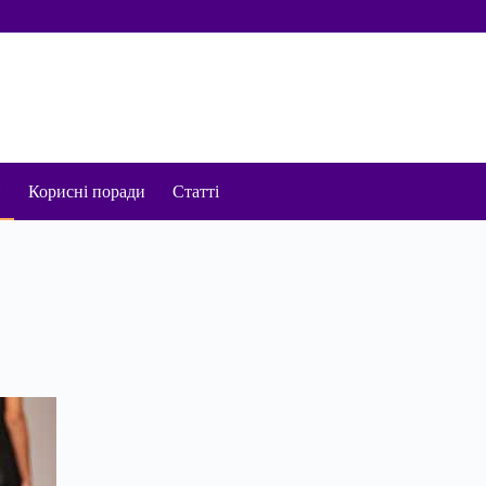
и
Корисні поради
Статті