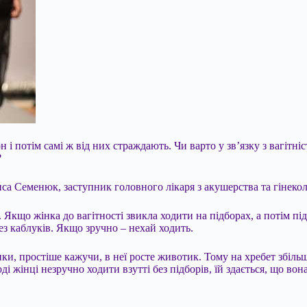
он і потім самі ж від них страждають. Чи варто у зв’язку з вагіт
?
а Семенюк, заступник головного лікаря з акушерства та гінекол
е. Якщо
жінка до вагітності звикла ходити на підборах, а потім пі
з каблуків. Якщо зручно – нехай ходить.
жінки, простіше кажучи, в неї росте животик. Тому на хребет збі
ді жінці незручно ходити взутті без підборів, їй здається, що во