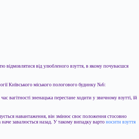
ністю відмовлятися від улюбленого взуття, в якому почуваєшся
огії Київського міського пологового будинку №6:
д час вагітності зненацька перестане ходити у звичному взутті, їй
льшується навантаження, він змінює своє положення стосовно
на наче завалюється назад. У такому випадку варто
носити взуття