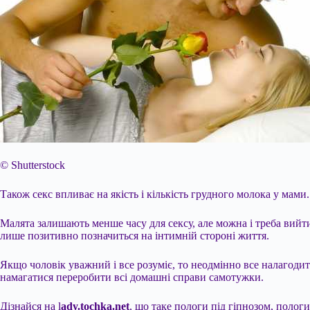
© Shutterstock
Також секс впливає на якість і кількість грудного молока у мам
Малята залишають менше часу для сексу, але можна і треба вийти 
лише позитивно позначиться на інтимній стороні життя.
Якщо чоловік уважний і все розуміє, то неодмінно все налагодит
намагатися переробити всі домашні справи самотужки.
Дізнайся на l
ady.tochka.net
, що таке пологи під гіпнозом, поло