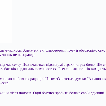
ли чужі носи. Але ж ми тут шепочемося, тому й обговорімо секс 
 чи так це насправді.
під час сексу. Позначаються підсвідомі страхи, страх болю. Ще сл
я батьків кардинально змінюється. І секс після пологів виходить
ім не до любовних радощів! Часом з’являється думка: “А нащо вз
 секс.
жини після пологів. Одні боятися зробити боляче своїй дружині. І