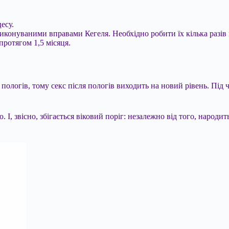
есу.
иконуваними вправами Кегеля. Необхідно робити їх кілька разів н
протягом 1,5 місяця.
ологів, тому секс після пологів виходить на новий рівень. Під ча
 І, звісно, збігається віковий поріг: незалежно від того, народить