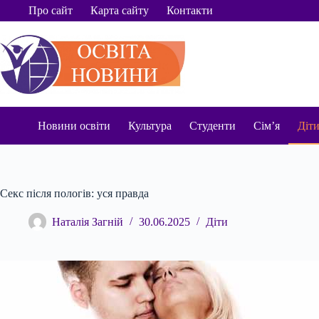
Перейти
Про сайт
Карта сайту
Контакти
до
вмісту
Новини освіти
Культура
Студенти
Сім’я
Діт
Секс після пологів: уся правда
Наталія Загній
30.06.2025
Діти