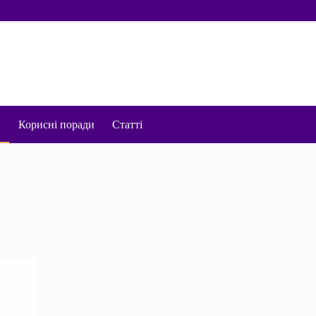
и
Корисні поради
Статті