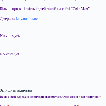
Більше про вагітність і дітей читай на сайті “Світ Мам”.
Джерело:
lady.tochka.net
Submit Rating
Rate this item:
No votes yet.
Submit Rating
Rate this item:
No votes yet.
Залишити відповідь
Ваша e-mail адреса не оприлюднюватиметься.
Обов’язкові поля позначені
*