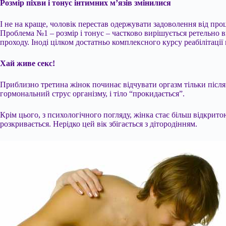
Розмір піхви і тонус інтимних м’язів змінилися
І не на краще, чоловік перестав одержувати задоволення від проц
Проблема №1 – розмір і тонус – частково вирішується ретельно в
проходу. Іноді цілком достатньо комплексного курсу реабілітації 
Хай живе секс!
Приблизно третина жінок починає відчувати оргазм тільки після п
гормональний струс організму, і тіло “прокидається”.
Крім цього, з психологічного погляду, жінка стає більш відкритою.
розкривається. Нерідко цей вік збігається з дітородінням.