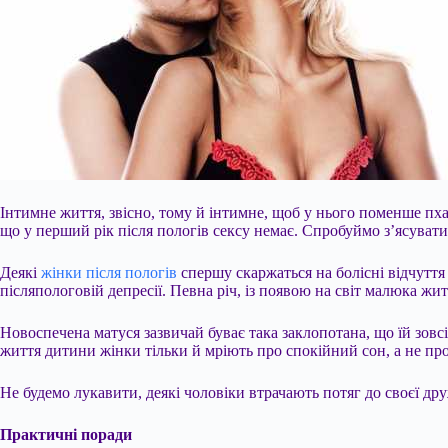
Інтимне життя, звісно, тому й інтимне, щоб у нього поменше пха
що у перший рік після пологів сексу немає. Спробуймо з’ясувати,
Деякі
жінки після пологів
спершу скаржаться на болісні відчуття 
післяпологовій депресії. Певна річ, із
появою на світ малюка житт
Новоспечена матуся зазвичай буває така заклопотана, що їй зовс
життя дитини жінки тільки й мріють про спокійний сон, а не про
Не будемо лукавити, деякі чоловіки втрачають потяг до своєї дру
Практичні поради