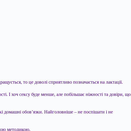
ращується, то це доволі сприятливо позначається на лактації.
ті. І хоч сексу буде менше, але побільшає ніжності та довіри, що
які домашні обов’язки. Найголовніше – не поспішати і не
сною методикою.