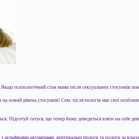
и. Якщо психологічний стан мами після сексуальних стосунків пок
на новий рівень стосунків! Секс після пологів має свої особливос
ься. Підготуй татуся, що тепер йому доведеться взяти на себе де
ги з дельфінами-акушерами, вертикальні пологи та пологи за вла