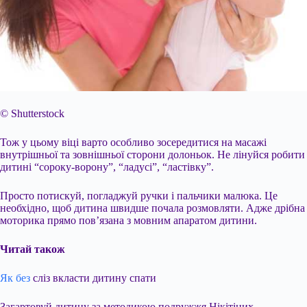
© Shutterstock
Тож у цьому віці варто особливо зосередитися на масажі
внутрішньої та зовнішньої сторони долоньок. Не лінуйся робити
дитині “сороку-ворону”, “ладусі”, “ластівку”.
Просто потискуй, погладжуй ручки і пальчики малюка. Це
необхідно, щоб дитина швидше почала розмовляти. Адже дрібна
моторика прямо пов’язана з мовним апаратом дитини.
Читай також
Як без
сліз вкласти дитину спати
Загартовуй дитину за методикою подружжя Нікітіних.