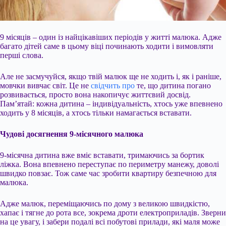
9 місяців – один із найцікавіших періодів у житті малюка. Адже
багато дітей саме в цьому віці починають ходити і вимовляти
перші слова.
Але не засмучуйся, якщо твій малюк ще не ходить і, як і раніше,
мовчки вивчає світ. Це не
свідчить про
те, що дитина погано
розвивається, просто вона накопичує життєвий досвід.
Пам’ятай: кожна дитина – індивідуальність, хтось уже впевнено
ходить у 8 місяців, а хтось тільки намагається вставати.
Чудові досягнення 9-місячного малюка
9-місячна
дитина вже вміє вставати, тримаючись за бортик
ліжка. Вона впевнено переступає по периметру манежу, доволі
швидко повзає. Тож саме час зробити квартиру безпечною для
малюка.
Адже малюк, переміщаючись по дому з великою швидкістю,
хапає і тягне до рота все, зокрема дроти електроприладів. Зверни
на це увагу, і забери подалі всі побутові прилади, які маля може