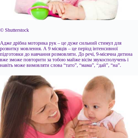
© Shutterstock
Адже дрібна моторика рук – це дуже сильний стимул для
розвитку мовлення. А 9 місяців – це період інтенсивної
підготовки до навчання розмовляти. До речі, 9-місячна дитина
вже зможе повторити за тобою майже вісім звукосполучень і
навіть може вимовляти слова “тато”, “мама”, “дай”, “на”.