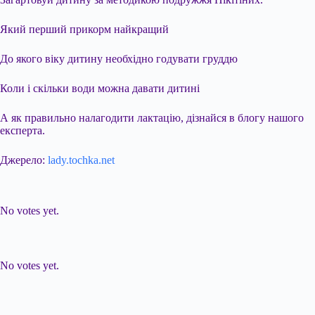
Який перший прикорм найкращий
До якого віку дитину необхідно годувати груддю
Коли і скільки води можна давати дитині
А як правильно налагодити лактацію, дізнайся в блогу нашого
експерта.
Джерело:
lady.tochka.net
Submit Rating
Rate this item:
No votes yet.
Submit Rating
Rate this item:
No votes yet.