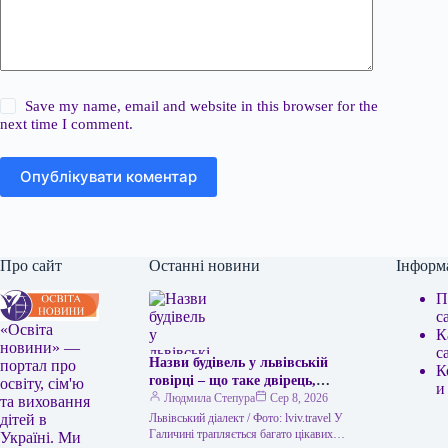
Save my name, email and website in this browser for the
next time I comment.
Опублікувати коментар
Про сайт
Останні новини
Інформ
П
с
«Освіта
К
новини» —
с
Назви будівель у львівській
портал про
К
говірці – що таке двірець,
освіту, сім'ю
и
креденс, кнайпа
Людмила Степура
Сер 8, 2026
та виховання
Львівський діалект / Фото: lviv.travel У
дітей в
Галичині трапляється багато цікавих
Україні. Ми