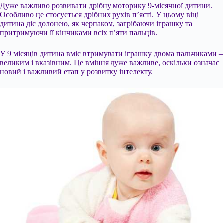
Дуже важливо розвивати дрібну моторику 9-місячної дитини.
Особливо це стосується дрібних рухів п’ясті. У цьому віці
дитина діє долонею, як черпаком, загрібаючи іграшку та
притримуючи її кінчиками всіх п’яти пальців.
У 9 місяців дитина вміє втримувати іграшку двома пальчиками –
великим і вказівним. Це вміння дуже важливе, оскільки означає
новий і важливий етап у розвитку інтелекту.