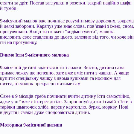
стягти за дріт. Постав заглушки в розетки, закрий надійно шафи
й тумби.
9-місячний малюк вже починає розуміти мову дорослих, зокрема
й деякі заборони. Карапуз уже знає слова, пов’язані з їжею, сном,
прогулянкою. Якщо ти скажеш “ходімо гуляти”, малюк
висловить своє ставлення до цього, залежно від того, чи хоче він
іти на прогулянку.
Вчимо їсти 9-місячного малюка
9-місячній дитині вдається їсти з ложки. Звісно, дитина сама
тримає ложку ще непевно, зате вже вміє пити з чашки. А якщо
купити спеціальну чашку з двома вушками та носиком для
пиття, то малюк прекрасно питиме сам.
Саме в 9 місяців треба починати вчити дитину їсти самостійно,
адже у неї вже є інтерес до їжі. Запропонуй дитині самій з’їсти з
тарілки шматочок хліба, варену картоплю, буряк, моркву. Нові
відчуття і смаки дуже сподобаються дитині.
Моторика 9-місячної дитини