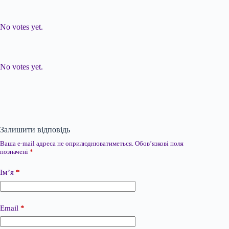
Submit Rating
Rate this item:
No votes yet.
Submit Rating
Rate this item:
No votes yet.
Залишити відповідь
Ваша e-mail адреса не оприлюднюватиметься.
Обов’язкові поля
позначені
*
Ім’я
*
Email
*