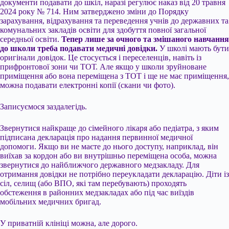
документи подавати до шкіл, наразі регулює наказ від 20 травня
2024 року № 714. Ним затверджено зміни до Порядку
зарахування, відрахування та переведення учнів до державних та
комунальних закладів освіти для здобуття повної загальної
середньої освіти.
Тепер лише за очного та змішаного навчання
до школи треба подавати медичні довідки.
У школі мають бути
оригінали довідок. Це стосується і переселенців, навіть із
прифронтової зони чи ТОТ. Але якщо у школи зруйноване
приміщення або вона переміщена з ТОТ і ще не має приміщення,
можна подавати електронні копії (скани чи фото).
Записуємося заздалегідь.
Звернутися найкраще до сімейного лікаря або педіатра, з яким
підписана декларація про надання первинної медичної
допомоги. Якщо ви не маєте до нього доступу, наприклад, він
виїхав за кордон або ви внутрішньо переміщена особа, можна
звернутися до найближчого державного медзакладу. Для
отримання довідки не потрібно переукладати декларацію. Діти із
сіл, селищ (або ВПО, які там перебувають) проходять
обстеження в районних медзакладах або під час виїздів
мобільних медичних бригад.
У приватній клініці можна, але дорого.