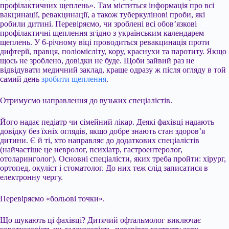
профілактичних щеплень». Там міститься інформація про всі
вакцинації, ревакцинації, а також туберкулінові проби, які
робили дитині. Перевіряємо, чи зроблені всі обов’язкові
профілактичні щеплення згідно з українським календарем
щеплень. У 6-річному віці проводиться ревакцинація проти
дифтерії, правця, поліомієліту, кору, краснухи та паротиту. Якщо
щось не зроблено, довідки не буде. Щоби зайвий раз не
відвідувати медичний заклад, краще одразу ж після огляду в той
самий день
зробити щеплення
.
Отримуємо направлення до вузьких спеціалістів.
Його надає педіатр чи сімейний лікар. Деякі фахівці надають
довідку без їхніх оглядів, якщо добре знають стан здоров’я
дитини. Є й ті, хто направляє до додаткових спеціалістів
(найчастіше це невролог, психіатр, гастроентеролог,
отоларинголог). Основні спеціалісти, яких треба пройти: хірург,
ортопед, окуліст і стоматолог. До них теж слід записатися в
електронну чергу.
Перевіряємо «больові точки».
Що шукають ці фахівці? Дитячий офтальмолог виключає