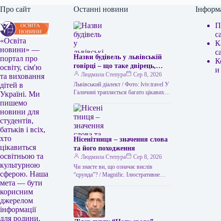
Про сайт
Останні новини
Інформ
П
с
«Освіта
К
новини» —
с
Назви будівель у львівській
портал про
К
говірці – що таке двірець,
освіту, сім'ю
и
креденс, кнайпа
Людмила Степура
Сер 8, 2026
та виховання
Львівський діалект / Фото: lviv.travel У
дітей в
Галичині трапляється багато цікавих
Україні. Ми
висловів. Деякі можуть спантеличити
пишемо
навіть досвідченого мандрівника. Тож
новини для
не дивно,…
студентів,
батьків і всіх,
хто
Нісенітниця – значення слова
цікавиться
та його походження
освітньою та
Людмила Степура
Сер 8, 2026
культурною
Чи знаєте ви, що означає вислів
сферою. Наша
“єрунда”? / Magnific. Ілюстративне
мета — бути
фото Часом історія виникнення слова
виявляється цікавішою за його
корисним
пряме…
джерелом
інформації
для родини.