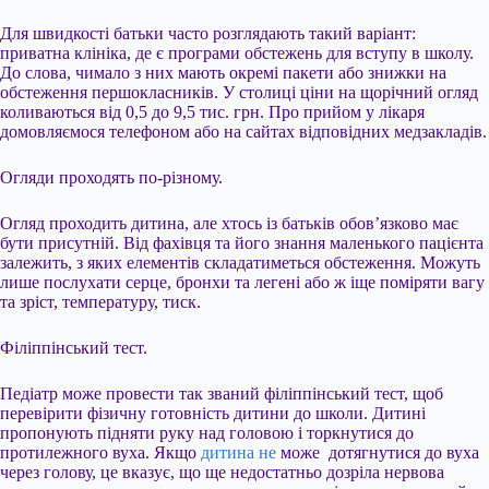
Для швидкості батьки часто розглядають такий варіант:
приватна клініка, де є програми обстежень для вступу в школу.
До слова, чимало з них мають окремі пакети або знижки на
обстеження першокласників. У столиці ціни на щорічний огляд
коливаються від 0,5 до 9,5 тис. грн. Про прийом у лікаря
домовляємося телефоном або на сайтах відповідних медзакладів.
Огляди проходять по-різному.
Огляд проходить дитина, але хтось із батьків обов’язково має
бути присутній. Від фахівця та його знання маленького пацієнта
залежить, з яких елементів складатиметься обстеження. Можуть
лише послухати серце, бронхи та легені або ж іще поміряти вагу
та зріст, температуру, тиск.
Філіппінський тест.
Педіатр може провести так званий філіппінський тест, щоб
перевірити фізичну готовність дитини до школи. Дитині
пропонують підняти руку над головою і торкнутися до
протилежного вуха. Якщо
дитина не
може дотягнутися до вуха
через голову, це вказує, що ще недостатньо дозріла нервова