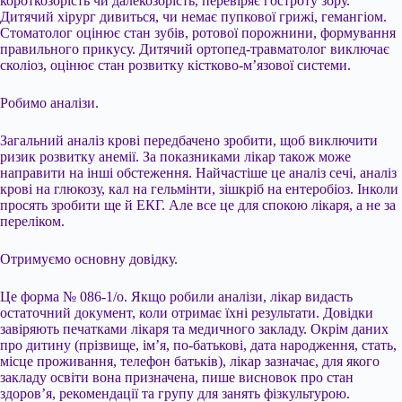
короткозорість чи далекозорість, перевіряє гостроту зору.
Дитячий хірург дивиться, чи немає пупкової грижі, гемангіом.
Стоматолог оцінює стан зубів, ротової порожнини, формування
правильного прикусу. Дитячий ортопед-травматолог виключає
сколіоз, оцінює стан розвитку кістково-м’язової системи.
Робимо аналізи.
Загальний аналіз крові передбачено зробити, щоб виключити
ризик розвитку анемії. За показниками лікар також може
направити на інші обстеження. Найчастіше це аналіз сечі, аналіз
крові на глюкозу, кал на гельмінти, зішкріб на ентеробіоз. Інколи
просять зробити ще й ЕКГ. Але все це для спокою лікаря, а не за
переліком.
Отримуємо основну довідку.
Це форма № 086-1/о. Якщо робили аналізи, лікар видасть
остаточний документ, коли отримає їхні результати. Довідки
завіряють печатками лікаря та медичного закладу. Окрім даних
про дитину (прізвище, ім’я, по-батькові, дата народження, стать,
місце проживання, телефон батьків), лікар зазначає, для якого
закладу освіти вона призначена, пише висновок про стан
здоров’я, рекомендації та групу для занять фізкультурою.