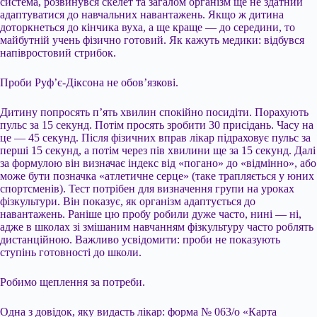
система, розвинувся скелет та загалом організм ще не здатний
адаптуватися до навчальних навантажень. Якщо ж дитина
доторкнеться до кінчика вуха, а ще краще — до середини, то
майбутній учень фізично готовий. Як кажуть медики: відбувся
напівростовий стрибок.
Проби Руф’є-Діксона не обов’язкові.
Дитину попросять п’ять хвилин спокійно посидіти. Порахують
пульс за 15 секунд. Потім просять зробити 30 присідань. Часу на
це — 45 секунд. Після фізичних вправ лікар підраховує пульс за
перші 15 секунд, а потім через пів хвилини ще за 15 секунд. Далі
за формулою він визначає індекс від «погано» до «відмінно», або
може бути позначка «атлетичне серце» (таке трапляється у юних
спортсменів). Тест потрібен для визначення групи на уроках
фізкультури. Він показує, як організм адаптується до
навантажень. Раніше цю пробу робили дуже часто, нині — ні,
адже в школах зі змішаним навчанням фізкультуру часто роблять
дистанційною. Важливо усвідомити: проби не показують
ступінь готовності до школи.
Робимо щеплення за потреби.
Одна з довідок, яку видасть лікар: форма № 063/о «Карта