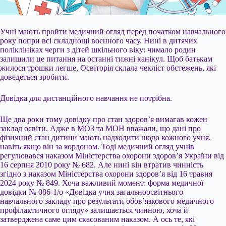
Учні мають пройти медичний огляд перед початком навчального
року попри всі складнощі воєнного часу. Нині в дитячих
поліклініках черги з дітей шкільного віку: чимало родин
залишили це питання на останні тижні канікул. Щоб батькам
жилося трошки легше, Освіторія склала чекліст обстежень, які
доведеться зробити.
Довідка для дистанційного навчання не потрібна.
Ще два роки тому довідку про стан здоров’я вимагав кожен
заклад освіти. Адже в МОЗ та МОН вважали, що дані про
фізичний стан дитини мають
надходити щодо кожного учня,
навіть якщо він за кордоном. Тоді медичний огляд учнів
регулювався наказом Міністерства охорони здоров’я України від
16 серпня 2010 року № 682. Але нині він втратив чинність
згідно з наказом Міністерства охорони здоров’я від 16 травня
2024 року № 849. Хоча важливий момент: форма медичної
довідки № 086-1/о «Довідка учня загальноосвітнього
навчального закладу про результати обов’язкового медичного
профілактичного огляду» залишається чинною, хоча й
затверджена саме цим скасованим наказом. А ось те, які