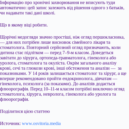
Інформацію про хронічні захворювання не вписують туди
автоматично: цей запис залежить від рішення одного з батьків,
чи надавати такі дані школі.
Що в якому віці робити.
Щорічні медогляди значно простіші, ніж огляд першокласника,
— для них потрібен лише висновок сімейного лікаря та
стоматолога. Повторний серйозний огляд призначають, коли
дитина стає підлітком — перед 7–9-м класом. Доведеться
завітати до хірурга, ортопеда-травматолога, гінеколога або
уролога, стоматолога та окуліста. Окрім загального аналізу
крові, сечі та глюкози крові, інші обстеження та аналізи — за
показниками. У 14 років залишається стоматолог та хірург, а ще
вперше рекомендовано пройти ендокринолога, дівчатам —
гінеколога, психолога (за показами). До аналізів додається
флюорографія. Перед 10–11-м класом потрібні виключно огляд
стоматолога, хірурга, невролога, гінеколога або уролога та
флюорографія.
Поділитися цією статтею
Источник:
www.osvitoria.media