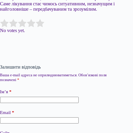
Саме лікування стає чимось ситуативним, незначущим і
найголовніше – передбачуваним та зрозумілим.
Submit Rating
Rate this item:
No votes yet.
Залишити відповідь
Ваша e-mail адреса не оприлюднюватиметься.
Обов’язкові поля
позначені
*
Ім’я
*
Email
*