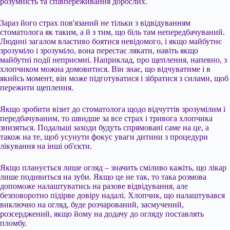
розумність та співпереживання дорослих.
Зараз його страх пов'язаний не тільки з відвідуванням
стоматолога як таким, а й з тим, що біль там непередбачуваний.
Людині загалом властиво боятися невідомого, і якщо майбутнє
зрозуміло і зрозуміло, вона перестає лякати, навіть якщо
майбутні події неприємні. Наприклад, про щеплення, напевно, з
хлопчиком можна домовитися. Він знає, що відчуватиме і в
якийсь момент, він може підготуватися і зібратися з силами, щоб
пережити щеплення.
Якщо зробити візит до стоматолога щодо відчуттів зрозумілим і
передбачуваним, то швидше за все страх і тривога хлопчика
знизяться. Подальші заходи будуть спрямовані саме на це, а
також на те, щоб усунути фокус уваги дитини з процедури
лікування на інші об'єкти.
Якщо планується лише огляд – значить сміливо кажіть, що лікар
лише подивиться на зуби. Якщо це не так, то така розмова
допоможе налаштуватись на разове відвідування, але
безповоротно підірве довіру надалі. Хлопчик, що налаштувався
виключно на огляд, буде розчарований, засмучений,
розсерджений, якщо йому на додачу до огляду поставлять
пломбу.