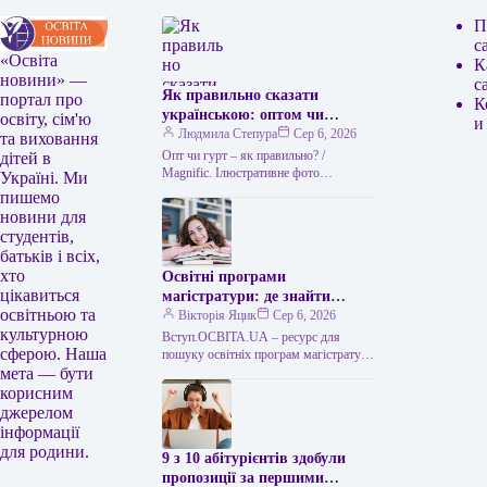
П
с
«Освіта
К
новини» —
с
Як правильно сказати
портал про
К
українською: оптом чи
освіту, сім'ю
и
гуртом
Людмила Степура
Сер 6, 2026
та виховання
Опт чи гурт – як правильно? /
дітей в
Мagnific. Ілюстративне фото
Україні. Ми
Українська мова приваблює тим, що
пишемо
часто пропонує два рівнозначні слова,
новини для
…
студентів,
батьків і всіх,
хто
Освітні програми
цікавиться
магістратури: де знайти
освітньою та
відомості
Вікторія Яцик
Сер 6, 2026
культурною
Вступ.ОСВІТА.UA – ресурс для
сферою. Наша
пошуку освітніх програм магістратури
мета — бути
Напрями магістратури: де отримати
відомості Для вибору напряму
корисним
підготовки вступники до
джерелом
магістратури…
інформації
для родини.
9 з 10 абітурієнтів здобули
пропозиції за першими