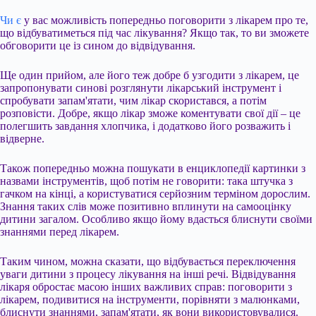
Чи є
у вас можливість попередньо поговорити з лікарем про те,
що відбуватиметься під час лікування? Якщо так, то ви зможете
обговорити це із сином до відвідування.
Ще один прийом, але його теж добре б узгодити з лікарем, це
запропонувати синові розглянути лікарський інструмент і
спробувати запам'ятати, чим лікар скористався, а потім
розповісти. Добре, якщо лікар зможе коментувати свої дії – це
полегшить завдання хлопчика, і додатково його розважить і
відверне.
Також попередньо можна пошукати в енциклопедії картинки з
назвами інструментів, щоб потім не говорити: така штучка з
гачком на кінці, а користуватися серйозним терміном дорослим.
Знання таких слів може позитивно вплинути на самооцінку
дитини загалом. Особливо якщо йому вдасться блиснути своїми
знаннями перед лікарем.
Таким чином, можна сказати, що відбувається переключення
уваги дитини з процесу лікування на інші речі. Відвідування
лікаря обростає масою інших важливих справ: поговорити з
лікарем, подивитися на інструменти, порівняти з малюнками,
блиснути знаннями, запам'ятати, як вони використовувалися.