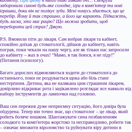
кабінету.
При цьому
в нього такі злякані очі… Свекруха
заборонила синові будь-яке солодке, ігри в комп'ютер та нові
іграшки, доки він не полікує зуби. Мені чомусь здається, що це
перебір. Йому й так страшно, а його ще карають. Підкажіть,
будь ласка, хто має рацію? Що можна зробити, щоб
перебороти цей страх? Дякую.
Р.S. Вмовили піти до лікаря. Сам вибрав лікаря та кабінет,
спокійно доїхав до стоматології, дійшов до кабінету, навіть
пограв, поки чекали на нашу чергу, але як тільки нас запросили
до кабінету – жах в очах! “Мамо, я так боюся, я не піду!”
(Питання психологу).
Багато дорослих відмовляються ходити до стоматолога до
останнього, поки не роздувається щока або біль стане
нестерпним. Дитина, яка не налякана цим страшним лікарем,
довірливо відкриває рота і зацікавлено розглядає все навколо від
набору інструментів до лампочки над головою.
Ваш син пережив дуже неприємну ситуацію, його довіра була
обдурена. Тепер він точно знає, що стоматолог – це лікар, який
робить боляче нишком. Шантажувати сина позбавленням
солодкого та комп'ютера жорстоко та несправедливо, робити так
– означає множити віроломство та руйнувати віру дитини в