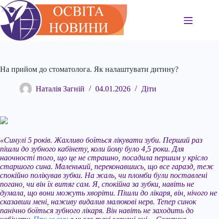
Перейти
до
вмісту
На прийом до стоматолога. Як налаштувати дитину?
Наталія Загній
04.01.2026
Діти
«Синулі 5 років. Жахливо боїться лікувати зуби. Перший раз
пішли до зубного кабінету, коли йому було 4,5 роки. Для
наочності того, що це не страшно, посадила першим у крісло
старшого сина. Маленький, переконавшись, що все гаразд, теж
спокійно полікував зубки. На жаль, чи пломби були поставлені
погано, чи він їх витяг сам. Я, спокійна за зубки, навіть не
думала, що вони можуть хворіти. Пішли до лікаря, він, нічого не
сказавши мені, наживу видалив малюкові нерв. Тепер синок
панічно боїться
зубного лікаря. Він навіть не заходить до