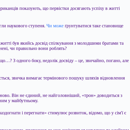
мериканців показують, що первістки досягають успіху в житті
ягли наукового ступеня.
Чи може
ґрунтуватися таке становище
у житті був якийсь досвід спілкування з молодшими братами та
внені, чи правильно вони роблять?
о…? З одного боку, недолік досвіду – це, звичайно, погано, але
ється, звичка вимагає термінового пошуку шляхів відновлення
я заново. Він не єдиний, не найголовніший, «трон» доводиться з
сним у майбутньому.
здогнати і перегнати» стимулює розвиток, відомо, що у сім'ї є