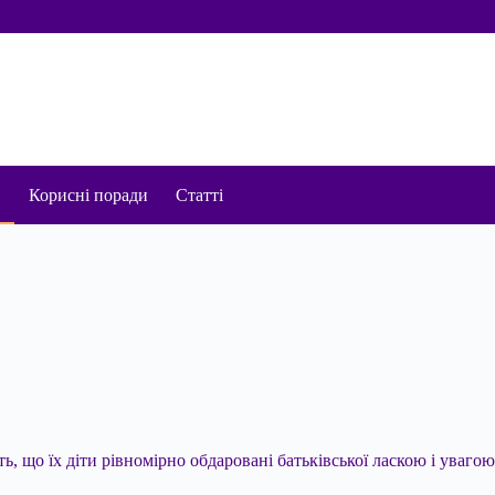
и
Корисні поради
Статті
ять, що їх діти рівномірно обдаровані батьківської ласкою і уваго