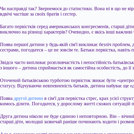
Чи насправді так? Звернемося до статистики. Вона ні в що не вір
вдвічі частіше за своїх братів і сестер.
Багато первістків серед американських
конгресменів, старші діт
виключно на різниці характерів? Очевидно, є якісь інші важливі
Поява першої дитини у будь-якій сім'ї викликає безліч проблем, 
сестрами, погодьтеся – це не зовсім те. Батьки первістка, навіт
Звідси часто випливає розпливчастість і непостійність батьківс
з іншого – дитина сприймається як самостійна особистість, до її 
Оточений батьківською турботою первісток звикає бути «центро
статусу. Відчуваючи невпевненість батьків, дитина набуває ще од
Поява
другої дитини
в сім'ї для первістка стрес, крах усієї стру
кимось ділити. Погодьтеся, у дорослому житті схожих ситуацій 
Друга дитина ніколи не буде єдиною і неповторною. Він – вічний
старші діти, молодші зазвичай раніше починають ходити і розмо