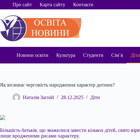
Перейти
Про сайт
Карта сайту
Контакти
до
вмісту
Новини освіти
Культура
Студенти
Сім’я
Діт
Як впливає черговість народження характер дитини?
Наталія Загній
28.12.2025
Діти
Більшість батьків, що зважилися завести кількох дітей, свято вір
лише вродженими рисами характеру.