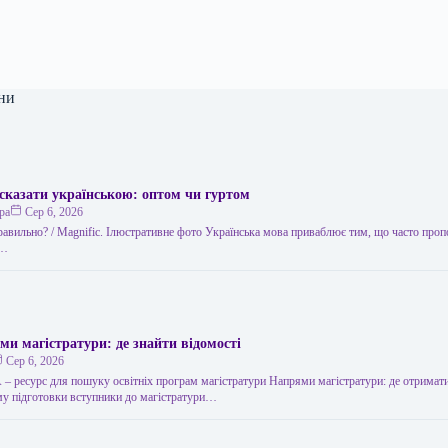
ни
сказати українською: оптом чи гуртом
ра
Сер 6, 2026
правильно? / Мagnific. Ілюстративне фото Українська мова приваблює тим, що часто проп
,…
ми магістратури: де знайти відомості
Сер 6, 2026
 ресурс для пошуку освітніх програм магістратури Напрями магістратури: де отримати
у підготовки вступники до магістратури…