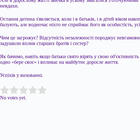
Але в дорослому житті звичка в усьому змагатися з оточуючими 
невдахи.
Остання дитина з'являється, коли і в батьків, і в дітей віком н
балують, але водночас ніхто не сприймає його як особистість, ус
Чим це загрожує? Відсутність незалежності породжує невгамовне 
задушили вплив старших братів і сестер?
Як бачимо, навіть якщо батьки свято вірять у свою об'єктивність
одно «бере своє» і впливає на майбутнє доросле життя.
Успіхів у вихованні.
Submit Rating
Rate this item:
No votes yet.