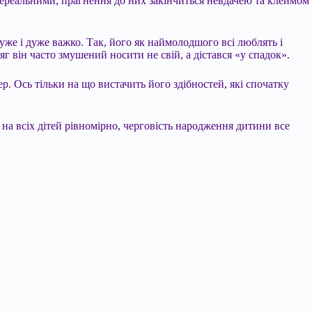
нереальними, прагнення до них закінчиться невдачею та клеймом
дуже і дуже важко. Так, його як наймолодшого всі люблять і
яг він часто змушений носити не свій, а дістався «у спадок».
р. Ось тільки на що вистачить його здібностей, які спочатку
 на всіх дітей рівномірно, черговість народження дитини все