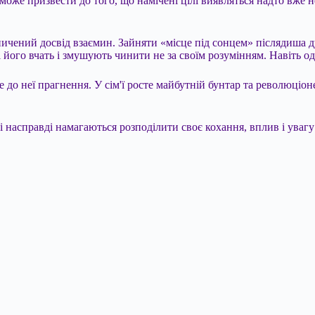
може призвести до того, що намічені цілі виявляться надто вже 
акопичений досвід взаємин. Зайняти «місце під сонцем» післядиша 
і його вчать і змушують чинити не за своїм розумінням. Навіть од
до неї прагнення. У сім'ї росте майбутній бунтар та революціоне
 і насправді намагаються розподілити своє кохання, вплив і увагу