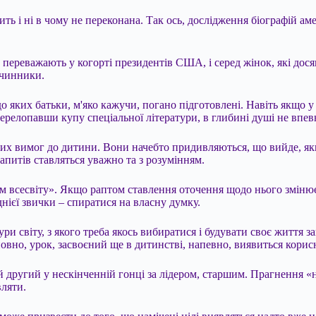
ить і ні в чому не переконана. Так ось, дослідження біографій а
и переважають у когорті президентів США, і серед жінок, які дос
 чинники.
до яких батьки, м'яко кажучи, погано підготовлені. Навіть якщо 
ь перелопавши купу спеціальної літератури, в глибині душі не впе
ьких вимог до дитини. Вони начебто придивляються, що вийде, якщ
запитів ставляться уважно та з розумінням.
м всесвіту». Якщо раптом ставлення оточення щодо нього зміню
нієї звички – спиратися на власну думку.
ктури світу, з якого треба якось вибиратися і будувати своє житт
повно, урок, засвоєний ще в дитинстві, напевно, виявиться кори
 другий у нескінченній гонці за лідером, старшим. Прагнення «на
вляти.