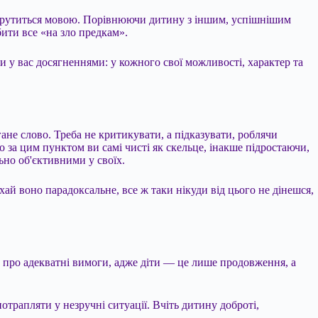
о крутиться мовою. Порівнюючи дитину з іншим, успішнішим
ити все «на зло предкам».
и у вас досягненнями: у кожного свої можливості, характер та
ане слово. Треба не критикувати, а підказувати, роблячи
 за цим пунктом ви самі чисті як скельце, інакше підростаючи,
ьно об'єктивними у своїх.
ехай воно парадоксальне, все ж таки нікуди від цього не дінешся,
я; про адекватні вимоги, адже діти — це лише продовження, а
отрапляти у незручні ситуації. Вчіть дитину доброті,