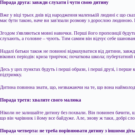
Порада друга: завжди слухати і чути свою дитину
Вже у віці трьох днів від народження маленькій людині є що сказ
має бути такою, наче ви зав'язали розмову з дорослою людиною. В
Згодом з'являються мовні навички. Перші його пропозиції будуть
слухають, а головне – чують. Тим самим він відчує себе шанован
Надалі батьки також не повинні відмахуватися від дитини, завжд
вікових періодів: криза трирічок; початкова школа; пубертатний п
Десь у цих пунктах будуть і перші образи, і перші друзі, і перш
підтримку.
Дитина повинна знати, що, незважаючи на те, що вона наймолодш
Порада третя: хвалите свого малюка
Ніколи не залишайте дитину без похвали. Він повинен бачити, щ
що він чарівник і йому все байдуже. Але, знову ж таки, добрі сло
Порада четверта: не треба порівнювати дитину з іншими діт