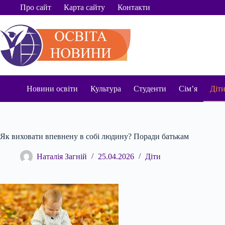
Перейти
Про сайт
Карта сайту
Контакти
до
вмісту
Новини освіти
Культура
Студенти
Сім’я
Діт
Як виховати впевнену в собі людину? Поради батькам
Наталія Загній
25.04.2026
Діти