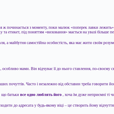
ж починається з моменту, поки малюк «поперек лавки лежить». Н
ку та етикет, під поняттям «виховання» мається на увазі більше п
ля, а майбутня самостійна особистість, яка має жити своїм розум
 особливо мами. Він відчуває її до нього ставлення, по-своєму ск
аших почуттів. Часто і незалежно від обставин треба говорити йо
, що батьки
все одно люблять його
, хоча їм дуже неприємні ті чи
одити до адресата у будь-якому віці – це створить йому відчуття