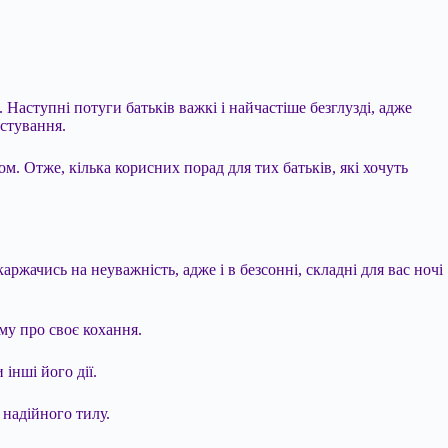
аступні потуги батьків важкі і найчастіше безглузді, адже
естування.
ом. Отже, кілька корисних порад для тих батьків, які
хочуть
аржачись на неуважність, адже і в безсонні, складні для вас ночі
му про своє кохання.
 інші його дії.
 надійного тилу.