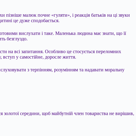
и пізніше малюк почне «гуляти», і реакція батьків на ці звуки
дитині це дуже сподобається.
готовими вислухати і таке. Маленька людина має знати, що її
ть безглуздо.
істи на всі запитання. Особливо це стосується переломних
, вступ у самостійне, доросле життя.
 вислуховувати з терпінням, розумінням та надавати моральну
ся золотої середини, щоб майбутній член товариства не вирішив,