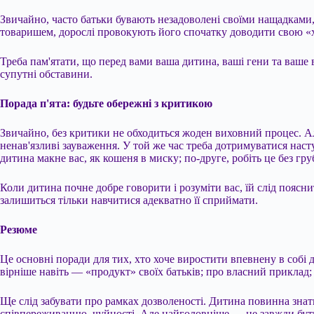
Звичайно, часто батьки бувають незадоволені своїми нащадками,
товаришем, дорослі провокують його спочатку доводити свою «хо
Треба пам'ятати, що перед вами ваша дитина, ваші гени та ваше
супутні обставини.
Порада п'ята: будьте обережні з критикою
Звичайно, без критики не обходиться жоден виховний процес. Але
ненав'язливі зауваження. У той же час треба дотримуватися наст
дитина макне вас, як кошеня в миску; по-друге, робіть це без гр
Коли дитина почне добре говорити і розуміти вас, їй слід пояснит
залишиться тільки навчитися адекватно її сприймати.
Резюме
Це основні поради для тих, хто хоче виростити впевнену в собі 
вірніше навіть — «продукт» своїх батьків; про власний приклад
Ще слід забувати про рамках дозволеності. Дитина повинна знати
співпереживанню, чуйності. Але найголовніше — це завжди бут