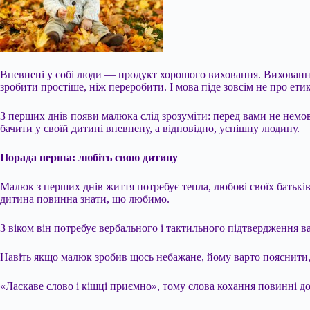
Впевнені у собі люди — продукт хорошого виховання. Виховання 
зробити простіше, ніж переробити. І мова піде зовсім не про ети
З перших днів появи малюка слід зрозуміти: перед вами не немов
бачити у своїй дитині впевнену, а відповідно, успішну людину.
Порада перша: любіть свою дитину
Малюк з перших днів життя потребує тепла, любові своїх батьків,
дитина повинна знати, що любимо.
З віком він потребує вербального і тактильного підтвердження в
Навіть якщо малюк зробив щось небажане, йому варто пояснити
«Ласкаве слово і кішці приємно», тому слова кохання повинні дох