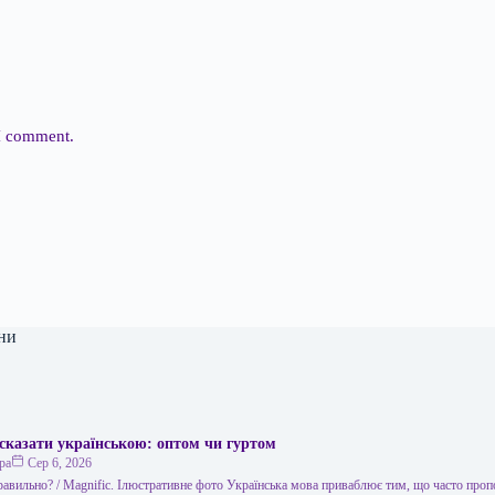
 I comment.
ни
сказати українською: оптом чи гуртом
ра
Сер 6, 2026
правильно? / Мagnific. Ілюстративне фото Українська мова приваблює тим, що часто проп