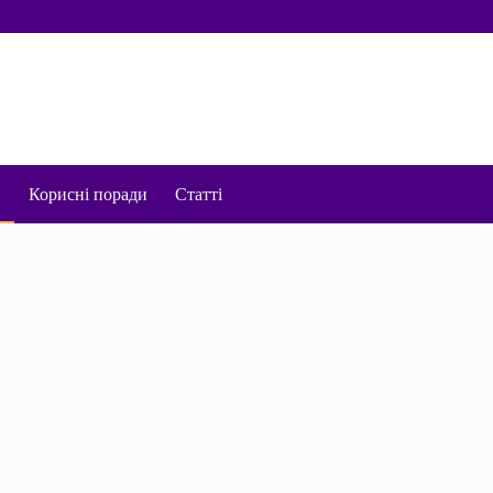
и
Корисні поради
Статті