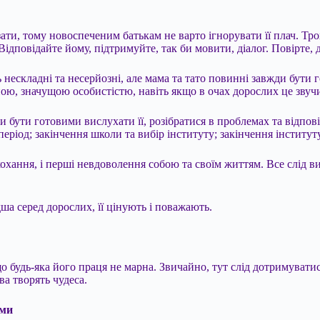
ати, тому новоспеченим батькам не варто ігнорувати її плач. Трох
ідповідайте йому, підтримуйте, так би мовити, діалог. Повірте, 
 нескладні та несерйозні, але мама та тато повинні завжди бути 
ою, значущою особистістю, навіть якщо в очах дорослих це звучи
и бути готовими вислухати її, розібратися в проблемах та відпов
еріод; закінчення школи та вибір інституту; закінчення інституту
е кохання, і перші невдоволення собою та своїм життям. Все слід
а серед дорослих, її цінують і поважають.
о будь-яка його праця не марна. Звичайно, тут слід дотримувати
ва творять чудеса.
ьми