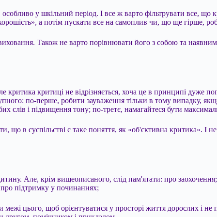
 особливо у шкільний період. І все ж варто фільтрувати все, щ
рошість», а потім пускати все на самоплив чи, що ще гірше, роб
 виховання. Також не варто порівнювати його з собою та наявним
 критика критиці не відрізняється, хоча це в принципі дуже пог
упного: по-перше, робити зауваження тільки в тому випадку, якщо
убих слів і підвищення тону; по-третє, намагайтеся бути максимал
и, що в суспільстві є таке поняття, як «об'єктивна критика». І н
дитину. Але, крім вищеописаного, слід пам'ятати: про заохоченн
; про підтримку у починаннях;
 межі цього, щоб орієнтуватися у просторі життя дорослих і не п
и другом, помічником і прикладом.