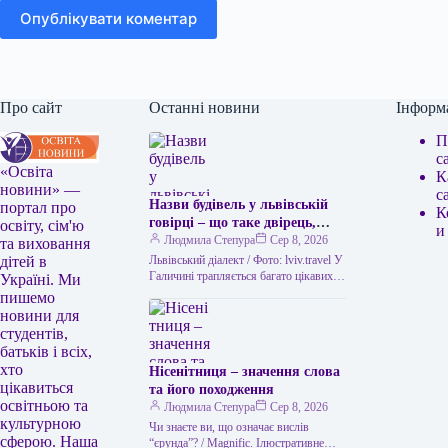
Опублікувати коментар
Про сайт
Останні новини
Інформ
П
с
«Освіта
К
новини» —
с
Назви будівель у львівській
портал про
К
говірці – що таке двірець,
освіту, сім'ю
и
креденс, кнайпа
Людмила Степура
Сер 8, 2026
та виховання
Львівський діалект / Фото: lviv.travel У
дітей в
Галичині трапляється багато цікавих
Україні. Ми
висловів. Деякі можуть спантеличити
пишемо
навіть досвідченого мандрівника. Тож
новини для
не дивно,…
студентів,
батьків і всіх,
хто
Нісенітниця – значення слова
цікавиться
та його походження
освітньою та
Людмила Степура
Сер 8, 2026
культурною
Чи знаєте ви, що означає вислів
сферою. Наша
“єрунда”? / Magnific. Ілюстративне