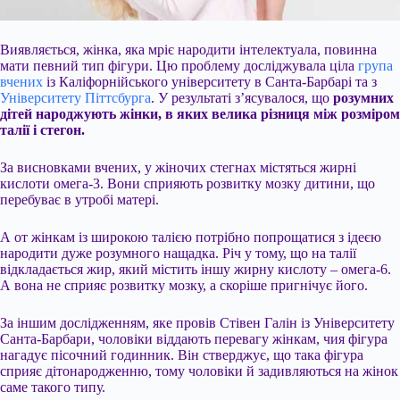
Виявляється, жінка, яка мріє народити інтелектуала, повинна
мати певний тип фігури. Цю проблему досліджувала ціла
група
вчених
із Каліфорнійського університету в Санта-Барбарі та з
Університету Піттсбурга
. У результаті з’ясувалося, що
розумних
дітей народжують жінки, в яких велика різниця між розміром
талії і стегон.
За висновками вчених, у жіночих стегнах містяться жирні
кислоти омега-3. Вони сприяють розвитку мозку дитини, що
перебуває в утробі матері.
А от жінкам із широкою талією потрібно
попрощатися з ідеєю
народити дуже розумного нащадка. Річ у тому, що на талії
відкладається жир, який містить іншу жирну кислоту – омега-6.
А вона не сприяє розвитку мозку, а скоріше пригнічує його.
За іншим дослідженням, яке провів Стівен Галін із Університету
Санта-Барбари, чоловіки віддають перевагу жінкам, чия фігура
нагадує пісочний годинник. Він стверджує, що така фігура
сприяє дітонародженню, тому чоловіки й задивляються на жінок
саме такого типу.