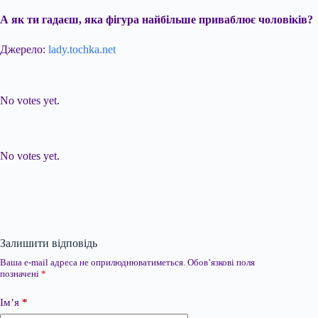
А як ти гадаєш, яка фігура найбільше приваблює чоловіків?
Джерело:
lady.tochka.net
Submit Rating
Rate this item:
No votes yet.
Submit Rating
Rate this item:
No votes yet.
Залишити відповідь
Ваша e-mail адреса не оприлюднюватиметься.
Обов’язкові поля
позначені
*
Ім’я
*